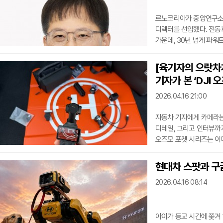
르노코리아가 중앙연구소인
디렉터를 선임했다. 전동화
가운데, 30년 넘게 파워
르노코리아는 17일 르노
디렉터를 임명했다고 밝혔
[육기자의 으랏차차
입사해 엔진 설계 업무를
기자가 본 ‘DJI 
파워트레인과 신차 개발 
차량 총괄 엔지니어(CVE
2026.04.16 21:00
자동차 기자에게 카메라는 
디테일, 그리고 인터뷰까지
오즈모 포켓 시리즈는 이미
달려 있고, 손에 쥐면 바
장점을 그대로 두면서도, 
현대차 스팟과 구글
신제품이다. 자동차 기자
2026.04.16 08:14
업그레이드”라기보다 “현
먼저 눈에 띄는
아이가 등교 시간에 쫓겨