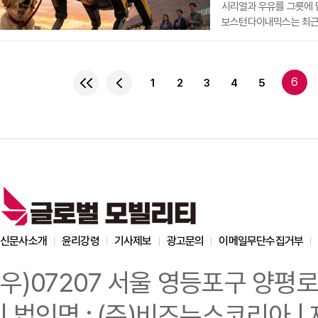
시리얼과 우유를 그릇에 담
보스턴다이내믹스는 최근 자
통합했다고 밝혔다. 이에 따
복잡한 시각 분석과 추론을
상황을 이해하고, 작업 
6
1
2
3
4
5
현대차그룹이 그리는 큰 그
전략을 공개하며 제조와 물
신문사소개
윤리강령
기사제보
광고문의
이메일무단수집거부
우)07207 서울 영등포구 양평로
| 법인명 : (주)비즈뉴스코리아 | 