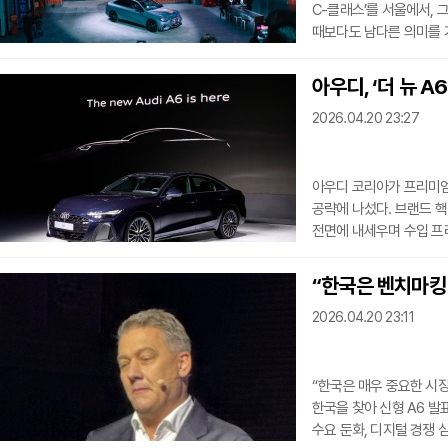
C-클래스’를 서울에서, 
때보다도 남다른 의미를 
행사에서 디 올-뉴 일렉
나섰다. C-클래스는 브
아우디, ‘더 뉴 
만큼, 이번 전동화 전환
2026.04.20 23:27
받아들여진다.새 모델은 
유지하면서 이를 한
아우디 코리아가 프리미엄 
공략에 나섰다. 브랜드 핵
전면에 내세우며 수입 프
선보인 더 뉴 아우디 A6는 내
플랫폼을 기반으로 개발된
“한국은 벤치마킹
끌어올린 것이 특징이다.
2026.04.20 23:11
낮은 공기저항계수인 Cd 
효율성과 정숙성을 동시에
“한국은 매우 중요한 시장
한국을 찾아 신형 A6 발
수요 둔화, 디지털 경쟁 