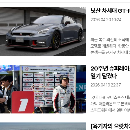
앞으로의 메시지는 분명했
시험대이자, 브랜드 정상
닛산 차세대 GT-
시장의 ‘정상 궤도 복귀’
2026.04.20 10:24
될너 회장은 첫 방한 자
시장”이라고 평가했
최근 복수 외신의 소식에
모델로 개발된다. 한동안 업
콘셉트를 근거로 차세대 
제기됐지만, 닛산 측이 
글로벌 상품전략 총괄 리처
20주년 슈퍼레이
배터리만으로 가는 일은 없
열기 달궜다
성능으로는 GT-R이 요
기대만큼 폭넓은 지지를 
2026.04.19 22:37
국내 대표 모터스포츠 대회
개막 더블라운드로 본격적인
스피드웨이에서 열린 이번 
중심으로 GT4, GTA·GT
펼쳐지며 시즌 초반 열기
[육기자의 으랏차차
(금호 SLM)의 완벽한 출