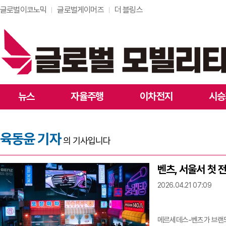
글로벌이코노믹
글로벌게이머즈
더 블링스
뉴스
자율주행
이차전지
시승
육동윤 기자
의 기사입니다
벤츠, 서울서 첫
2026.04.21 07:09
메르세데스-벤츠가 브랜드 