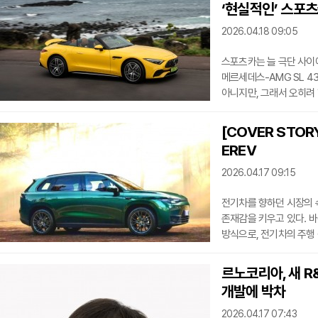
‘현실적인’ 스포
2라운드에서도 예선 1위와
후반 사고로 적색기가 발
2026.04.18 09:05
스포츠카는 늘 극단 사이에
메르세데스-AMG SL 4
아니지만, 그래서 오히려
들어오는 건 묵직한 분위
AMG 특유의 긴장감을 
[COVER STO
반영하면서도, 운전자 중
EREV
주행에 집중하게 만든다.
갈릴 지점이다. 시각적으
2026.04.17 09:15
전기차를 향하던 시장의 속
존재감을 키우고 있다. 
방식으로, 전기차의 주행
리프모터, 램, 포드, 스
대응하며 현실적이자 합리
르노코리아, 새 R
REEV, 유럽 시장에 던
개발에 박차
리프모터 C10 REEV다
모델을 유럽 시장에 공개
2026.04.17 07:43