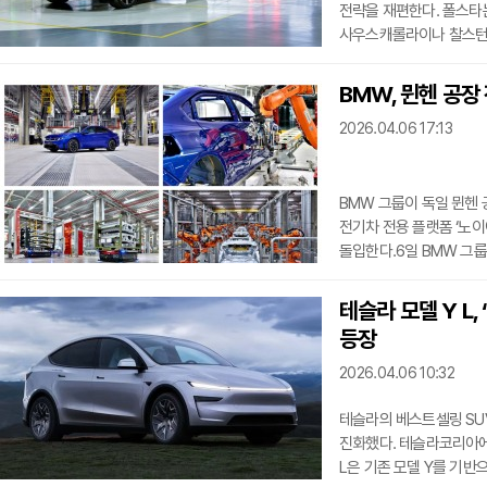
전략을 재편한다. 폴스타는
사우스캐롤라이나 찰스턴으
청두와 미국 사우스캐롤라
무게추가 옮겨갈 가능성이
BMW, 뮌헨 공장 
통합이 효율 제고를 위한
2026.04.06 17:13
공급망 리스크가 배경에 
볼보차로부터
BMW 그룹이 독일 뮌헨
전기차 전용 플랫폼 ‘노이어 
돌입한다.6일 BMW 그룹
공장은 차체 공장과 조립라
부지의 약 3분의 1을 새
테슬라 모델 Y L
갖췄다.BMW는 이번 개편
등장
기술과 디지털화, 인공지능
공장 운영의 표준이 될 것
2026.04.06 10:32
테슬라의 베스트셀링 SUV
진화했다. 테슬라코리아에
L은 기존 모델 Y를 기반