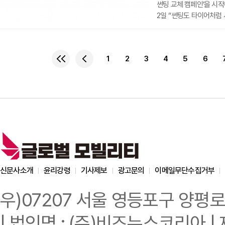
썬팅 교체 캠페인’을 시
2일 “썬팅도 타이어처럼
필요성에 대한 소비자 인
밝혔다.회사 측에 따르면
노출되면서 시간이 지날수
1
2
3
4
5
6
약화될 수 있고, 기포 발
하지만 소비자 인식은
신문사소개
윤리강령
기사제보
광고문의
이메일무단수집거부
우)07207 서울 영등포구 양평로
| 법인명 : (주)비즈뉴스코리아 | 