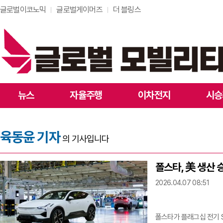
글로벌이코노믹
글로벌게이머즈
더 블링스
뉴스
자율주행
이차전지
시승
육동윤 기자
의 기사입니다
폴스타, 美 생산 
2026.04.07 08:51
폴스타가 플래그십 전기 