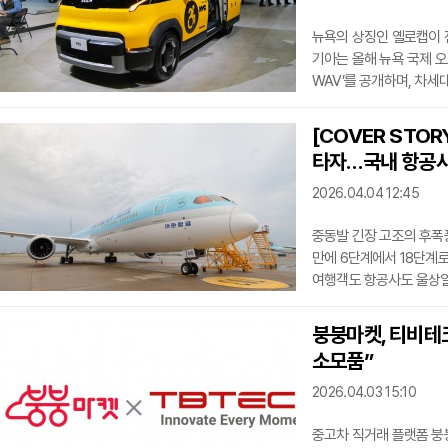
뉴욕의 상징인 옐로캡이 
기아는 올해 뉴욕 국제 오
WAV’를 공개하며, 차세
WAV는 ‘Wheelchair 
수 있도록 설계한 차량이
[COVER STO
리버리를 입었고, 브라운어빌
타자…국내 항공사
끌어올렸다.핵심은 접근 방
방식이었다면, 이번 뉴욕
2026.04.04 12:45
중동발 긴장 고조의 후폭풍
만에 6단계에서 18단계로
여행객도 항공사도 울상일
노릇. 피할 수 없다면 즐
기종이 어떤 성격의 항공
붕붕마켓, 티비테
탄다면 가장 먼저 눈여겨볼
소모품”
여객기 라인업에 787-9·787
777 계열 등을 포함하고
2026.04.03 15:10
중고차 직거래 플랫폼 붕