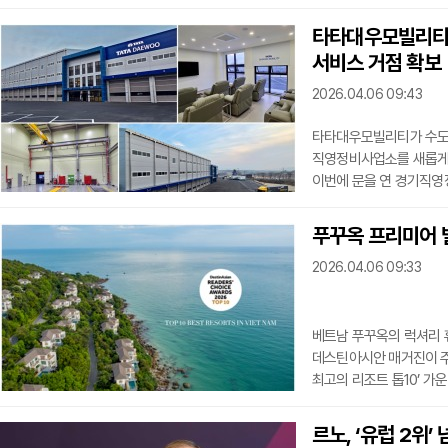
모델로, 단순한 신차가 
선보였지만, 현재는 아시
타타대우모빌리티,
존재감을 키우고 있다. 핵
서비스 거점 확보
보완하는 데 초점을 맞췄
휠베이스와 전장이 3열 
2026.04.06 09:43
타타대우모빌리티가 수도권
직영정비사업소를 새롭게
이번에 문을 연 경기직영
지역까지 아우르는 핵심 
특성을 고려해 정비 접근성
푸꾸옥 프리미어 빌
㎡(약 2700평) 규모 
2026.04.06 09:33
총 13개의 워크베이를 갖
고객들의 대기
베트남 푸꾸옥의 럭셔리 
데스틴아시안 매거진이 주관
최고의 리조트 톱10’ 가
초이스 어워즈는 아시아·
여행지와 항공사, 호텔,
르노, ‘유럽 2위
리조트의 이번 수상은 글