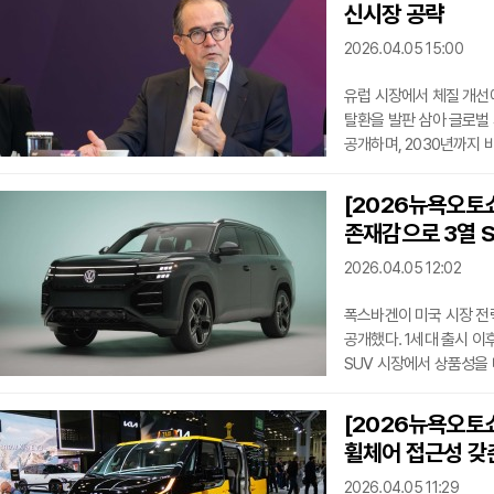
신시장 공략
인정받은 결과로 풀이된다
독특한 지리적 조건을 갖
2026.04.05 15:00
유럽 시장에서 체질 개선에
탈환을 발판 삼아 글로벌 시
공개하며, 2030년까지
제시했다. 선택과 집중, 
있다.르노 그룹은 3일 
[2026뉴욕오토
‘퓨처레디’를 발표했다. 이는
존재감으로 3열 
단계로, 유럽 중심의 수
프로보 회장은 이날
2026.04.05 12:02
폭스바겐이 미국 시장 전략의
공개했다. 1세대 출시 이
SUV 시장에서 상품성을
떠받치는 대표 차종이다. 
달했으며, 이 가운데 풀사
[2026뉴욕오토쇼
시장에 대형 3열 SUV가
휠체어 접근성 갖
세대교체 필요성이 꾸준히
폭스바겐의 답으로 읽힌
2026.04.05 11:29