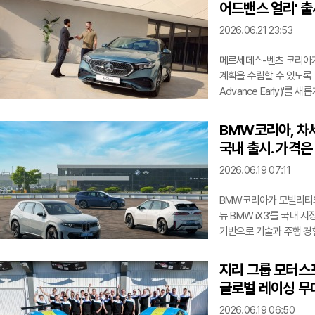
어드밴스 얼리' 출
(Orchestrator)'
오케스트레이터'는 차량의
2026.06.21 23:53
메르세데스-벤츠 코리아가
계획을 수립할 수 있도록 보
Advance Early)'
90일 이내 가입 가능한 
(Warranty Plus Ad
BMW코리아, 차세대
제공한다. 기존 스탠다드 
국내 출시. 가격은
서비스 패키지(ISP) 만
단계부터 장기적인 유지
2026.06.19 07:11
BMW코리아가 모빌리티의
뉴 BMW iX3'를 국내 
기반으로 기술과 주행 경
이룬 '노이어 클라쎄(Neu
드러내는 핵심 전략이 오롯이 
지리 그룹 모터스포츠
SAV)로 거듭난 더 뉴 
글로벌 레이싱 무
기준을 새롭게 정의한다.
언어더 뉴 BMW iX3의 
2026.06.19 06:50