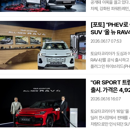
공개돼 이목을 끌고 있다
차체, 강화된 파워트레인
외장 디자인을 보면, 전면
몰딩으로 표현해 한층 날
[포토] "PHEV
헤드램프가 적용된다.또 
SUV '올 뉴 RAV4
추가로 적용했고, 프론트
적용될 것으로 추측된다.
2026.06.17 07:53
토요타코리아가 도심과 아웃
RAV4)'를 공식 출시하
플러그인 하이브리드(PH
성능과 효율을 동시에 끌어
22.68kWh 대용량 리
"GR SPORT 트
충전 시 전기(EV) 모드로
출시. 가격은 4,
만에 배터리를 10%에서 
230~239마력의 출력과 
2026.06.16 16:07
토요타코리아가 16일 '올 
딜러 전시장에서 판매를 시
차량으로만 인식되던 SUV