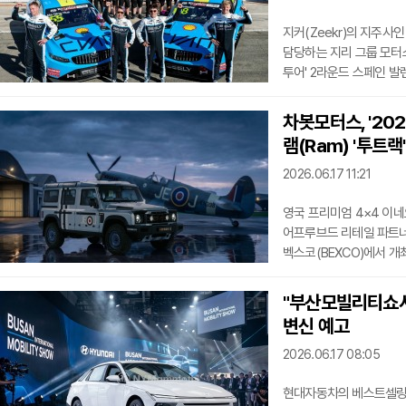
지커(Zeekr)의 지주사인 
담당하는 지리 그룹 모터스포츠
투어' 2라운드 스페인 
모터스포츠의 공식 파트너 지
소재 리카르도 토르모 서킷(C
차봇모터스, '20
2라운드에서 세 번의 레
램(Ram) '투트랙
라운드까지 이어진 연승 
안정적인 팀 운용 능력을
2026.06.17 11:21
영국 프리미엄 4×4 이네
어프루브드 리테일 파트너인
벡스코(BEXCO)에서 개
차봇모터스는 이번 부산모
이네오스 그레나디어와 램
"부산모빌리티쇼서 
운영한다. 이를 통해 정
변신 예고
정체성과 차별화된 헤리
이네오스 그레나디어: 마
2026.06.17 08:05
현대자동차의 베스트셀링 