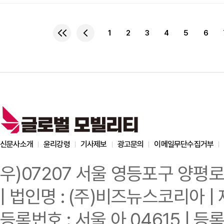
기념비적인 모델이다. 지난 
기록하며 글로벌 베스트셀
'라이프 이즈 언 어드벤처(L
1
2
3
4
5
6
세련된 일상은 물론 역동
폭넓게 충족한다. 특히, 
신문사소개
윤리강령
기사제보
광고문의
이메일무단수집거부
우)07207 서울 영등포구 양평로
| 법인명 : (주)비즈뉴스코리아 | 
등록번호 : 서울 아 04615 | 등록