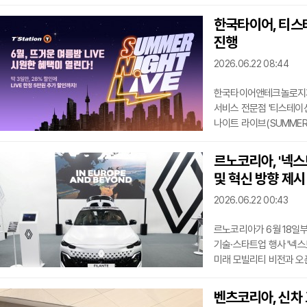
S클래스는 1750대 이상
높은 관심을 받고 있다.
한국타이어, 티스
가까이에서 만나 차량의 디
진행
기회를 제공하고자 이번 
세일즈 부문 총괄
2026.06.22 08:44
한국타이어앤테크놀로지가 
서비스 전문점 '티스테이션(
나이트 라이브(SUMMER 
휴가철을 앞두고 증가하는
교체를 고려하는 고객에게
르노코리아, '넥스
마련됐다. 행사 대상은 글
및 혁신 방향 제시
전용 타이어 브랜드 '아이온(
타이어 브랜드 '다이나프
2026.06.22 00:43
르노코리아가 6월 18일부
기술·스타트업 행사 '넥스트
미래 모빌리티 비전과 오
르노코리아, '모빌리티 심
제시'모빌리티 심포니(Sym
벤츠코리아, 신차 
모빌리티 기술과 SDV의 