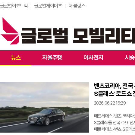
글로벌이코노믹
글로벌게이머즈
더 블링스
뉴스
자율주행
이차전지
시승
벤츠코리아, 전국 
S클래스' 로드쇼 
2026.06.22 16:29
메르세데스-벤츠 코리아는
S클래스'를 전국 주요 전
메르세데스-벤츠 S클래스 