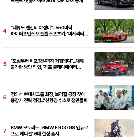
브랜드 첫 풀사이즈 SUV 'Q9' 최초 공개
"네튜노 엔진의 야성미"...550마력
4
하이퍼포먼스 오픈톱 스포츠카, '마세라티
그란카브리오 트로페오'
"도심부터 비포장길까지 거침없다"...대체
5
불가한 낭만 픽업, '지프 글래디에이터
루비콘'
정의선 현대차그룹 회장, 브라질 공장 찾아
6
중장기 전략 점검..."친환경·수소로 정면돌파"
BMW 모토라드, 'BMW F 900 GS 엔듀로
7
프로 에디션' 6대 한정 출시