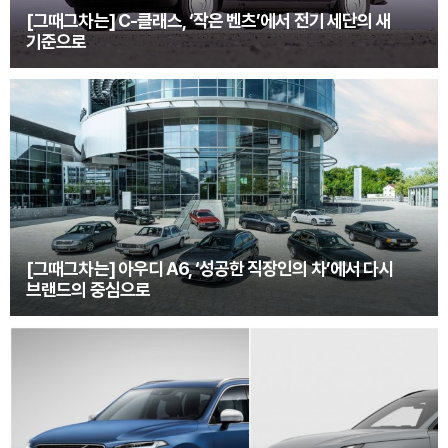
[그때그차는] C-클래스, ‘작은 벤츠’에서 전기 세단의 새
기준으로
[그때그차는] 아우디 A6, ‘성공한 직장인의 차’에서 다시
브랜드의 중심으로