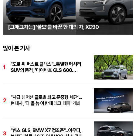
[그때그차는] ‘볼보’를 바꾼 한 대의 차, XC90
많이 본 기사
"도로 위 퍼스트 클래스"...특별한 럭셔리
1
SUV의 품격, '마이바흐 GLS 600
마누팍투어'
"차급 넘어선 글로벌 최고 준중형 세단"...
2
현대차, '디 올 뉴 아반떼 테크 데이' 개최
"벤츠 GLS, BMW X7 정조준"...아우디,
3