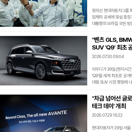
정의선 현대자동차그룹 회
업체의 공세에 맞설 중장기
대통령의 브라질 국빈 방
상파울루주 피라시카바 소
회장의 이번 행보는 비야디
"벤츠 GLS, BM
정부의 탈탄소 정책(MOV
SUV 'Q9' 최초 
회장은 현지 R&D센터 
R&D 기능을 강화하고 
2026.07.30 09:04
아우디가 29일(현지시간
'Q9'을 세계 최초로 공
대형 SUV 시장 평정에 
최상위 플래그십 모델이다. 폭
플랫폼을 기반으로 제작됐
"차급 넘어선 글로벌
아우디 역사상 가장 거대한
테크 데이' 개최
2,210mm, 전고 1,8
달한다. 이는 기존 아우디
2026.07.29 16:22
현대자동차가 29일 서울 서