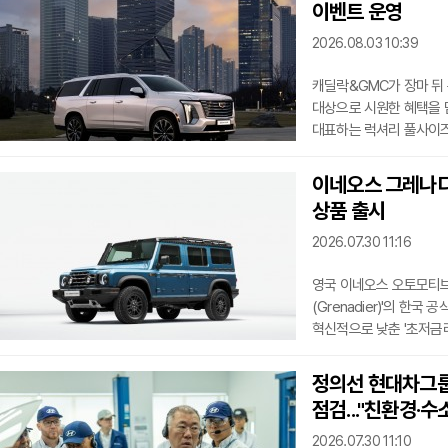
이벤트 운영
주기 안내 및 상태), 냉각
자세한 내용은 타타대우
2026.08.03 10:39
캐딜락&GMC가 장마 뒤
대상으로 시원한 혜택을 
대표하는 럭셔리 풀사이즈 
플래그십 SUV '에스컬레이
혜택을 제공한다. GM 브
이네오스 그레나디어
할인이 적용되며, 기존 에
상품 출시
에스컬레이드(ESV 포함
할인 혜택이 별도로 제공
2026.07.30 11:16
영국 이네오스 오토모티브(I
(Grenadier)'의 한
혁신적으로 낮춘 '초저금
이네오스 그레나디어의 캡
금융 프로그램이다. 차량 
정의선 현대차그룹
구매하고자 하는 고객에게 
점검..."친환경·
제공함으로써, 초기 비용
고금리 금융 환경으로 인해
2026.07.30 11:10