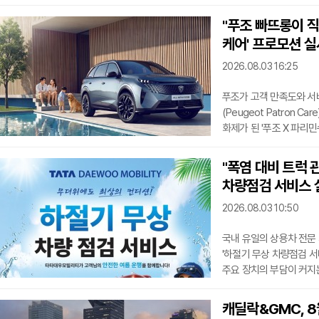
핵심 철학인 '도로가 사람
기획한 프로그램이다. 속
"푸조 빠뜨롱이 직
준수하며 다양한 미션을 
케어' 프로모션 실
참여형 '한국형 랠리'다
보다 많은 고객들이 즐길
2026.08.03 16:25
푸조가 고객 만족도와 서비
(Peugeot Patron
화제가 된 '푸조 X 파리
푸조의 '빠뜨롱(Patro
차원의 책임감 있는 케어
"폭염 대비 트럭 
구매부터 사후 관리(A/S
차량점검 서비스 
예정이다.우선 푸조는 오
보증 기간에 2년 보증을 
2026.08.03 10:50
국내 유일의 상용차 전문
'하절기 무상 차량점검 
주요 장치의 부담이 커지
마련됐다. 8월 3일(월)부
네트워크에 입고하는 차량
캐딜락&GMC, 8
HVAC(에어컨 필터 상태