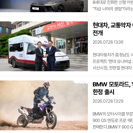
8세대로 진화한 신형 아
"차급 너머의 경험"이라
수준으로 끌어올린 차체 설
아반떼의 핵심 진화 포인트
현대차, 교통약자 
4가지로 요약된다.먼저 
전개
끌어올렸다. 초고장력 강판
최초로 '전자식 변속 레버
2026.07.28 13:36
현대자동차가 충청남도 서
프로젝트 '현대 유니버설
서산시장, 전현철 현대
등이 참석한 가운데 '현대
시작했다.'현대 유니버설 
BMW 모토라드, '
이용할 수 있는 특화차량을
한정 출시
접근성을 증진시키기 위해
합계출산율이 전국과 충
2026.07.28 13:29
BMW의 모터사이클 부문인
900 GS 엔듀로 프로 에
판매한다.BMW F 900