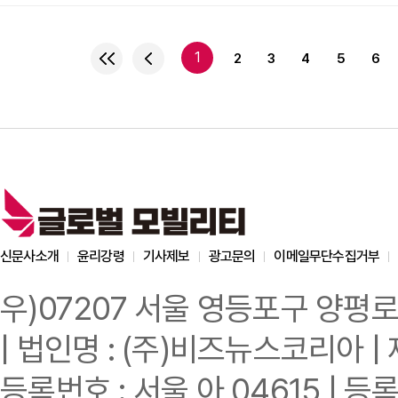
모터사이클 BMW F 90
(Enduro Pro Pac
블루 메탈릭과 레이싱 레드
1
2
3
4
5
6
GS Trophy)'를 적용
패키지'BMW F 900 G
신문사소개
윤리강령
기사제보
광고문의
이메일무단수집거부
우)07207 서울 영등포구 양평로
| 법인명 : (주)비즈뉴스코리아 | 
등록번호 : 서울 아 04615 | 등록