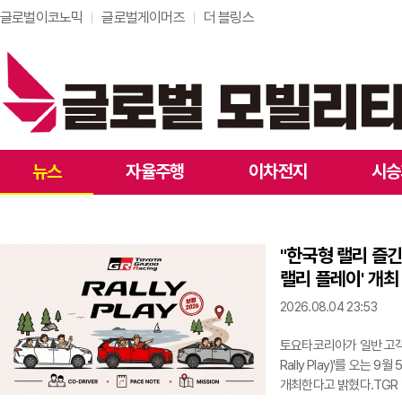
글로벌이코노믹
글로벌게이머즈
더 블링스
뉴스
자율주행
이차전지
시승
"한국형 랠리 즐긴
랠리 플레이' 개최
2026.08.04 23:53
토요타코리아가 일반 고객이
Rally Play)'를 오
개최한다고 밝혔다.TGR 랠