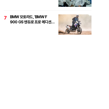
정면돌파"
BMW 모토라드, 'BMW F
7
900 GS 엔듀로 프로 에디션'
6대 한정 출시