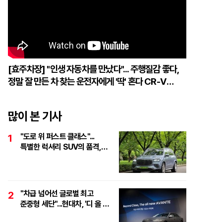
[효주차장] "인생 자동차를 만났다"... 주행질감 좋다,
정말 잘 만든 차 찾는 운전자에게 '딱' 혼다 CR-V
하이브리드
많이 본 기사
"도로 위 퍼스트 클래스"...
1
특별한 럭셔리 SUV의 품격,
'마이바흐 GLS 600
마누팍투어'
"차급 넘어선 글로벌 최고
2
준중형 세단"...현대차, '디 올 뉴
아반떼 테크 데이' 개최