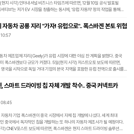
일(현지 시각) 인터내셔널 비즈니스 타임즈에 따르면, 12월 10일 공식 발표될
셔티브'는 저가 EV 시장을 창출하는 동시에, '유럽 자동차' 정의 작업을 통해
 유럽 진출 방식 자체를 근본적으로 바꾸려 하고 있다.EU 집행위원회(EC)
원 스테판 세주네(Stéphane Sejoune)는 이 계획의 핵심을 확인했다.
 자동차 공룡 지리 "가자! 유럽으로".. 폭스바겐 본토 위협
표는 1만 5000 유로(약 2500만 원)에서 2만 유로(약 3300만 원) 사이
 10:57
운 소형 차량을 시장에 출시하는 것이다. EU는 이에 맞는 새로운 규제 범주를
할 예정이다.Journala
동차 제조업체 지리(Geely)가 유럽 시장에 대한 야심 찬 계획을 밝혔다. 중국
미 폭스바겐보다 규모가 커졌다. 5일(현지 시각) 저스트오토 보도에 따르면,
 영국을 시작으로 독일 거대 기업의 본국 지역을 포함한 유럽 전역으로 출시를
다.과거에는 상상하기 어려웠던 변화다. 수십 년 전, 기아의 스포티지가 영국
 될 것이라고 예상한 사람은 거의 없었다. 기아가 분기별로 판매 순위 상위
, 스마트 드라이빙 칩 자체 개발 착수.. 중국 커넥트카
꾸준히 드는 브랜드가 될 것이라고는 더욱 그러했다.폭스바겐이 포드를 제치고
했던 때를 기억하는가? 혹은 BMW가 아우디와 메르세데스를 모두 앞섰던
다. 크고 확
6 08:45
 자동차 기업 폭스바겐이 중국 시장에서 자체 칩 개발에 나섰다. 세계 최대
인 중국에서 독자적인 칩을 개발하는 또 하나의 자동차 제조사가 될 예정이다.
시각) CNEV포스트 보도에 따르면, 폭스바겐은 현지 스마트 드라이빙 솔루션