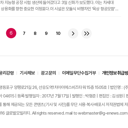
차 지능형 공장 시험 생산에 들어갔다고 3일 신화가 보도했다. 이는 차세대
 상용화를 향한 중요한 이정표다.이 시설은 모듈식 비행차인 '육상 항공모함'의
리형 전기 항공기를 이미 출고했다. 새로운 공장은 중국 남부 광둥성 광저우
리 잡고 있다. 공장의 규모는 12만제곱미터에 달한다. 이 시설은 동종 공장 중
산 능력을 갖추고 있다.연간 최대 1만개의 분리형 항공기 모듈을 생산하도록
6
7
8
9
10
 초기 생산 능력은 5000대 수준이다. 공장이 완전히 가동되면 30분마다
를 조립할 수 있다
윤리강령
기사제보
광고문의
이메일무단수집거부
개인정보취급
 영등포구 양평로21길 26, 선유도역1차아이에스비즈타워 15층 1505호 | 법인명 : (주
 04615 | 등록·발행일자 : 2017년 7월 17일 | 발행인 : 박형준 | 편집인 : 김성
통해 제공되는 모든 콘텐츠(기사 및 사진)를 무단 사용·복사·배포시 저작권법에 저촉
2016 글로벌모빌리티. All rights reserved. mail to webmaster@g-enews.com