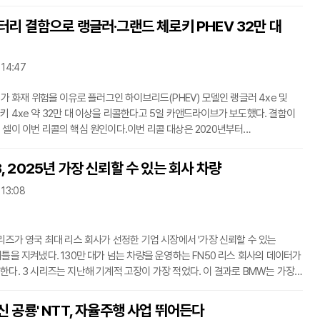
호라이즌 로보틱스(Horizon Robotics)와 손을 잡았다.폭스바겐의 소프트웨어
드(Cariad)와 호라이즌 로보틱스의 합작 투자사인 카리존(Carizon)이 이를
배터리 결함으로 랭글러·그랜드 체로키 PHEV 32만 대
카리존은 중국에서 최초의 시스템 온 칩(SoC)을 독자적으로 개발할 계획이다.
 중국의 차세대 스마트 커넥티드 차량을 위해 특별히 설계되었다. 폭스바겐은
사의 첨단 운
 14:47
)가 화재 위험을 이유로 플러그인 하이브리드(PHEV) 모델인 랭글러 4xe 및
키 4xe 약 32만 대 이상을 리콜한다고 5일 카앤드라이브가 보도했다. 결함이
 셀이 이번 리콜의 핵심 원인이다.이번 리콜 대상은 2020년부터
지의 랭글러 4xe 모델 22만8221대를 포함한다. 또한, 2022년부터
까지의 그랜드 체로키 4xe 모델 9만1844대도 영향을 받는다. 이는 미국 시장
, 2025년 가장 신뢰할 수 있는 회사 차량
만 대가 넘는 대규모 조치다.화재 위험은 배터리 셀 결함에서 비롯되었다. 지프는
 13:08
 진행 중이라고 밝혔다. 하지만 이 문제는 이전에 발생했던 것과 동일한 종류의
 고속도로교통안전국(NHTSA) 문서에
시리즈가 영국 최대 리스 회사가 선정한 기업 시장에서 '가장 신뢰할 수 있는
이틀을 지켜냈다. 130만 대가 넘는 차량을 운영하는 FN50 리스 회사의 데이터가
한다. 3 시리즈는 지난해 기계적 고장이 가장 적었다. 이 결과로 BMW는 가장
있는 자동차 제조업체로서 최고의 자리를 탈환했다. 4일(현지 시각)
ws가 보도에 따르면, 독일 뮌헨 기반의 BMW는 2023년 토요타에게 잠시 1위
신 공룡' NTT, 자율주행 사업 뛰어든다
 뒤, 8년간 유지했던 왕좌를 되찾는 데 성공했다.한편, 기아는 올해 조사에서