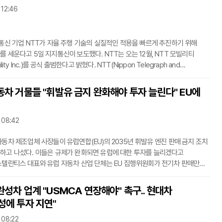
 12:46
며 주목을 받았다. 기아는 신뢰할 수 있는 브랜드 순위에서 다섯 번째로
아 스포티지가 이 상승세를 이
 통신 기업 NTT가 자율 주행 기술의 실질적인 적용을 빠르게 추진하기 위해
를 세운다고 5일 지지통신이 보도했다. NTT는 오는 12월, NTT 모빌리티
ility Inc.)를 공식 출범한다고 밝혔다. NTT(Nippon Telegraph and
ne Corporation)는 일본 최대의 통신 사업 기업이자 그룹 전체로 볼 때 세계 최대
(ICT) 기업 중 하나다. 과거 국영 기업이었다가 민영화된 역사를 가지고
동차 거물들 "휘발유 금지 완화해야 투자 늘린다" EU에
재도 일본 정부가 상당 지분을 보유하고 있다.NTT 모빌리티는 2027
 지방 정부 및 운송 회사를 주력 고객으로 삼는다. 이 신설 회사는 자율 주행
부터 실제 운영 지원까지 다양한 서비스를
 08:42
자동차 제조업체 사장들이 유럽연합(EU)의 2035년 휘발유 엔진 판매 금지 조치
하고 나섰다. 이들은 규제가 완화되면 유럽에 대한 투자를 늘리겠다고
스텔란티스 대표와 유럽 자동차 산업 단체는 EU 집행위원회가 전기차 판매만
 '치명적인 실수'를 저지를 것이라고 4일(현지 시각) 경고했다.스텔란티스의
사(Antonio Filosa) CEO는 브뤼셀이 2035년 휘발유 엔진 금지 조치를
완성차 업계 "USMCA 연장해야" 촉구.. 현대차
다고 강조했다. 미국처럼 소비자에게 원하는 자동차를 구입할 수 있는 "자유"를
성에 투자 지연"
다고 주장했다. 필로사 CEO는 "규제에 크고 시급한 변화가 있다면 분명히
에 대한 투자를 배가
 08:22