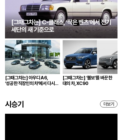
[그때그차는] C-클래스, ‘작은 벤츠’에서 전기
세단의 새 기준으로
[그때그차는] 아우디 A6,
[그때그차는] ‘볼보’를 바꾼 한
‘성공한 직장인의 차’에서 다시
대의 차, XC90
브랜드의 중심으로
시승기
더보기