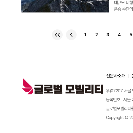
대규모 비행
운송 수단의
첫 번째 분
황푸구에 자
가장 큰 생
1
2
3
4
5
설계되었다.
항공기 1대
신문사소개
우)07207 서울
등록번호 : 서울 아
글로벌모빌리티를 
Copyright © 