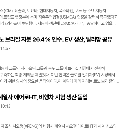
(GM), 테슬라, 토요타, 현대자동차, 폭스바겐, 포드 등 주요 자동차
 트럼프 행정부에 북미 자유무역협정(USMCA) 연장을 강력히 촉구했다고
시각) 외신들이 보도했다. 자동차 생산에 USMCA가 매우 중요하다고 입을
들 업체는 2026년 USMCA 공식 검토를 앞두고 미국 무역대표부(USTR)에
하며 입장을 밝혔다.특히 현대자동차그룹은 USMCA에 대한 불확실성 때문에
노 브라질 지분 26.4% 인수.. EV 생산, 딜러망 공유
 지연되고 있다고 강조했다. 현대차그룹은 USTR에 제출한 서류에서
 14:57
의 연장이 조기에 확인되면 200억 달러 이상의 새로운 미국 투자가 즉시 잠금
이라고 밝혔다. "매달 모호함으로 인해 일자리 창출
자동차 그룹인 지리 홀딩 그룹과 르노 그룹이 브라질 시장에서 전략적
구축하는 최종 계약을 체결했다. 이번 협력은 글로벌 전기차(EV) 시장에서
이기 위한 양사의 중요한 움직임이다.이 계약에 따라 지리는 르노 브라질의
4%를 인수했다고 3일(현지 시각) CLS가 보도했다. 르노 그룹은 여전히 지배
 르노 브라질을 재무제표에 통합한다. 지리는 소액 주주로서 르노 브라질의
계열사 에어로HT, 비행차 시험 생산 돌입
능력과 시장 네트워크에 접근할 수 있게 되었다. 브라질 남부에 위치한 르노
 10:43
이르톤 세나 산업단지가 이번 협력의 핵심 거점이 된다. 이 공장은 앞으로 르노
 모델을 모두 생산하게
 제조사 샤오펑(XPENG)의 비행차 계열사 샤오펑 에어로HT가 세계 최초의