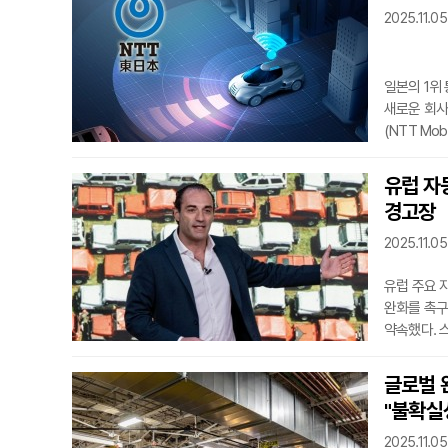
2025.11.05
크게 도약하
올라섰다.기
일본의 1위
새로운 회사
(NTT Mob
Telepho
정보통신기술
유럽 자
있으며, 현
경고장
회계연도까지
차량의 조달
2025.11.05
유럽 주요 
완화를 촉구
약속했다. 
강요할 경우
안토니오 필로
글로벌 
완화해야 한
"불확실
제공해야 한
우리는 유럽
2025.11.05