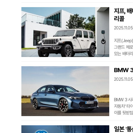
제공업체인 
자회사 카리아
지프, 
주도한다. 
리콜
새로운 칩은
이 칩이 자
2025.11.05
지프(Jeep
그랜드 체로
있는 배터리
2025년형까
2026년형
BMW 3
모델만 32
2025.11.05
수정 작업이
이슈다.미국
BMW 3 
자동차' 타
이를 뒷받침
신뢰할 수 
Fleetne
일본 '통
자리를 내준