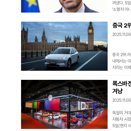
꺼냈다. 5
'소형차 이니
중국 기업의
산업위원회 위
중국 2위
제조업체의 목
2025.11.06
가격의 새로
12월에 발표
중국 2위 자
내에서는 이
지리는 이제
확대하고 있
베스트셀러가
폭스바겐
3위 안에 
겨냥
1위를 차지
시절도 있었
2025.11.0
독일의 거대
자동차 시장
5일(현지 