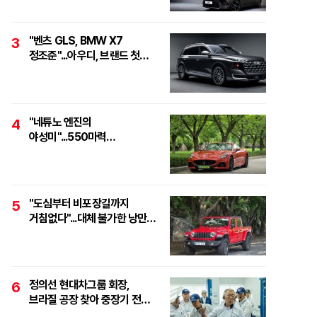
"벤츠 GLS, BMW X7
3
정조준"...아우디, 브랜드 첫
풀사이즈 SUV 'Q9' 최초 공개
"네튜노 엔진의
4
야성미"...550마력
하이퍼포먼스 오픈톱 스포츠카,
'마세라티 그란카브리오
트로페오'
"도심부터 비포장길까지
5
거침없다"...대체 불가한 낭만
픽업, '지프 글래디에이터
루비콘'
정의선 현대차그룹 회장,
6
브라질 공장 찾아 중장기 전략
점검..."친환경·수소로