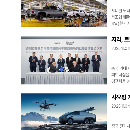
제너럴 모터스
제조업체들이
4일(현지 
모았다. 이
서류를 제출
지리, 르
투자 결정이
2025.11.04
"USMCA
해제될 것"
중국 거대 
파트너십을 
경쟁력을 높
지분 26.
주주로 남아
샤오펑 
공장 생산 
2025.11.04
브라질의 아
모델과 지리
중국 전기차