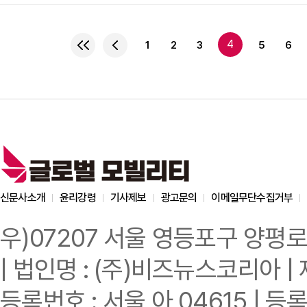
메가팩토리 건설은 202
속도를 기록했다. 이는 
링강 신구의 한 관계자는
4
1
2
3
5
6
많은 테슬라 제품이 중국
정부와 링강은 테슬라가 
신문사소개
윤리강령
기사제보
광고문의
이메일무단수집거부
우)07207 서울 영등포구 양평로
| 법인명 : (주)비즈뉴스코리아 | 
등록번호 : 서울 아 04615 | 등록