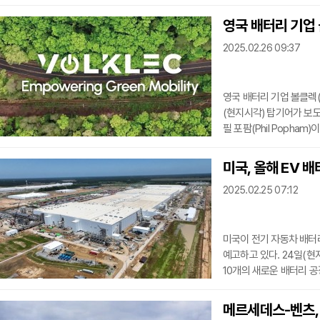
스즈키가 전기차 사업 확
차량 라인업의 전동화 전
영국 배터리 기업
이번 제휴를 통해 다양한
2025.02.26 09:37
고션은 스즈키의 전기 오
이온 배터리를 제공한다. 
영국 배터리 기업 볼클렉(Volklec)이 코벤트리에 기가팩토리 건설을 추진한다고 25일
(현지시각) 탑기어가 보도했
필 포팜(Phil Popha
10GWh 규모의 배터리
볼클렉은 중국의 파이스트배터
미국, 올
능력을 확보할 계획이다. 
2025.02.25 07:12
볼클렉은 FEB의 노하우를
애플리케이션용 에너지 셀
미국이 전기 자동차 배터
예고하고 있다. 24일(현
10개의 새로운 배터리 공
미국의 전기차 산업 발전
주도하고 있지만, 북미는
메르세데스-벤츠, 
10개의 새로운 공장이 