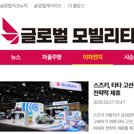
글로벌이코노믹
글로벌게이머즈
더 블링스
뉴스
자율주행
이차전지
시승
스즈키, 타타 고션
전략적 제휴
2025.02.27 10:47
스즈키 자동차가 급성장하
구축하기 위해 타타 고션,
파워와 전략적 제휴를 체