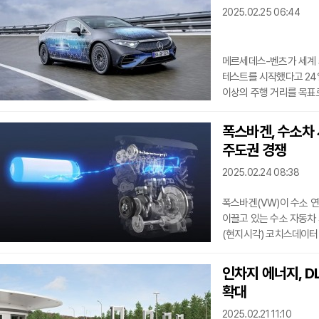
2025.02.25 06:44
이러한 변화는 최근 미국
대통령의 전기차 세
메르세데스-벤츠가 세계 
테스트를 시작했다고 24일
이상의 주행 거리를 목표
배터리 기술의 상용화에 
배터리 기술 기업 팩토리
폭스바겐, 수소차 
개조된 EQS 모델의 도로
주도권 경쟁
환경에서 전고체 배터리 
CEO 시유 황은 “리튬 금
2025.02.24 08:38
폭스바겐(VW)이 수소 
이끌고 있는 수소 자동차 
(현지시각) 코치스데이터
기술에 대한 특허를 출원하
스택을 개발 중이라고 밝혔
인차지 에너지, D
이룬 것을 말한다폭스바
확대
멤브레인을 활용한 수소 
백금 기반 폴리머 멤브레
2025.02.21 11:10