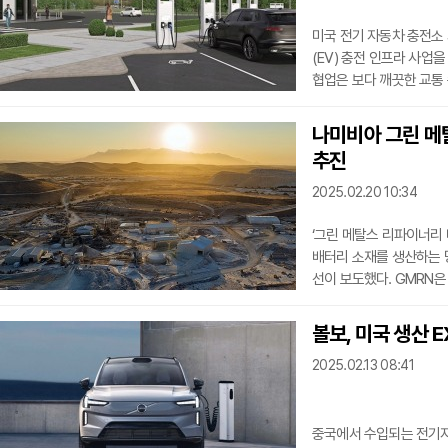
미국 전기 자동차 충전소 기
(EV) 충전 인프라 사업
협업은 보다 깨끗한 교통 
관리를 포함한 포괄적인 
엔드투엔드(시작부터 끝까
나미비아 그린 메
광범위한 전문 지식과 결합
추진
충전에 액세스할 수 있도록
탈탄소화 운동에 기여하
2025.02.20 10:34
‘그린 메탈스 리파이너리 
배터리 소재를 생산하는 
선이 보도했다. GMRN은
진행 중이며, 2027년 
방식을 통해 공장을 확장
볼보, 미국 생산 
500톤의 황산을 생산할 
2025.02.13 08:41
2000톤의 황산을 생산할
망간 화학물질 생산에 중
중국에서 수입되는 전기자