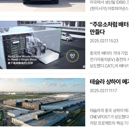
미국에서 생산될 EX90 
(현지시각) 야후파이낸스가
CATL의 배터리를 사용
감소했다”고 말했다. 로완
“주유소처럼 배터리
제조업체를 확보하여 비용
만들다
프로젝트”라고 했다.글로
(AutoForecast Solu
2025.02.11 15:23
중국의 배터리 거대 기업 
전기자동차(EV) 충전의
보도했다.CATL의 배터
교체한다. 마치 주유소에
수 있다. EV 도입 에 대
테슬라 상하이 메
1000개의 신규 충전소를
2025.02.11 11:17
지난해 CATL은 Choc
진입하여 배터리를 교체할
테슬라의 중국 상하이 메
CNEVPOST가 보도했다
저장 프로젝트의 핵심 기지