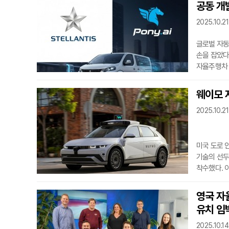
공동 개
하이브리드 
사용자에게 
2025.10.21
글로벌 자동차
손을 잡았다
자율주행차 
룩셈부르크에
도시 모빌리
웨이모 
스텔란티스의 
2025.10.21
스텔란티스의
솔루션을 목
미국 도로 
기술의 선두
착수했다. 
교통안전법을
전담하고 있
영국 자
웨이모 택시
유치 임
보도가 나오
그러나 곧 
2025.10.14