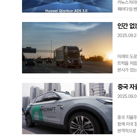
카뉴스차이나
패러다임 변
~2022년
사용자들의 
인간 없는
인텔리전스(
2025.09.2
화웨이는 알
또한, 사고
미래의 도로에
트럭을 처음
본사가 있는
22일(현지
공학회, Soc
중국 자율
지원 없이 정
2025.09.0
왕복했다. 
고속도로와 
중국 자율주
함께 미국 
본격적으로 