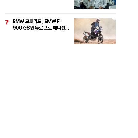
정면돌파"
BMW 모토라드, 'BMW F
7
900 GS 엔듀로 프로 에디션'
6대 한정 출시