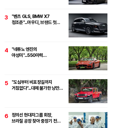
"벤츠 GLS, BMW X7
3
정조준"...아우디, 브랜드 첫
풀사이즈 SUV 'Q9' 최초 공개
"네튜노 엔진의
4
야성미"...550마력
하이퍼포먼스 오픈톱 스포츠카,
'마세라티 그란카브리오
트로페오'
"도심부터 비포장길까지
5
거침없다"...대체 불가한 낭만
픽업, '지프 글래디에이터
루비콘'
정의선 현대차그룹 회장,
6
브라질 공장 찾아 중장기 전략
점검..."친환경·수소로