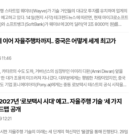
행 스타트업 웨이브(Wayve)가 기술 거인들의 대규모 투자를 유치하며 업계의
 예고하고 있다. 14일(현지 시각) 테크펀드뉴스에 따르면, 현재 마이크로소프트
oft)와 소프트뱅크(SoftBank)가 웨이브에 20억 달러(약 2조 8000억 원)를
해 협상 중이다. 만약 이 거래가 성사된다면, 웨이브의 기업 가치는 약 80억
1조 4000억 원)에 달할 것으로 전망된다.자율주행차 산업은 오랫동안 교통의
 이어 자율주행차까지.. 중국은 어떻게 세계 최고가
했지만, 기존 시스템은 대용량 데이터와 고정된 환경에 대한 의존으로 인해
혀왔다. 이들은 신중하게 매핑된 도시 지역을 넘어서는 환경에 취약하다는
 있었다.웨이브는 이
 11:46
, 카타르의 수도 도하, 거버넌스의 심장부인 아미리 디완(Amiri Diwan) 앞을
 한 대가 조용히 미끄러져 지나갔다. 대부분에게는 평범한 차량이었지만, 중국
도 기업 포니에이아이(Pony.ai)에게는 중동 로보택시 테스트의 공식 시작을
적인 순간이었다. 이 움직임은 일련의 글로벌 확장 발표 중 가장 최근의
일(현지 시각) 데일리스타 보도에 따르면, 중국 자율주행 기업들이 몇 년 전
2027년 '로보택시 시대' 예고.. 자율주행 기술 '세 가지
을 석권했던 것처럼 무서운 속도로 세계 시장을 재편하고 있다.국경을 넘는
로드맵 공개
택시 군단포니에이아이(Pony.ai)의 중동 진출은 카타르 국영 운송 회사인
wasalat)과의 협력
 12:21
시한 자율주행 기술의 미래는 세 단계의 혁신적인 '물결'을 통해 진행된다. 29일