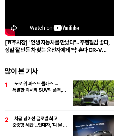
[효주차장] "인생 자동차를 만났다"... 주행질감 좋다,
정말 잘 만든 차 찾는 운전자에게 '딱' 혼다 CR-V
하이브리드
많이 본 기사
"도로 위 퍼스트 클래스"...
1
특별한 럭셔리 SUV의 품격,
'마이바흐 GLS 600
마누팍투어'
"차급 넘어선 글로벌 최고
2
준중형 세단"...현대차, '디 올 뉴
아반떼 테크 데이' 개최