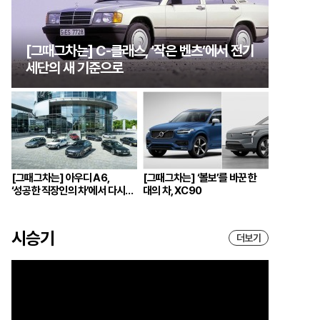
[그때그차는] C-클래스, ‘작은 벤츠’에서 전기
세단의 새 기준으로
[그때그차는] 아우디 A6,
[그때그차는] ‘볼보’를 바꾼 한
‘성공한 직장인의 차’에서 다시
대의 차, XC90
브랜드의 중심으로
시승기
더보기