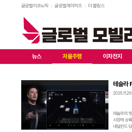
글로벌이코노믹
글로벌게이머즈
더 블링스
뉴스
자율주행
이차전지
테슬라 
2025.11.26
테슬라의 '완전
시장에 상륙
네덜란드 당