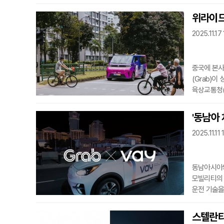
테슬라의 발
신경전이 감
위라이드
당국 RDW
2025.11.17
게시했다. 
운전자 지원
중국에 본사
(Grab)
육상교통청(L
승인을 얻었
파트너들은 
'동남아 
승인으로 위
2025.11.11 
서비스 노선
제휴하여 운
동남아시아의 
모빌리티의 
운전 기술을 
6000만 달
6000억 
스텔란티스
생태계에 고