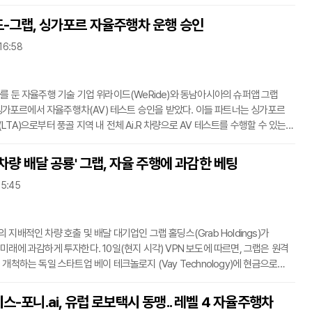
표에 대해 일부 신중한 입장을 내비치면서, FSD의 유럽 진출 과정에 미묘한
지된다.테슬라 유럽은 주말 소셜 미디어 플랫폼 X에 2026년 2월까지 네덜란드
-그랩, 싱가포르 자율주행차 운행 승인
(네덜란드 차량 당국)가 FSD 기능 승인을 승인할 가능성이 있다는 내용을
 16:58
이 승인은 곧 유럽연합(EU)의 다른 국가들로 확대되어 테슬라의 가장 포괄적인
 시스템이 유럽 전역
를 둔 자율주행 기술 기업 위라이드(WeRide)와 동남아시아의 슈퍼앱 그랩
이 싱가포르에서 자율주행차(AV) 테스트 승인을 받았다. 이들 파트너는 싱가포르
TA)으로부터 풍골 지역 내 전체 Ai.R 차량으로 AV 테스트를 수행할 수 있는
다고 지난 금요일 밝혔다.그랩은 17일 성명을 통해 이 사실을 알렸다.
이미 2025년 10월 중순에 풍골에서 첫 번째 AV 테스트를 시작했다. 이번
차량 배달 공룡' 그랩, 자율 주행에 과감한 베팅
라이드와 그랩은 테스트 프로그램을 강화한다. 이제 연말까지 풍골의 셔틀
15:45
에서 총 AV 테스트 횟수를 최대 4배까지 늘릴 계획이다. 그랩이 위라이드와
영하는 Ai.R은 공공 자율주행
지배적인 차량 호출 및 배달 대기업인 그랩 홀딩스(Grab Holdings)가
미래에 과감하게 투자한다. 10일(현지 시각) VPN 보도에 따르면, 그랩은 원격
개척하는 독일 스타트업 베이 테크놀로지 (Vay Technology)에 현금으로
러(약 870억 원)를 투자했다. 특정 이정표 달성 시 최대 4억 1000만 달러(약
원)까지 확장될 가능성을 내포한다. 이번 투자는 8개국에 걸친 그랩의 거대한
-포니.ai, 유럽 로보택시 동맹.. 레벨 4 자율주행차
급 원격 및 자율 기술을 통합하려는 야심을 보여준다.베이의 모델은 독특한