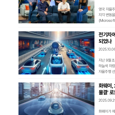
영국 자율주
지각 변동을
(Micros
투자하기 위
달러(약 1
전기차에
혁신을 약속
되었나
난관에 부딪
한계를 안고
2025.10.06
지난 9월 초
하늘색 차량
자율주행 선
알리는 역사
것이었다.5
화웨이, 
전기차 시장
물결' 
중국의 로보
모와살랏(Mo
2025.09.29
화웨이가 제