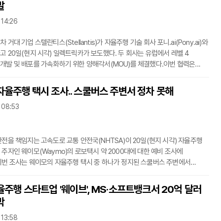
발
접근 방식이다. 원격 운영자(텔레드라이버)가 멀리서 전기차를 제어하여
배달한다. 고객은 수동으로
 14:26
 거대 기업 스텔란티스(Stellantis)가 자율주행 기술 회사 포니.ai(Pony.ai)와
고 20일(현지 시각) 일렉트릭카가 보도했다. 두 회사는 유럽에서 레벨 4
개발 및 배포를 가속화하기 위한 양해각서(MOU)를 체결했다.이번 협력은
 본사를 둔 포니.ai의 유럽 사업부를 통해 이루어진다. 이 파트너십은 유럽의
티 솔루션에 초점을 맞춘다.포니.ai의 첨단 자율주행 소프트웨어가
자율주행 택시 조사.. 스쿨버스 주변서 정차 못해
K0 AV-Ready 플랫폼(BEV 버전)에 통합될 예정이다. K0 플랫폼은
 08:53
 중형 밴에 사용된다. 이 결합은 안전하고 확장 가능한 도시 모빌리티
표로 한다.두 회사는 앞으로 몇 달 안
안전을 책임지는 고속도로 교통 안전국(NHTSA)이 20일(현지 시각) 자율주행
 주자인 웨이모(Waymo)의 로보택시 약 2000대에 대한 예비 조사에
이번 조사는 웨이모의 자율주행 택시 중 하나가 정지된 스쿨버스 주변에서
 위반했을 수 있다는 보고에 따른 것이다.NHTSA의 결함 조사국이 이 사건을
다.조사의 발단은 지난 9월 22일 미국 조지아주 애틀랜타에서 발생했다. 당시
율주행 스타트업 '웨이브', MS·소프트뱅크서 20억 달러
가 스쿨버스에 충돌하지는 않았지만, 정차 상태를 유지하지 못했다는 언론
박
면서 논란이 시작됐다.보도에 따르면 웨이모 차량은 처음에 버스 옆에 멈췄다.
버스 앞쪽을 돌아 버스 반
 13:58