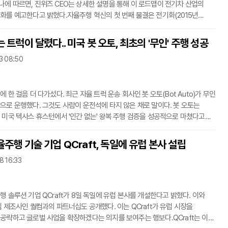
에 따르면, 진위즈 CEO는 상세한 설명을 통해 이 로드맵이 전기차 산업의
화를 예고한다고 밝혔다.자율주행 혁신의 첫 번째 물결은 전기화(2015년
)였다. 이 시기는 단순히 연료를 전기로 대체하는 데 중점을 두었다. 이로써
여행 비용을 절감하는 것이 핵심 목표였다.현재 진행 중인 두 번째 물결은
 트럭이 달렸다.. 미국 봇 오토, 최초의 '무인' 주행 성공
2022년~2027년) 시대다. 이 물결은 차량의 지능화에 초점을 맞춘다.
3 08:50
고리즘을 고도화하여 운전자의 작업량을 획기적으로 줄이는 데 집중하고 있다.
 위험을 감소시키는 것이
 한 걸음 더 다가섰다. 최근 자율 트럭 운송 회사인 봇 오토(Bot Auto)가 무인
으로 운행했다. 그것도 사람이 운전석에 타지 않은 채로 말이다. 봇 오토는
 미국 텍사스 휴스턴에서 '인간 없는' 왕복 주행 검증을 성공적으로 마쳤다고
 시각) 발표했다.봇 오토가 공개한 내용에 따르면, 이 회사의 SAE(미국 자동차
iety of Automotive Engineers)의 레벨 4 자율주행 트럭이 운전석이나 원격
주행 기술 기업 QCraft, 독일에 유럽 본사 설립
해진 구역 내에서 스스로 움직였다. 약 40마일(약 64km)을 55분 동안
8 16:33
주행 경로는 휴스턴 외곽 케이티에 있는 트럭 주차장을 출발해 미국 90번
10번 주간 고속도
행 솔루션 기업 QCraft가 8일 독일에 유럽 본사를 개설한다고 밝혔다. 이와
칩 제조사인 퀄컴과의 파트너십도 공개했다. 이는 QCraft가 유럽 시장을
공략하고 글로벌 사업을 확장하겠다는 의지를 보여주는 행보다.QCraft는 이미