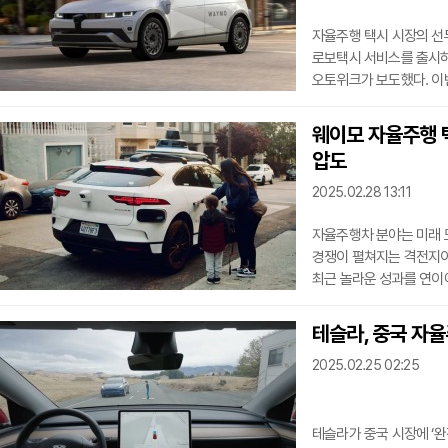
자율주행 택시 시장의 선
로보택시 서비스를 출시하
오토위크가 보도했다. 이
오스틴 시민들에게 자율주
오스틴의 우버 앱 사용자
웨이모 자율주행 택
이용할 수 있게 됐다. 우버 앱
압도
Electric을 선택하면 
승차 기본 설정을 업데이
2025.02.28 13:11
자율주행차 분야는 미래 
경쟁이 펼쳐지는 격전지이
최근 놀라운 성과를 연이
인사이드EVs에 따르면, 
One)’을 통해 주당 2
테슬라, 중국 자율
가능성을 입증했다.웨이모의
2025.02.25 02:25
달성했다고 발표한 이후 이루
자신의 X(구 트위터) 계
테슬라가 중국 시장에 ‘완