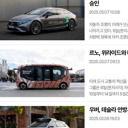
승인
자유를 제공하는 다양한 
환경에서의 안전성을 확
2025.03.07 10:08
자동차 조명의 미래가 단
나아가고 있다. 6일(현
차량에 청록색 마커 조명
이번 승인은 단순한 기술
제시하는 중요한 이정표가
르노, 위라이드와
차량이 자율주행 모드로 
2025.03.07 09:13
이는 교통 당국과 경찰이
다른 활동에 참여할 수
미래 도시 교통의 혁신을
그룹은 6일(현지시각) 자
10일부터 14일까지 5
시작한다고 밝혔다. 이번
가능성을 직접 체험할 기
우버, 테슬라 안
위라이드의 첨단 자율주행
2025.03.06 16:03
11시부터 오후 5시까지
정류장을 순환하며, 승객