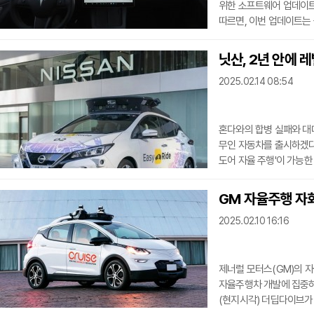
위한 소프트웨어 업데이트
따르면, 이번 업데이트는
것을 목표로 한다.특히, 
고객들은 이번 업데이트를
닛산, 2년 안에 레
예상된다.이번 업데이트는
2025.02.14 08:54
강화하기 위한 전략적 행보
따르면, 중국은 전기차 
혼다와의 합병 실패와 대
무인 자동차를 출시하겠다는
도어 자율 주행'이 가능한
도어 자율 주행'은 고속
SAE 레벨 5를 의미다. 
GM 자율주행 자회
없는 상황이다. 레벨 5 
2025.02.10 16:16
닛산이 목표를 달성할 경
발표는 작
제너럴 모터스(GM)의 
자율주행차 개발에 집중하
(현지시각) 더딥다이브가 