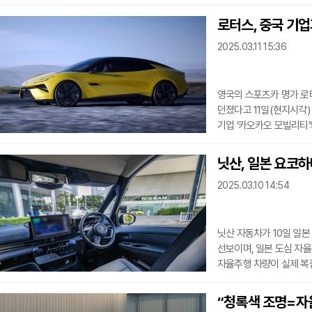
운영이라는 점에서 큰 의미
로보택시 운영 구역을 60
로터스, 중국 기
면적과 맞먹는 규모이다. 이
2025.03.11 15:36
로보택시를 호출하고, 복잡
운행 허가를 받은 베이징
영국의 스포츠카 명가 로
던졌다고 11일(현지시각
기업 ‘카오카오 모빌리티’
무인 자율주행 기술과 완
협력하고 있으며, 이미 중
닛산, 일본 요코
1만3500km) 이상의 
2025.03.10 14:54
'ROBO Soul', 'ROBO
'ROBO Soul'은 로터스
닛산 자동차가 10일 일
선보이며, 일본 도심 자율
자율주행 차량이 실제 복
것으로, 닛산은 2027년
자율주행 기술 시연은 일
“청록색 조명=자율
이동성을 강화하기 위한 