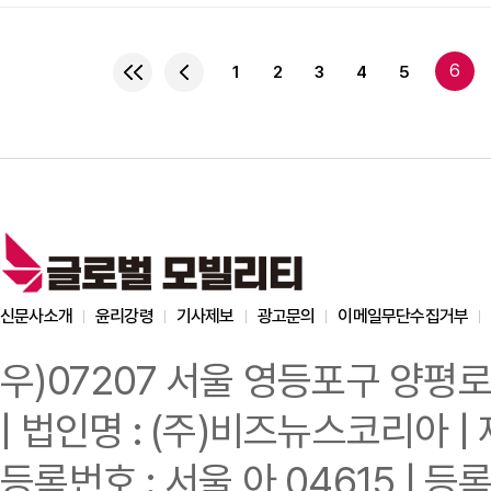
될 것으로 예상된다.크루
보낸 내부 메시지를 통해
제공하는 방향으로 나아가
6
1
2
3
4
5
이번 구조 조정으로 인해 
케너 최고 안전 책임
신문사소개
윤리강령
기사제보
광고문의
이메일무단수집거부
우)07207 서울 영등포구 양평로
| 법인명 : (주)비즈뉴스코리아 | 
등록번호 : 서울 아 04615 | 등록