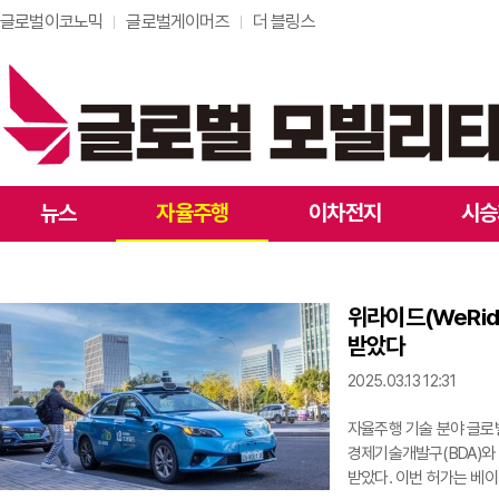
글로벌이코노믹
글로벌게이머즈
더 블링스
뉴스
자율주행
이차전지
시승
위라이드(WeRid
받았다
2025.03.13 12:31
자율주행 기술 분야 글로벌
경제기술개발구(BDA)와
받았다. 이번 허가는 베