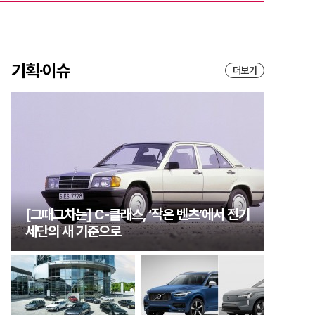
기획·이슈
더보기
[그때그차는] C-클래스, ‘작은 벤츠’에서 전기
세단의 새 기준으로