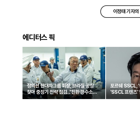
이정태 기자의 
에디터스 픽
정의선 현대차그룹 회장, 브라질 공장
포르쉐 SSCL, 
찾아 중장기 전략 점검..."친환경·수소로
'SSCL 프렌즈'
정면돌파"
새로운 여정