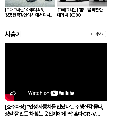
[그때그차는] 아우디 A6,
[그때그차는] ‘볼보’를 바꾼 한
‘성공한 직장인의 차’에서 다시
대의 차, XC90
브랜드의 중심으로
시승기
더보기
[효주차장] "인생 자동차를 만났다"... 주행질감 좋다,
정말 잘 만든 차 찾는 운전자에게 '딱' 혼다 CR-V
하이브리드