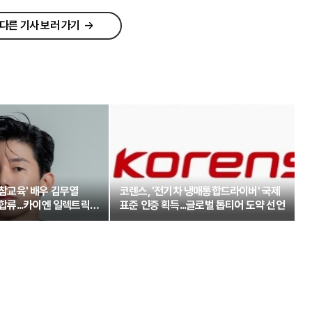
다른 기사 보러 가기
'참교육' 배우 김무열
코렌스, '전기차 냉매통합드라이버' 국제
 합류...카이엔 일렉트릭과
표준 인증 획득...글로벌 톱티어 도약 선언