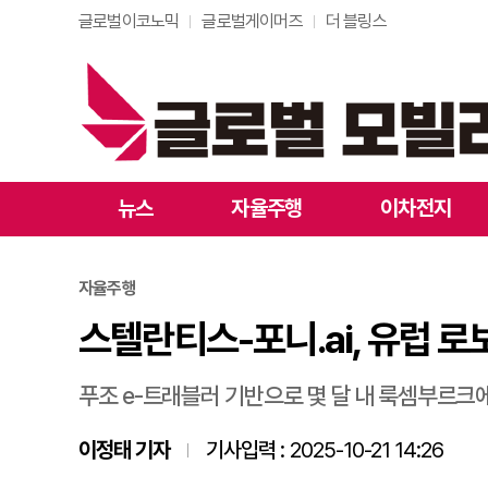
글로벌이코노믹
글로벌게이머즈
더 블링스
스텔란티스-포니.ai, 유
뉴스
자율주행
이차전지
자율주행
스텔란티스-포니.ai, 유럽 로
푸조 e-트래블러 기반으로 몇 달 내 룩셈부르크
이정태 기자
기사입력 :
2025-10-21 14:26