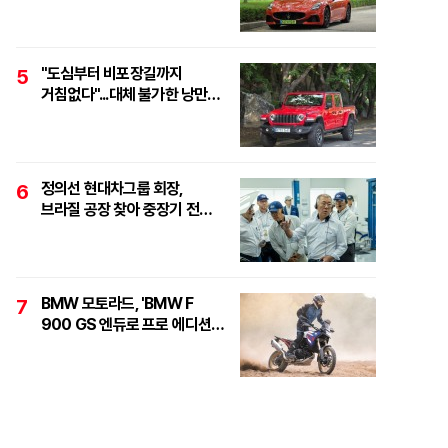
하이퍼포먼스 오픈톱 스포츠카,
'마세라티 그란카브리오
트로페오'
"도심부터 비포장길까지
5
거침없다"...대체 불가한 낭만
픽업, '지프 글래디에이터
루비콘'
정의선 현대차그룹 회장,
6
브라질 공장 찾아 중장기 전략
점검..."친환경·수소로
정면돌파"
BMW 모토라드, 'BMW F
7
900 GS 엔듀로 프로 에디션'
6대 한정 출시