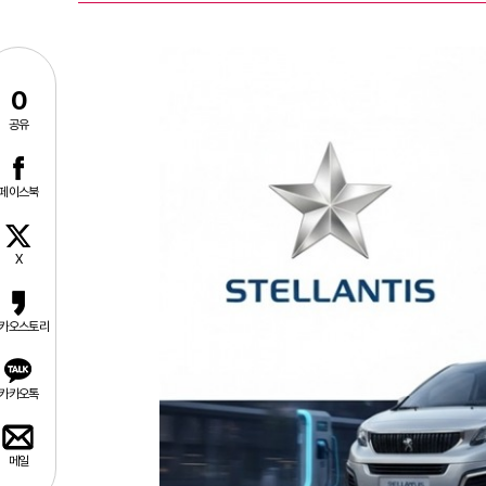
0
공유
페이스북
X
카오스토리
카카오톡
메일