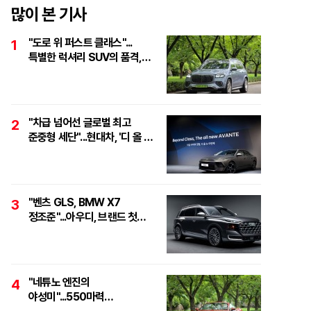
많이 본 기사
"도로 위 퍼스트 클래스"...
1
특별한 럭셔리 SUV의 품격,
'마이바흐 GLS 600
마누팍투어'
"차급 넘어선 글로벌 최고
2
준중형 세단"...현대차, '디 올 뉴
아반떼 테크 데이' 개최
"벤츠 GLS, BMW X7
3
정조준"...아우디, 브랜드 첫
풀사이즈 SUV 'Q9' 최초 공개
"네튜노 엔진의
4
야성미"...550마력