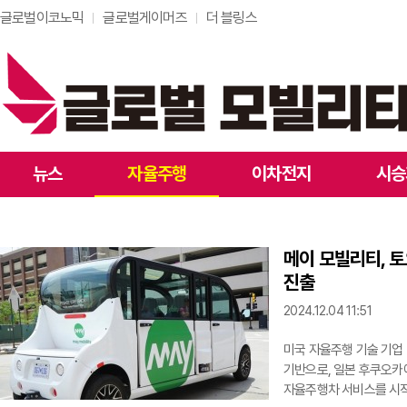
글로벌이코노믹
글로벌게이머즈
더 블링스
뉴스
자율주행
이차전지
시승
메이 모빌리티, 
진출
2024.12.04 11:51
미국 자율주행 기술 기업 메이
기반으로, 일본 후쿠오카에 
자율주행차 서비스를 시작