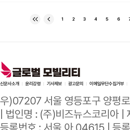
자율주행 기술 개발에 대한 
“중국 엔지니어들의 뛰어
고려한 자율주행 기술 개발
1
2
3
4
5
6
주다테슬라의 FSD(Full 
실시간으로 운전 결정을 
신문사소개
윤리강령
기사제보
광고문의
이메일무단수집거부
우)07207 서울 영등포구 양평로
| 법인명 : (주)비즈뉴스코리아 | 
등록번호 : 서울 아 04615 | 등록