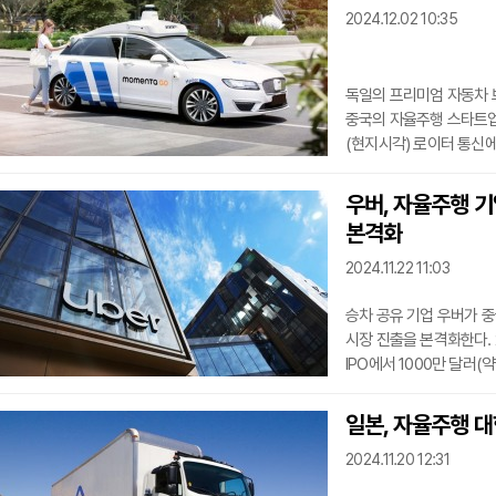
2024.12.02 10:35
일부 지역에서 자율주행 
운전자가 탑승하여 시스
독일의 프리미엄 자동차 
중국의 자율주행 스타트업
(현지시각) 로이터 통신
(ADAS)’ 소프트웨어를
모멘타에 상당 규모의 투
우버, 자율주행 기업
핵심 기술 공급업체로 자
본격화
테슬라의 완전 자율주행 
경쟁력을 인정받고 있다
2024.11.22 11:03
승차 공유 기업 우버가 중
시장 진출을 본격화한다. 
IPO에서 1000만 달러(
기술을 활용하여 미국 외
중이다.Pony.ai의 I
일본, 자율주행 대
대한 답변을 준비하는 과정에
2024.11.20 12:31
2억6000만달러(약 36
위라이드 등 다양한 자율