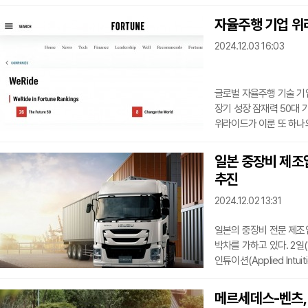
직원과 방문객을 위한 편
Palette 기반 교통 
자율주행 기업 위라
키트와 다중 정책 의사 결정
2024.12.03 16:03
실시간으로 분석하고 최적
MPDM 기술은 예측 불
글로벌 자율주행 기술 기업
장기 성장 잠재력 50대 기
위라이드가 이룬 또 하나
하는 계기가 될 것으로 
엄격한 평가를 거쳐 장기적
일본 중장비 제조업
위라이드는 이번 평가에서
추진
인정받았으며, 오픈AI(Open
등 글로벌 유수 기업들과
2024.12.02 13:31
일본의 중장비 전문 제조
박차를 가하고 있다. 2일(현지시각) VOI에 따르면, 이스즈는
인튜이션(Applied In
개발하고 있으며, 향후 
이스즈는 자사의 대형 트
메르세데스-벤츠,
레벨 4는 특정 환경에서