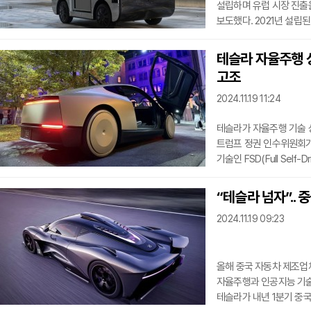
설립하며 유럽 시장 진출
보도했다. 2021년 설립
기술력을 인정받고 있으며
밝혔다.독일은 강력한 물
테슬라 자율주행 
갖추고 있어 록소의 자율
고조
독일의 중간 마일 물류 시
것으로 전망되어 엄청난 
2024.11.19 11:24
테슬라가 자율주행 기술 상
트럼프 정권 인수위원회가
기술인 FSD(Full Sel
이런 기대감으로 테슬라의
자율주행차 개발의 가장 
“테슬라 넘자”.. 
규제 기준이 적용되어 자
2024.11.19 09:23
이러한 규제를 완화하고,
추진하고 있다.일론 머
올해 중국 자동차 제조업체
자율주행과 인공지능 기술
테슬라가 내년 1분기 중