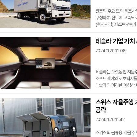
일본의 주요 트럭 제조사인
구성하여 신토메 고속도로
(현지시각) 저스트오토가
대규모 프로젝트로, 자율
해결을 목표로 한다.202
테슬라 기업 가치
정부의 경제산업성(METI
2024.11.20 12:08
히노, 미쓰비시 후소, U
어드밴스드 스마트 모빌리
테슬라는 오랫동안 자율주행 기
소프트웨어와 로보택시를
테슬라의 이러한 야심찬 
시가총액을 1조 달러 이상
따르면, 테슬라의 기업 가
스위스 자율주행 기업
분석이 나오고 있다는 것
공략
사업이 기업 가치의 44%
분야에서 의미 있는 성과
2024.11.20 11:42
스위스의 물류용 자율 주행