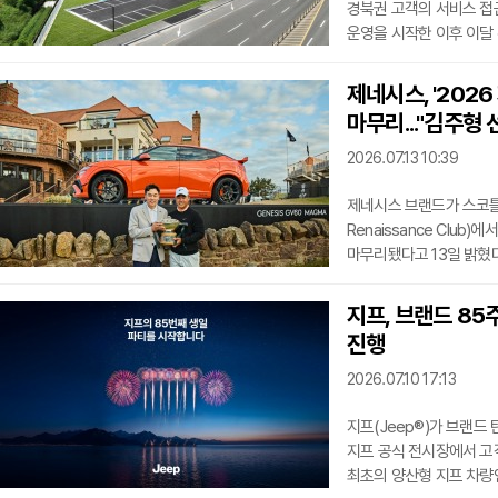
경북권 고객의 서비스 접
운영을 시작한 이후 이달
새롭게 문을 연 구미 전
경부고속도로와 인접해 구
제네시스, '202
상담부터 일반 정비와 사
마무리..."김주형
3,839.88㎡(약 1,16
리셉션과 고객 라운지, 차
2026.07.13 10:39
제네시스 브랜드가 스코틀랜드
Renaissance Clu
마무리됐다고 13일 밝혔다.
156명이 참가해 치열한 
방문했다.'2026 제네시
지프, 브랜드 85
기록한 김주형 선수가 차지
진행
GV60 마그마 모델을 받
이름을 올렸다. 지난 20
2026.07.10 17:13
지프(Jeep®)가 브랜드
지프 공식 전시장에서 고객 
최초의 양산형 지프 차량