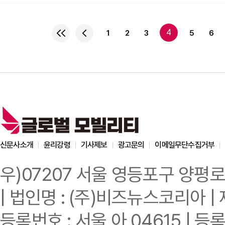
여정을 기념하기 위해 마련됐
진정성(Authenticity
철학을 고객들과 함께 되
4
1
2
3
5
6
특별한 생일 파티를 진행
차량 시승을 진행한
신문사소개
윤리강령
기사제보
광고문의
이메일무단수집거부
우)07207 서울 영등포구 양평로
| 법인명 : (주)비즈뉴스코리아 | 
등록번호 : 서울 아 04615 | 등록