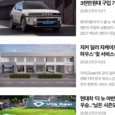
3천만원대 구입 
시장에서 독보적인 경쟁력을
전비와 1회 충전 주행 거
2026.07.14 15:17
현대자동차가 디 올 뉴 넥쏘
엔트리 트림의 상품성이 
2027 넥쏘의 엔트리 트
익스클루시브 스페셜 트림
적용했다.또한 2027 넥쏘
지커 딜러 지케이모
충돌방지 보조(교차 차량/
하우스' 및 서비
주행 보조 2 등으로 구성
통풍시트 등으로 이루어
2026.07.13 12:02
지커(Zeekr)의 공식 딜
위해 '지커 광주 하우스(Z
전국 판매 및 서비스 네트
하우스(Zeekr Gwang
철학과 럭셔리 전동화 경
현대차 '더 뉴 아반
브랜드 전문 세일즈 컨설턴
우승..."남은 시즌
등 지커만의 차별화된 고
인력과 최신 장비를 기
2026.07.13 10:58