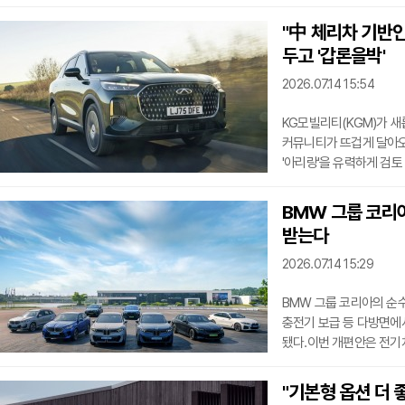
시그니처 밈인 "야호~!!
아티스트들의 폭발적인 
"中 체리차 기반인
관람객이 한데 어우러진 뜨
두고 '갑론을박'
인제스피디움 서킷에서 열린
인제스피디움은 1랩 3.90
2026.07.14 15:54
KG모빌리티(KGM)가 
커뮤니티가 뜨겁게 달아오
'아리랑'을 유력하게 검토
강조하려는 KGM의 뚝심
있다는 우려가 교차하며 
BMW 그룹 코리아
최근 자사 고객과 가망 소
받는다
선호도 설문조사를 진행했
더불어 '아리랑', 또는 두
2026.07.14 15:29
BMW 그룹 코리아의 순
충전기 보급 등 다방면에
됐다.이번 개편안은 전기
환경성, 충전 인프라 보급
종합적으로 평가해 구매 
"기본형 옵션 더 좋
BMW와 MINI의 주요 