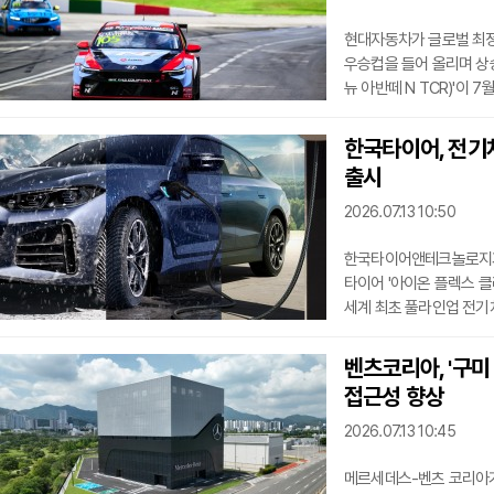
현대자동차가 글로벌 최정상
우승컵을 들어 올리며 상승
뉴 아반떼 N TCR)'이 
인테르나시오나우 서킷(Circuit
월드투어' 4라운드 우승을
한국타이어, 전기차
레알 인테르나시오나우 서
출시
좁은 코스 폭과 제한된 런
기술적 완성도와 지속적
2026.07.13 10:50
한국타이어앤테크놀로지가 7
타이어 '아이온 플렉스 클라
세계 최초 풀라인업 전기차 
유럽 시장 출시에 이어 
'3PMSF(3-Peak Mou
벤츠코리아, '구미
빗길에서도 안정적인 주행
접근성 향상
가능한 18인치부터 20인
브랜드의 주력 EV 모델에
2026.07.13 10:45
메르세데스-벤츠 코리아가