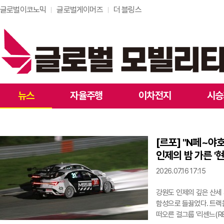
글로벌이코노믹
글로벌게이머즈
더 블링스
뉴스
자율주행
이차전지
시승
[르포] "N페~야호
인제의 밤 가른 '
2026.07.16 17:15
강원도 인제의 깊은 산세 
함성으로 들끓었다. 트랙
떠오른 걸그룹 '리센느(R