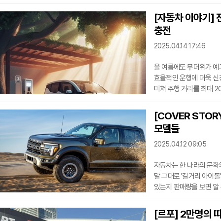
저조하다. 다만, 글로벌 
새로운 시장 트렌드를 기
[자동차 이야기]
모델은 짧은 차체와 효율
충전
제공하며 도심 속 싱글 
모델의 교과서로 불리며
2025.04.14 17:46
올 여름에도 무더위가 예고
효율적인 운행에 더욱 신경
미쳐 주행 거리를 최대 2
위험까지 초래할 수 있다.
상승의 주요 원인이 된다
[COVER STO
관리 요령을 통해 무더운
모델들
운전하며, 주행 거리 손실
알아본다.그늘 주차와
2025.04.12 09:05
자동차는 한 나라의 문화와
말 그대로 '길거리 아이돌
있는지 판매량을 보면 알 
생각해볼만 하다. 미국 -
일이 가장 쉽다. 1977
[르포] 2만명의 
4000만 대를 넘었다. 