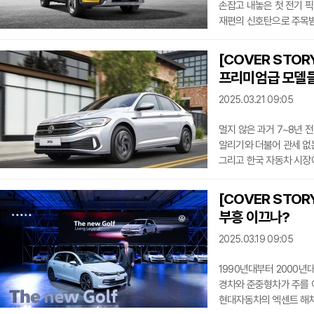
손잡고 내놓은 첫 전기 픽
재편의 신호탄으로 주목받고
리튬인산철(LFP) 배터리
KG모빌리티는 BYD와의
[COVER STOR
수 있다는 유연한 입장을 
프리미엄급 모델
친환경 픽업트럭을 앞세워
간 협력이 한국 전기차 
2025.03.21 09:05
멀지 않은 과거 7~8년 
알리기와 더불어 관세 없는
그리고 한국 자동차 시장에
원대에서 얼추 6000만
세그먼트다. 국내 중산층
[COVER STO
된 셈이다. 그리고 이들이
부흥 이끄나?
충분한 독일 3사 엔트리
마음을 사로잡고 있다
2025.03.19 09:05
1990년대부터 2000년
경차와 준중형차가 주를 
현대자동차의 엑센트 해치