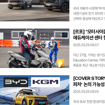
국내 자동차 시장에 ‘하이
내연기관과 전기 모터의 
선택의 중심에 떠오르고 있
빠르게 라인업을 확장 중이
르노코리아까지 가세해 시
[르포] "모터사이
하이브리드 시장을 이끌 
에듀케이션 센터 
SUV의 변신쏘렌토 하이브
효자 모델이다.
2025.03.29 08:07
지난 27일, 기자는 경기
Education Cente
목표로 최근 개소한 이곳
기관으로 등록된 곳이다.H
(550평), 실외 교육장 
[COVER STOR
기자는 센터에 도착하자마
피처’ 논의 가능성
부츠까지 무상으로 제공돼
있었다. 참가자들의 편의
2025.03.26 09:05
국내 SUV 전문 완성차업