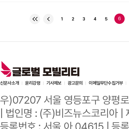
강렬한 인상을 남긴 것은
받으며 수입차 시장에서도
본격적으로 국내 시장에 진
6
1
2
3
4
5
모델이 선보였고, 해치백
전기차 시대, 사라지는 
신문사소개
윤리강령
기사제보
광고문의
이메일무단수집거부
우)07207 서울 영등포구 양평로
| 법인명 : (주)비즈뉴스코리아 | 
등록번호 : 서울 아 04615 | 등록