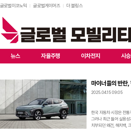
글로벌이코노믹
글로벌게이머즈
더 블링스
뉴스
자율주행
이차전지
시승
마이너들의 반란,
2025.04.15 09:05
한국 자동차 시장은 전통
그러나 최근 들어 실용성
치부되던 왜건, 해치백,