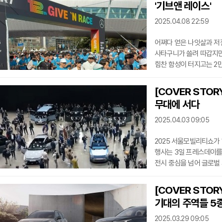
'기브앤 레이스'
때문만은 아니다. 농장에
있다. 미국인의
2025.04.08 22:59
어쩌다 얻은 나잇살과 저
사타구니가 쓸려 따갑지만, 
힘찬 함성이 터지고는 2만
대대적으로 펼쳐진 ‘메르세데스
기자도 참가했다. “기부하
[COVER STO
일이 더 기분이 좋을 수밖
무대에 서다
이 행사는 메르세데스-
12회째를
2025.04.03 09:05
2025 서울모빌리티쇼가
행사는 3일 프레스데이를
전시 중심을 넘어 글로벌
수소전기차, 전기차, PB
자체로 전동화 시대의 이
[COVER STO
현대차그룹이다. 불과 1
기대의 주역들 5
콘셉트카를 조심스레 선보
‘빠르게 성장하는 후발주
2025.03.29 09:05