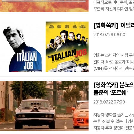
대표적으로 미니쿠퍼, 골프, 루비콘 등이다. 이처럼
꾸준히 자신의 디자인 철학
주 [영화쏙카]는 지난 1
주인공의 차 ‘포르쉐 911 터보’ 코드명 9
[영화쏙카] '이탈
터보’ 영화 <나쁜 녀석들>은 미국 마이애미 마약 수사반 경찰의 이야기를 담고 있다. 영화
2018.07.29 06:00
속 경찰로 등장한 주인공
영화는 소비자의 차량 구
일이다. 바로 동료가 ‘미니(MINI)’를 선
(MINI)’를 선택하게 
= MINI 공식 영화<이탈리안 잡>은 한국말로 번역할 경우 ‘이탈리아에서 한탕’ 정도로
보인다. 이는 범죄자들이
[영화쏙카] 분노의 
‘하이스트 무비(heist movie)’라고도 한다. 영
불운의 '포르쉐'
원작과 2003년 리메이크 
2018.07.22 07:00
자동차 영화를 즐기는 사람이라면
는 평소 볼 수 없는 다양
자동차 추격 장면이 일품인 영화다.