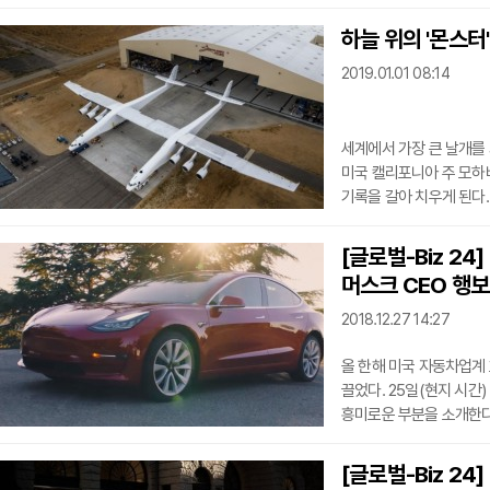
2019년에 더욱 가속화될 것이라고 전
보여준 가장 큰 특징은, 
하늘 위의 '몬스터'
스포츠형 다목적 차량 'S
2019.01.01 08:14
소비자들이 SUV와 픽업
모델들로 집중되는 것으로
세계에서 가장 큰 날개를 
미국 캘리포니아 주 모하
기록을 갈아 치우게 된다.
허큘리스’를 개발한 이후
사이즈의 척도가 되는 것
[글로벌-Biz 24
간주된다. 이하에서는 이
머스크 CEO 행보 
2018.12.27 14:27
올 한해 미국 자동차업계 
끌었다. 25일(현지 시간) 비즈니스 인사이더가 발표한 자동차 업계 스토리 톱13 중
흥미로운 부분을 소개한다. 테슬라의 일론 머스크 CEO 때문만은 아니었지만 2
한해는 미국 자동차 업계
발언으로 세간의 관심을 
[글로벌-Biz 24
자금을 모았다는 주장을 