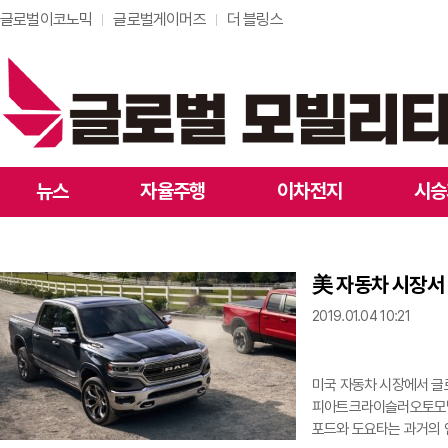
글로벌이코노믹
글로벌게이머즈
더 블링스
뉴스
자율주행
이차전지
시승
美 자동차 시장서 
2019.01.04 10:21
미국 자동차 시장에서 글
피아트크라이슬러오토모빌스
포드와 도요타는 과거의 