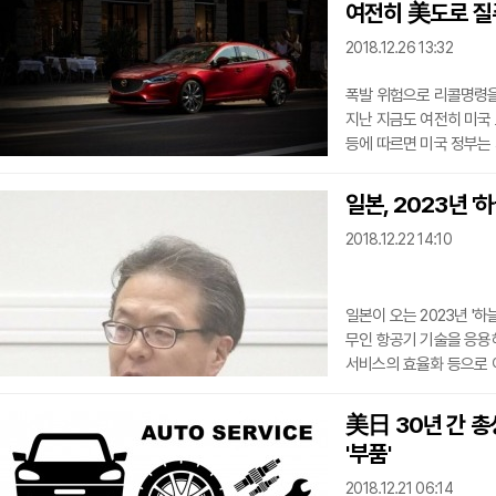
여전히 美도로 질
취소하는 돌발행동으로 사
마리화나를 흡연하는 장
2018.12.26 13:32
폭발 위험으로 리콜명령을 
지난 지금도 여전히 미국 
등에 따르면 미국 정부는
팽창기)에 대한 리콜을 명
교체되지 않았다.미국 고
일본, 2023년 
회사의 올해 리콜 회수율이
2018.12.22 14:10
1670만대의 인플레이터
인플레이터 폭발 위험을
일본이 오는 2023년 '하늘을 나는 자
무인 항공기 기술을 응용
서비스의 효율화 등으로 이
후지TV와 야후재팬 등의 보도
자동차 로드맵을 발표하는 
美日 30년 간 
실증시험을 하고 2023년에 
'부품'
국토교통성은 이날 개발 
정리했다. 로드맵에 따르면
2018.12.21 06:14