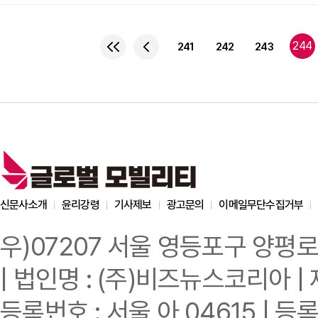
질주>가 개봉했을 때 미
예상한 사람도 거의 없었다
사람은 단 한명도 없었다. 이번 주 [영화쏙카]에서는 영화 <분노의 질주 Fast and furious
244
241
242
243
가 유작이 된 배우 ‘폴 
신문사소개
윤리강령
기사제보
광고문의
이메일무단수집거부
우)07207 서울 영등포구 양평로
| 법인명 : (주)비즈뉴스코리아 | 
등록번호 : 서울 아 04615 | 등록