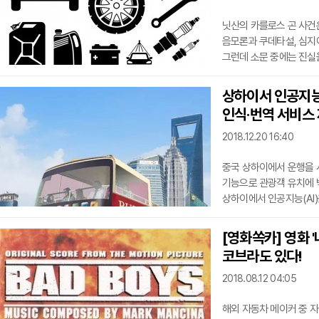
닛산의 카를로스 곤 사건
음모론과 쿠데타설, 심지어
그런데 소문 중에는 진실
과장된 이야기도 난무해 판
사실은 개별적인 사건은 
상하이서 인공지능
국가산업으로 '닛산 vs 
인식·번역 서비스
넘어 '전 세계 자동차 전
미국과 일본, 그리고
2018.12.20 16:40
중국 상하이에서 운행을 
기능으로 관광객 유치에 박
상하이에서 인공지능(AI)
검색 업체인 바이두(Bai
시티투어버스는 관광객 맞춤형 콘텐츠로
[영화쏙카] 영화 '
인공지능이 관광객의 얼굴
코브라도 있다!
하나는 차량의 무선 번역
다양한 콘텐츠를 더욱 편
2018.08.12 04:05
해외 자동차 메이커 중 