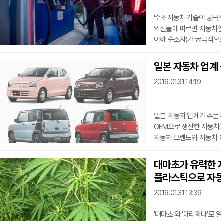
'수소자동차 기술이 궁극적
외신들에 따르면 자동차업계는 연
이하 수소차)가 궁극적으
회계·재무·자문 그룹 KP
대상으로 한 조사에서 응답
일본 자동차 업계
전기자동차보다도 장기적인
2019.01.31 14:19
이들은 수소차의 장점으로 수
세계에서 수소차 보급과 
일본 자동차 업계가 주문자
OEM으로 생산한 자동차
자동차 브랜드와 자동차 
자동차 매체 '자동차뉴스' 보도에 따
자동차를 생산해 판매했으
대마초가 유력한 
OEM 방식으로 차량을 생산하고 있
플라스틱으로 자
이름과 차명을 달고 팔리는 자동차들이 늘어나고 있다. 예는 수도 없다. 마즈다 
'캐롤'과 스즈
2019.01.31 13:39
'대마초'와 '마리화나'로