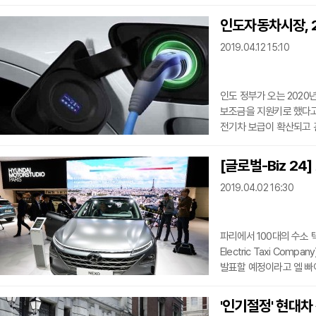
유럽에서의 배터리 셀 생
야심찬 계획에 장애 요인
인도자동차시장, 
소용되기 때문이다. 중국은
2019.04.12 15:10
한국은 15%로 3위를 차
CATL 등 거대 아시아 
인도 정부가 오는 2020
보조금을 지원키로 했다고 
전기차 보급이 확산되고 
2륜차, 3륜차를 망라한 
리튬이온 배터리를 탑재한
[글로벌-Biz 2
보급을 촉진하겠다는 정책
2019.04.02 16:30
100만대, 삼륜차 50만대
예상하고 있다. 삼륜
파리에서 100대의 수소 
Electric Taxi C
발표할 예정이라고 엘 빠이
사라고사 지역의 수소 재
협의하고 있으며 파리지앵
'인기절정' 현대차
측은 수소차에 미래가 있