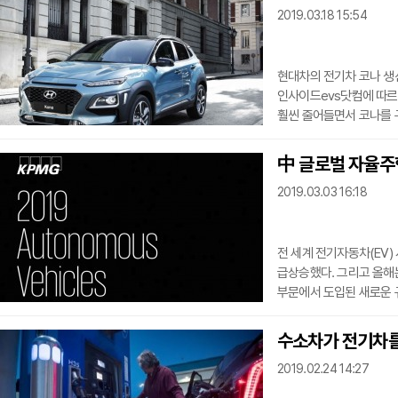
2019.03.18 15:54
차를 채택할 의향을 보이
타당성 조사를 의뢰
현대차의 전기차 코나 생산
인사이드evs닷컴에 따르
훨씬 줄어들면서 코나를 
가격인상을 고려하고 있는
번째로 인기를 모으고 있
中 글로벌 자율주
늘렸으며 11월과 12월에
2019.03.03 16:18
생산대수가 대폭 감소해 1
두달간 생산대수가 지난
전 세계 전기자동차(EV) 
급상승했다. 그리고 올해
부문에서 도입된 새로운 
정부의 적극적인 지원이 EV 시장의 
중요한 자율주행 자동차 
수소차가 전기차
매체 중신사(中新社)가 전했다. 회계와 컨설팅을 주력으로 하는 다
2019.02.24 14:27
매년 발표하고 있는 연도
상황과 개방 자세