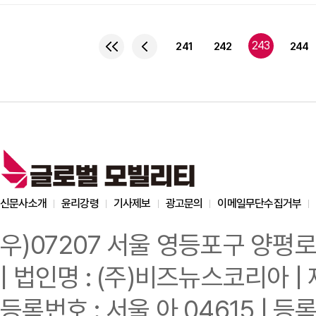
선보이며 주목을 받았다. 메르세데스-벤츠, BMW, 아우디 등은 이번 CES 2019에서 공개한
차량을 전면에 내세워 전기
‘EQC’와 ‘Vision U
243
241
242
244
사용하는 것일 뿐 기존의 
2020
신문사소개
윤리강령
기사제보
광고문의
이메일무단수집거부
우)07207 서울 영등포구 양평로
| 법인명 : (주)비즈뉴스코리아 | 
등록번호 : 서울 아 04615 | 등록