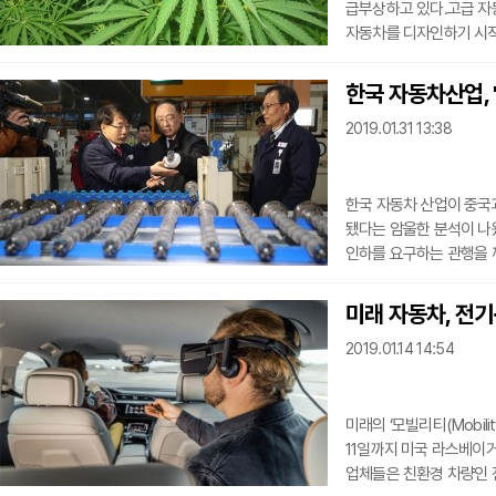
급부상하고 있다.고급 자
자동차를 디자인하기 시작
아니라 건축용 소재로도 활용
통과시키면서 삼 재배를 허
한국 자동차산업, 
농업법에 서명하면서 미국
2019.01.31 13:38
규제약물법 적용 대상에서
카나비디올(CBD: cannabi
한국 자동차 산업이 중국과 멕
됐다는 암울한 분석이 나
인하를 요구하는 관행을 
협력이익공유제를 적극 검
찍은 후 하락세 일본 경제 
미래 자동차, 전
자동차산업 세계 순위에서 더 밀려(
2019.01.14 14:54
ranking)’라는 제목
자동차 생산이 주요
미래의 ‘모빌리티(Mobility
11일까지 미국 라스베이거
업체들은 친환경 차량인 