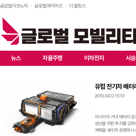
글로벌이코노믹
글로벌게이머즈
더 블링스
뉴스
자율주행
이차전지
시승
유럽 전기차 배터
2019.04.12 15:10
아시아의 거대 배터리 업
생산을 위한 투자를 강화
계획을 세우며 경쟁에 나