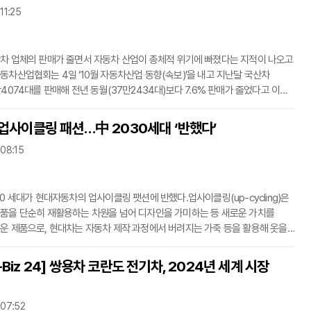
 11:25
2.4 하이브리드, 3.0 LPi 등으로 선보인다. 이들 모델은 탑승자뿐만이 아니라 보행자
차 업체의 판매가 줄면서 자동차 산업이 총체적 위기에 빠졌다는 지적이 나오고
동차산업협회는 4일 ‘10월 자동차산업 동향(속보)’을 내고 지난달 국산차
만4074대를 판매해 전년 동월(37만2434대)보다 7.6% 판매가 줄었다고 이날
 전월 하락 폭(2.2%)보다 3배 이상 급증한 것으로, 현대자동차를 제외한 6사가
지속기 때문이다. 같은 기간 국내 판매는 1.2%(%(14만68대→13만5369대)
 업사이클링 패션…中 2030세대 ‘반했다’
반면, 수출은 10.2%(23만2366대→20만8714대) 크게 줄었다. 기아차는
 08:15
 수출에서 희비가 갈리면서 지난달 판매가 주저 앉았다. 기차아는 지난달
대를 팔아 전년 동월(13만
30 세대가 현대자동차의 업사이클링 팻션에 반했다.업사이클링(up-cycling)은
품을 단순히 재활용하는 차원을 넘어 디자인을 가미하는 등 새로운 가치를
운 제품으로, 현대차는 자동차 제작 과정에서 버려지는 가죽 등을 활용해 옷을
대차는 브랜드 체험공간 현대모터스튜디오 베이징에서 패션 콜렉션 ‘리스타일
개최하고, 폐기되는 가죽시트를 업사이클링한 의상 7벌을 최근 선보였다고 4일
Biz 24] 쌍용차 코란도 전기차, 2024년 세계 시장
첫번째 ‘리스타일’을 개최해 패션과 자동차업계에 큰 반향을 일으켰다. 이번 ‘리스타일 베
 07:52