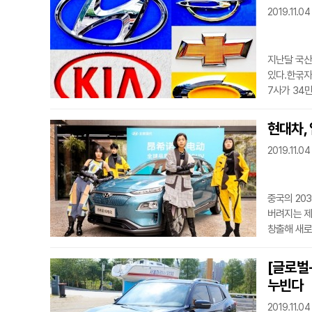
2019.11.04
지난달 국산
있다.한굮자
7사가 34
밝혔다.이는
모두 약세를 
현대차,
소폭 감소한 
2019.11.04
국내 판매와
11만9442
중국의 20
버려지는 제
창출해 새로
만들었다.현
베이징’을 
[글로벌-
밝혔다. 현대차는 9월d도 미국 뉴욕에서 친환경 패션브랜드 ‘제로+마리아 코르네호’와 함께
누빈다
2019.11.04