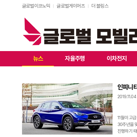
글로벌이코노믹
글로벌게이머즈
더 블링스
뉴스
자율주행
이차전지
인피니티
2019.11.04
11월이 고
30주년을 
진행하기 때문이다. 인피니티 코리아(대표 강승원