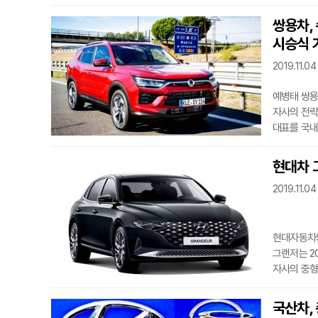
고객에게 감
밝혔다. 행사 대상은 다목적 차량이 Q30을 비롯한 인피니티 대표 모델이다. 국산차 보유
쌍용차,
고객이 이달
시승식 
구매 혜택이
있다. 고객이
2019.11.04
예병태 쌍용
자사의 전략
대표를 국내
대표이사는 
가졌다. 쌍용차는 지난달 29일부터 4일간 스페인 마드리드에서 유럽지역 주요 언론을
현대차 
초청해 코란도
2019.11.04
스페인, 이
현대자동차의
그랜저는 20
자사의 중형 세단
출시 예정인
그랜저는 2
국산차,
상품성을 개선하고, 혁