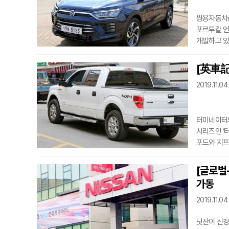
쌍용자동차(
포르투칼 언
개발하고 있다고 3일(현지
세계 주요 
출시에 대한 세부 사항을 
[英車記
특화된 새로
2019.11.04
있다고 플라넷카즈는 보도했다.
2024년 
터미네이터의
시리즈인 ‘터미
포드와 지프
4일 영화계
제작했다. 팀 밀러 감독이 메가폰을 잡은 다크 페이트는 1984년 1편에서부터 호흡을 맞춘
[글로벌
아놀드 슈왈제
가동
2019.11.04
닛산이 신경영체제로 명예