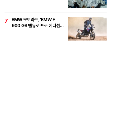
정면돌파"
BMW 모토라드, 'BMW F
7
900 GS 엔듀로 프로 에디션'
6대 한정 출시