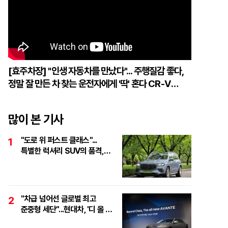
[효주차장] "인생 자동차를 만났다"... 주행질감 좋다,
정말 잘 만든 차 찾는 운전자에게 '딱' 혼다 CR-V
하이브리드
많이 본 기사
"도로 위 퍼스트 클래스"...
1
특별한 럭셔리 SUV의 품격,
'마이바흐 GLS 600
마누팍투어'
"차급 넘어선 글로벌 최고
2
준중형 세단"...현대차, '디 올 뉴
아반떼 테크 데이' 개최