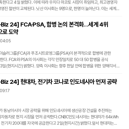
다. 이에 따라 우치다 마코토 사장이 취임하고, 최고경영자
 경영진 절반이 교체된다. 닛산 이사회는 9명으로, 한명이 늘어난다. 이는 세계
차 판매의 부진에 따른 경영악화를 극복하기 위한 초강수라는 게 업계
, 닛산과 인피니티는 올해 1∼9월 한국에서 3675대를 판매해 전년 동기
Biz 24] FCA·PSA, 합병 논의 본격화…세계 4위
보다 32% 판매가 급감했다.같은 기간 수입차 판매는 15.2% 역성장했다.
로 도약
 04:05
슬러그룹(FCA)과 푸조시트로엥그룹(PSA)이 본격적으로 합병에 관한
로 50 대 50 합병을 공식
혔다. 양측 이사회는 향후 한달 안에 합병을 위한 양해각서를
억 유로(221조2000억 원)의 매출과 연간
매로 세계 4위의 자동차 업체로 부상한하게 된다. 각사의 주주는 합병된
Biz 24] 현대차, 전기차 코나로 인도네시아 먼저 공략
50%를 소유하게 되며, 합병 이사회는 11명(FCA 5명, PSA 5명)으로
 09:17
경영자는 합병 이후 5년간 카를로스 타바레스가 맡는다. 한편, FCA는 올해
국에서 7094대를
 동남아시아 시장 공략을 위해 인도네시아에 생산공장 건설을 추진하는
기자동차로 현지 시장을 먼저 공략한다.CNBC인도네시아는 현대차가 64㎾h
 전기차 200대를 자국에 공급한다고 2일(현지시간) 밝혔다.앞서 현대차는