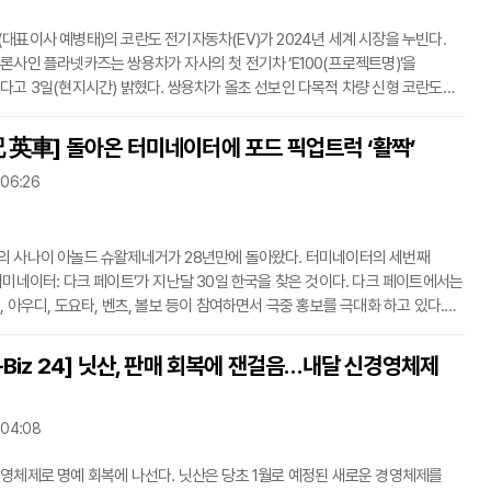
대표이사 예병태)의 코란도 전기자동차(EV)가 2024년 세계 시장을 누빈다.
론사인 플라넷카즈는 쌍용차가 자사의 첫 전기차 ‘E100(프로젝트명)’을
시간) 밝혔다. 쌍용차가 올초 선보인 다목적 차량 신형 코란도는
시장에 안착했으며, 쌍용차는 이 같은 성공을 기반으로 코란도의 순수전기차
마무리했다. 이번 프로젝트를 구체화하기 위해 쌍용차는 차량에
 英車] 돌아온 터미네이터에 포드 픽업트럭 ‘활짝’
운 아키텍처를 구성하고, 새로운 전기 모델에 사용될 플랫폼에서 작업하고
 06:26
 다만, 플라넷카즈는 쌍용차의 새로운 전기차 플랫폼이
선보일
 사나이 아놀드 슈왈제네거가 28년만에 돌아왔다. 터미네이터의 세번째
네이터: 다크 페이트’가 지난달 30일 한국을 찾은 것이다. 다크 페이트에서는
, 아우디, 도요타, 벤츠, 볼보 등이 참여하면서 극중 홍보를 극대화 하고 있다.
에 따르면 이번 다크 페이트는 전작 2편의 연출을 맡은 제임스 카메룬 감독이
-Biz 24] 닛산, 판매 회복에 잰걸음…내달 신경영체제
네거(71, 터미네이터 역), 린다 헤밀턴(62, 사라 코너) 등이 열연했다. 극은
미래 기계 인간과 기계 인간, 인간과의 싸움이다. 1993년 8월 말. 기계 인
 04:08
 회복에 나선다. 닛산은 당초 1월로 예정된 새로운 경영체제를