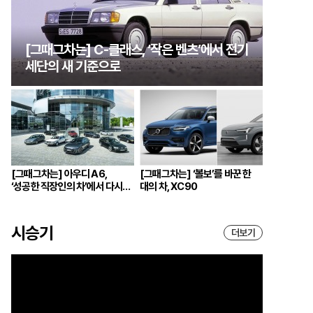
[그때그차는] C-클래스, ‘작은 벤츠’에서 전기
세단의 새 기준으로
[그때그차는] 아우디 A6,
[그때그차는] ‘볼보’를 바꾼 한
‘성공한 직장인의 차’에서 다시
대의 차, XC90
브랜드의 중심으로
시승기
더보기