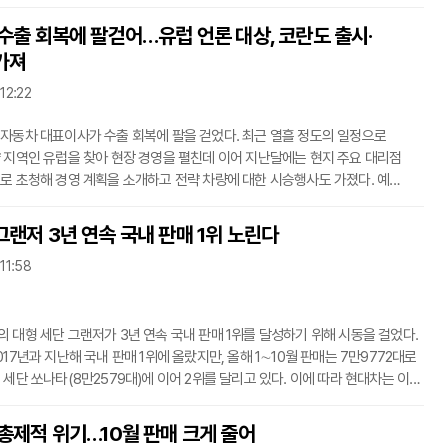
사의 마음을 전하기 위해 ‘특별 판촉활동’을 이달 한달간 실시한다고 4일
 수출 회복에 팔걷어…유럽 언론 대상, 코란도 출시·
 인피니티 금융 프로그램으로 Q30(에센셜)을 구매할 경우 최대 800만원의
가져
나, 혹은 무이자 60개월(선수금 50%) 혜택, 500만원 상당의 주유비를 받을 수
 8
 12:22
자동차 대표이사가 수출 회복에 팔을 걷었다. 최근 열흘 정도의 일정으로
 지역인 유럽을 찾아 현장 경영을 펼친데 이어 지난달에는 현지 주요 대리점
로 초청해 경영 계획을 소개하고 전략 차량에 대한 시승행사도 가졌다. 예
이번에는 코란도 가솔린 모델을 유럽에 론칭하고 대규모 미디어 시승회를
그랜저 3년 연속 국내 판매 1위 노린다
 출시 행사와 미디어 시승행사를 각각 개최했다고 4일 밝혔다. 이번 행사에는
 11:58
탈리아, 영국, 프랑스, 벨기에, 슬로베니아 등 유럽 22개국에서 90여명의
기자들이 참석했다. 참
 대형 세단 그랜저가 3년 연속 국내 판매 1위를 달성하기 위해 시동을 걸었다.
17년과 지난해 국내 판매 1위에 올랐지만, 올해 1∼10월 판매는 7만9772대로
 쏘나타(8만2579대)에 이어 2위를 달리고 있다. 이에 따라 현대차는 이달
 신형 그랜저의 사전 구매계약을 전국 영업점에서 시작한다고 4일 밝혔다. 신형
016년 11월 출시 이후 3년 만에 선보이는 6세대 그랜저의 부분변경 모델로
 총제적 위기…10월 판매 크게 줄어
신적인 디자인이 적용됐다. 신형 그랜저는 2.5 가솔린, 3.3 가솔린,