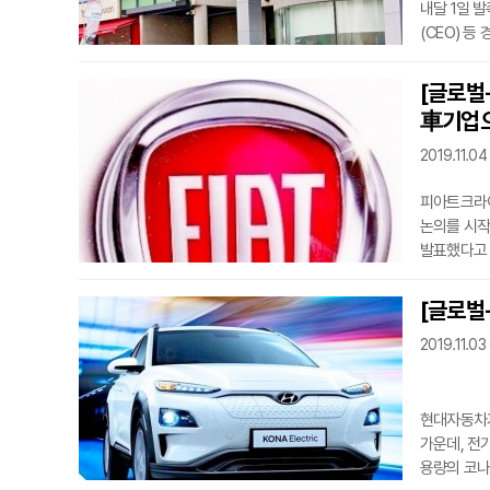
내달 1일 발족한다고 4일 밝혔
(CEO) 등
시장에서 신
분석이다.한편
[글로벌-
(5402대)
車기업으
2019.11.04
피아트크라이
논의를 시작한다. FCA와 PSA의 이사회는 각각 만장일치
발표했다고 3일(현지시간) 밝
체결한다는 계획이다. 양사가 합병할 경우 1700
870만대의 판
[글로벌-
그룹의 지분 
2019.11.03
구성된다. 최고
1∼9월 한
현대자동차가
가운데, 전
용량의 코나