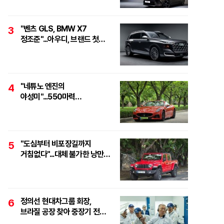
"벤츠 GLS, BMW X7
3
정조준"...아우디, 브랜드 첫
풀사이즈 SUV 'Q9' 최초 공개
"네튜노 엔진의
4
야성미"...550마력
하이퍼포먼스 오픈톱 스포츠카,
'마세라티 그란카브리오
트로페오'
"도심부터 비포장길까지
5
거침없다"...대체 불가한 낭만
픽업, '지프 글래디에이터
루비콘'
정의선 현대차그룹 회장,
6
브라질 공장 찾아 중장기 전략
점검..."친환경·수소로