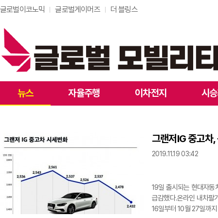
글로벌이코노믹
글로벌게이머즈
더 블링스
뉴스
자율주행
이차전지
시승
그랜저IG 중고차
2019.11.19 03:42
19일 출시되는 현대자동
급감했다.온라인 내차팔기
16일부터 10월 27일까지 25