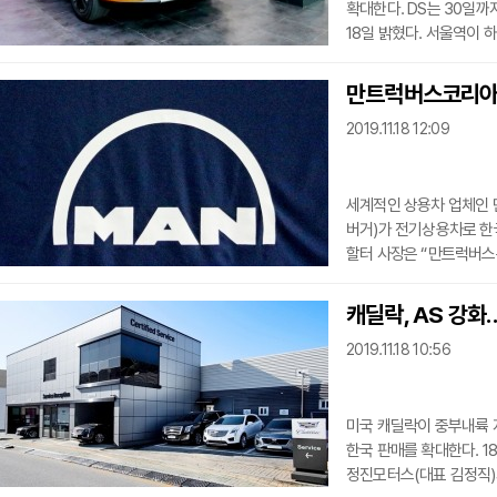
확대한다. DS는 30일까지 서울역 기차역에서 DS 7 크로스백 팝업스토어를 운영한다고
18일 밝혔다. 서울역이 하루 평균 유동 인구가 9만명 이상이라 홍보 효고가 크기 때문이다.
이에 따라 고객은 서울역 2층 매표소 앞에 설치된 팝업스토어에서 PSA의 노하우가 집약된
DS 7 크로스백을 체험할 수 있다. 행사 기간 고객은 프랑스 대표 음
만트럭버스코리아,
크로스백만을 위해 개발한
2019.11.18 12:09
세계적인 상용차 업체인
버거)가 전기상용차로 한국 시장을 선점한다. 만트
할터 사장은 “만트럭버스
시장에서 판매가 지속적으로 상승하고
용인 에버랜드 스피드웨이
캐딜락, AS 강화
이다. 할터 사장은 “만트럭버스는 전기상용차 시장에서 업계를 선도하고 있으며, 다양한
2019.11.18 10:56
차급에 전기차 시스템을 
판
미국 캐딜락이 중부내륙 
한국 판매를 확대한다. 18일 캐딜락에 따르면 원주서비스센터는 캐딜락 공식 딜러 (주)
정진모터스(대표 김정직)가 운영한다. 원주서비스센터는 