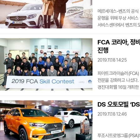
메르세데스-벤츠의 공식 
운행을 위해 무상 서비스 캠페인을 21
서비스센터에서 벤츠의 모둔
배터리 등 겨울철 안전 
펼친다고 18일 밝혔다. 고객은 행사 기간 겨울철 주요 교환 부품인 브레이크 액, 배터리,
FCA 코리아, 정
와이퍼 블레이드, 부동액,
진행
더클래스 효성은 행사 기
혜택을 제공하고, 메르세
2019.11.18 14:25
피아트크라이슬러(FCA)
전문을 강화하고 나섰다. 경기도 평택에 있는 자사의 트레이닝 센터에서 ‘서비스 기능
경진대회’를 16일 개최한 것이다. 18일 FCA 코리아에 따르면 올해 1
지역별로 진행된 예선을 통과한 
부품 관리 부문, 정비 기
DS 오토모빌 ‘D
FCA 모든 차량에 대해 
2019.11.18 12:46
푸조시트로엥그룹(PSA)