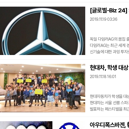
이미지가 발표된 10월 4째
급락해 2400만원 초반까지 떨어졌다. 그랜저IG의 중고차 경
[글로벌-Biz 2
주에 95대 출품에 그쳤지만,
2019.11.19 03:36
관계자는 “신형 그랜저가
급락했다”고 설명했다.
독일 다임러AG의 몸집 줄이기가 속도를 
다임러AG는 최근 세계 경영
신기술에 대한 과잉 투자로 재정이 악화됐
영업이익률이 4~6% 수준에
다임러AG는 2022년 말
현대차, 학생 대상
2019.11.18 16:01
현대자동차가 학생을 대상
현대차는 서울 선릉 스파
발표하는 페스티벌을 최근 개최했다고 18일
5개월간 구체화한 아이디
다양한 사회문제 해결을 위한 도모한다. 대학생 참
아우디폭스바겐, 
크리에이터’는 시니어를 