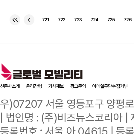
구매부터 AS까지 일괄 
수리가 가능한 3개의 최
고객 휴게실과 대기실이 있다. 원주서비스센터는 영동고속국도, 광주
721
722
723
724
725
726
중부고속국도 등과 근접 거
캐딜락 관계자는
신문사소개
윤리강령
기사제보
광고문의
이메일무단수집거부
우)07207 서울 영등포구 양평로
| 법인명 : (주)비즈뉴스코리아 | 
등록번호 : 서울 아 04615 | 등록