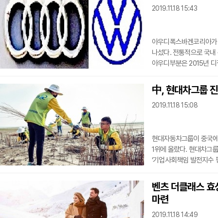
2019.11.18 15:43
‘안전하길 빔’ 기술, 환
가치를 각각 제
아우디폭스바겐코리아가 한
나섰다. 전통적으로 국내
아우디부분은 2015년 
각각 신차를 투입했으며, 소기의 성과를 거
아우토반VAG(사장 임용
中, 현대차그룹 
위해 청주서비스(AS)센터를 새로 
2019.11.18 15:08
청주전시장을 확장 이전했
장소에서 받을 수 있게 됐
현대자동차그룹이 중국에서
1위에 올랐다. 현대차그룹은 현지 가장 권위 있는 지수인 중국사회과학원 CSR연구센터의
‘기업사회책임 발전지수 평
밝혔다. 중국사회과학원 CSR연구센터는 매년 기업의 매출, 브랜드, 영향력 등을 고려해
자국에서 300개 기업(공기
벤츠 더클래스 효
기업의 사회공헌활동과 고용
마련
등을 평가한다. 현대차그룹은 전체 기업 순위에서도 지난해보다 한단계 상승한 4위를
기록했다.
2019.11.18 14:49