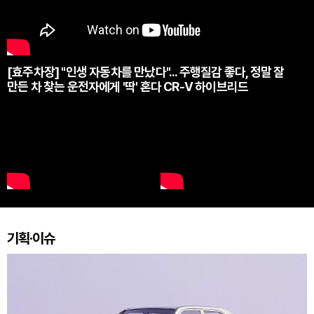
[효주차장] "인생 자동차를 만났다"... 주행질감 좋다, 정말 잘
만든 차 찾는 운전자에게 '딱' 혼다 CR-V 하이브리드
기획·이슈