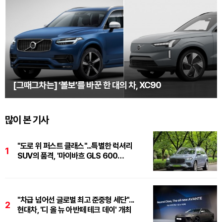
[그때그차는] ‘볼보’를 바꾼 한 대의 차, XC90
많이 본 기사
"도로 위 퍼스트 클래스"...특별한 럭셔리
1
SUV의 품격, '마이바흐 GLS 600
마누팍투어'
"차급 넘어선 글로벌 최고 준중형 세단"...
2
현대차, '디 올 뉴 아반떼 테크 데이' 개최