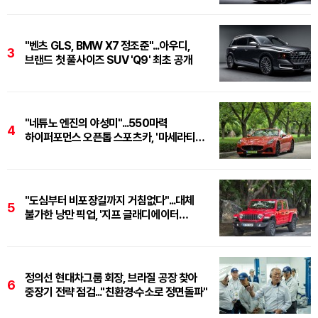
"벤츠 GLS, BMW X7 정조준"...아우디,
3
브랜드 첫 풀사이즈 SUV 'Q9' 최초 공개
"네튜노 엔진의 야성미"...550마력
4
하이퍼포먼스 오픈톱 스포츠카, '마세라티
그란카브리오 트로페오'
"도심부터 비포장길까지 거침없다"...대체
5
불가한 낭만 픽업, '지프 글래디에이터
루비콘'
정의선 현대차그룹 회장, 브라질 공장 찾아
6
중장기 전략 점검..."친환경·수소로 정면돌파"