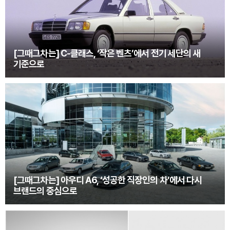
[그때그차는] C-클래스, ‘작은 벤츠’에서 전기 세단의 새
기준으로
[그때그차는] 아우디 A6, ‘성공한 직장인의 차’에서 다시
브랜드의 중심으로