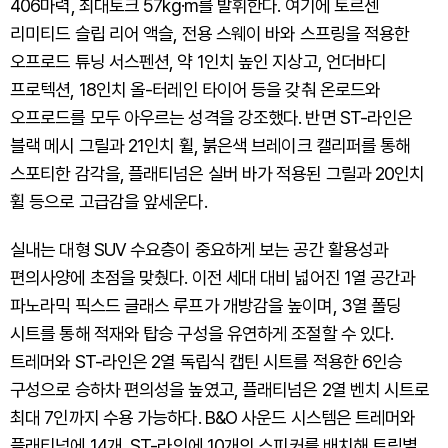
406마력, 최대토크 57kg·m를 발휘한다. 여기에 토르센
리미티드 슬립 리어 액슬, 전용 스웨이 바와 스프링을 적용한
오프로드 튜닝 서스펜션, 약 1인치 높인 지상고, 언더바디
프로텍션, 18인치 올-터레인 타이어 등을 갖춰 온로드와
오프로드를 모두 아우르는 성격을 강조했다. 반면 ST-라인은
블랙 메시 그릴과 21인치 휠, 붉은색 브레이크 캘리퍼를 통해
스포티한 감각을, 플래티넘은 실버 바가 적용된 그릴과 20인치
휠 등으로 고급감을 앞세운다.
실내는 대형 SUV 수요층이 중요하게 보는 공간 활용성과
편의사양에 초점을 맞췄다. 이전 세대 대비 넓어진 1열 공간과
파노라믹 픽스드 글래스 루프가 개방감을 높이며, 3열 폴딩
시트를 통해 적재와 탑승 구성을 유연하게 조절할 수 있다.
트레머와 ST-라인은 2열 독립식 캡틴 시트를 적용한 6인승
구성으로 승하차 편의성을 높였고, 플래티넘은 2열 벤치 시트로
최대 7인까지 수용 가능하다. B&O 사운드 시스템은 트레머와
플래티넘에 14개, ST-라인에 10개의 스피커를 배치해 트림별