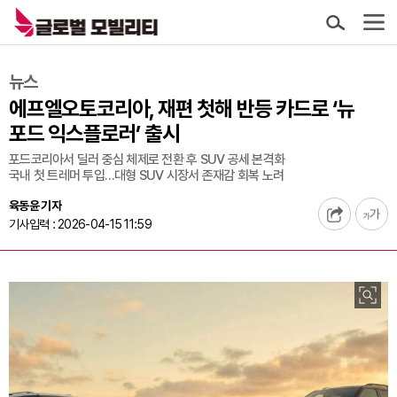
뉴스
에프엘오토코리아, 재편 첫해 반등 카드로 ‘뉴
포드 익스플로러’ 출시
포드코리아서 딜러 중심 체제로 전환 후 SUV 공세 본격화
국내 첫 트레머 투입…대형 SUV 시장서 존재감 회복 노려
육동윤 기자
기사입력 : 2026-04-15 11:59