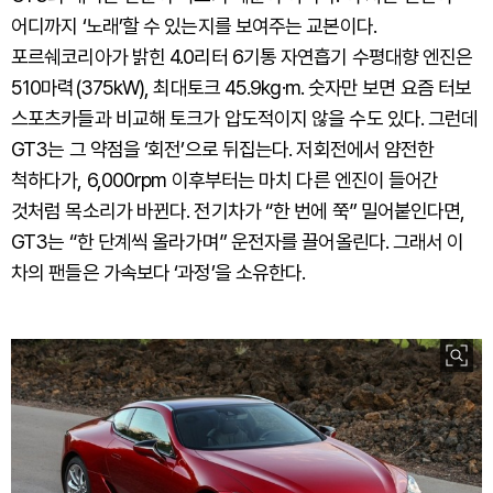
어디까지 ‘노래’할 수 있는지를 보여주는 교본이다.
포르쉐코리아가 밝힌 4.0리터 6기통 자연흡기 수평대향 엔진은
510마력(375kW), 최대토크 45.9kg·m. 숫자만 보면 요즘 터보
스포츠카들과 비교해 토크가 압도적이지 않을 수도 있다. 그런데
GT3는 그 약점을 ‘회전’으로 뒤집는다. 저회전에서 얌전한
척하다가, 6,000rpm 이후부터는 마치 다른 엔진이 들어간
것처럼 목소리가 바뀐다. 전기차가 “한 번에 쭉” 밀어붙인다면,
GT3는 “한 단계씩 올라가며” 운전자를 끌어올린다. 그래서 이
차의 팬들은 가속보다 ‘과정’을 소유한다.