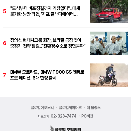
"도심부터 비포장길까지 거침없다"...대체
5
불가한 낭만 픽업, '지프 글래디에이터
루비콘'
정의선 현대차그룹 회장, 브라질 공장 찾아
6
중장기 전략 점검..."친환경·수소로 정면돌파"
BMW 모토라드, 'BMW F 900 GS 엔듀로
7
프로 에디션' 6대 한정 출시
글로벌이코노믹
글로벌게이머즈
더 블링스
02-323-7474
PC버전
대표전화