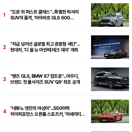
"도로 위 퍼스트 클래스"...특별한 럭셔리
1
SUV의 품격, '마이바흐 GLS 600
마누팍투어'
"차급 넘어선 글로벌 최고 준중형 세단"...
2
현대차, '디 올 뉴 아반떼 테크 데이' 개최
"벤츠 GLS, BMW X7 정조준"...아우디,
3
브랜드 첫 풀사이즈 SUV 'Q9' 최초 공개
"네튜노 엔진의 야성미"...550마력
4
하이퍼포먼스 오픈톱 스포츠카, '마세라티
그란카브리오 트로페오'