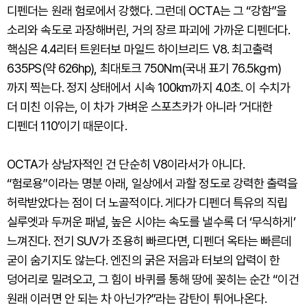
디펜더는 원래 험로에서 강했다. 그런데 OCTA는 그 “강함”을
소리와 속도로 과장해버린, 거의 장르 파괴에 가까운 디펜더다.
핵심은 4.4리터 트윈터보 마일드 하이브리드 V8. 최고출력
635PS(약 626hp), 최대토크 750Nm(국내 표기 76.5kg·m)
까지 찍는다. 정지 상태에서 시속 100km까지 4.0초. 이 수치가
더 미친 이유는, 이 차가 가벼운 스포츠카가 아니라 ‘거대한
디펜더 110’이기 때문이다.
OCTA가 상남자적인 건 단순히 V8이라서가 아니다.
“험로용”이라는 명분 아래, 일상에서 과할 정도로 강력한 출력을
허락받았다는 점이 더 노골적이다. 게다가 디펜더 특유의 직립
실루엣과 두꺼운 패널, 높은 시야는 속도를 낼수록 더 ‘무식하게’
느껴진다. 전기 SUV가 조용히 빠르다면, 디펜더 옥타는 빠른데
굳이 숨기지도 않는다. 엔진의 굵은 저음과 터보의 압력이 한
덩어리로 밀려오고, 그 힘이 바퀴를 통해 땅에 꽂히는 순간 “이건
원래 이러면 안 되는 차 아닌가?”라는 감탄이 튀어나온다.