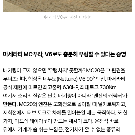
마세라티 MC푸라 사진=마세라티
마세라티 MC푸라, V6로도 충분히 우렁찰 수 있다는 증명
배기량이 크지 않으면 ‘우렁차지’ 못할까? MC20은 그 편견을
무너뜨린다. 핵심은 네투노(Nettuno) V6 90° 엔진. 마세라티
공식 제원에 따르면 최고출력 630HP, 최대토크 730Nm.
여기서 소리의 질감은 단순 배기량이 아니라 ‘엔진의 캐릭터’가
만든다. MC20의 엔진은 고회전으로 몰아칠 때 날카로워지고,
저회전에서 터보 토크로 차체를 밀어붙일 때는 묵직하다. 또 한
가지, 미드십 레이아웃이 만드는 체감이 크다. 운전석 바로
뒤에서 기계가 숨 쉬는 느낌은, 전기차가 줄 수 없는 종류의