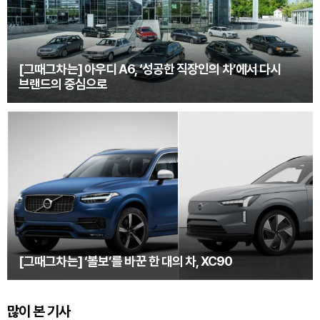
[그때그차는] 아우디 A6, ‘성공한 직장인의 차’에서 다시
브랜드의 중심으로
[그때그차는] ‘볼보’를 바꾼 한 대의 차, XC90
많이 본 기사