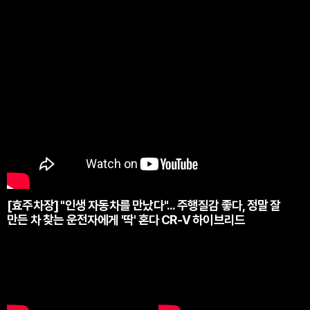
[효주차장] "인생 자동차를 만났다"... 주행질감 좋다, 정말 잘
만든 차 찾는 운전자에게 '딱' 혼다 CR-V 하이브리드