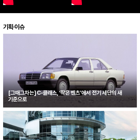
기획·이슈
[그때그차는] C-클래스, ‘작은 벤츠’에서 전기 세단의 새
기준으로