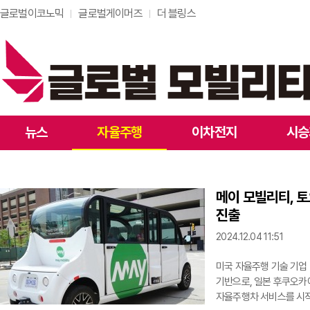
글로벌이코노믹
글로벌게이머즈
더 블링스
뉴스
자율주행
이차전지
시승
메이 모빌리티, 
진출
2024.12.04 11:51
미국 자율주행 기술 기업 메이
기반으로, 일본 후쿠오카에 
자율주행차 서비스를 시작