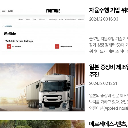
직원과 방문객을 위한 편
Palette 기반 교통 
자율주행 기업 위라
키트와 다중 정책 의사 결정
2024.12.03 16:03
실시간으로 분석하고 최적
MPDM 기술은 예측 불
글로벌 자율주행 기술 기업
장기 성장 잠재력 50대 기
위라이드가 이룬 또 하나
하는 계기가 될 것으로 
엄격한 평가를 거쳐 장기적
일본 중장비 제조업
위라이드는 이번 평가에서
추진
인정받았으며, 오픈AI(Open
등 글로벌 유수 기업들과
2024.12.02 13:31
일본의 중장비 전문 제조
박차를 가하고 있다. 2일(현지시각) VOI에 따르면, 이스즈는
인튜이션(Applied In
개발하고 있으며, 향후 
이스즈는 자사의 대형 트
메르세데스-벤츠,
레벨 4는 특정 환경에서