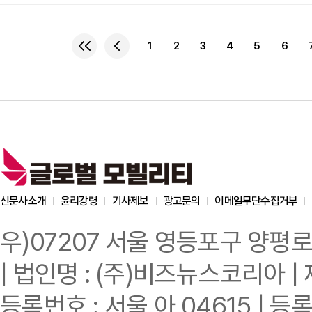
자율주행 기술 개발에 대한 
“중국 엔지니어들의 뛰어
고려한 자율주행 기술 개발
1
2
3
4
5
6
주다테슬라의 FSD(Full 
실시간으로 운전 결정을 
신문사소개
윤리강령
기사제보
광고문의
이메일무단수집거부
우)07207 서울 영등포구 양평로
| 법인명 : (주)비즈뉴스코리아 | 
등록번호 : 서울 아 04615 | 등록