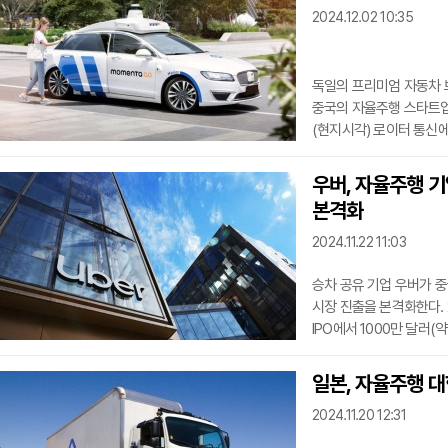
2024.12.02 10:35
일부 지역에서 자율주행 
운전자가 탑승하여 시스
독일의 프리미엄 자동차 
중국의 자율주행 스타트업
(현지시각) 로이터 통신
(ADAS)’ 소프트웨어를
모멘타에 상당 규모의 투
우버, 자율주행 기업
핵심 기술 공급업체로 자
본격화
테슬라의 완전 자율주행 
경쟁력을 인정받고 있다
2024.11.22 11:03
승차 공유 기업 우버가 중
시장 진출을 본격화한다. 
IPO에서 1000만 달러(
기술을 활용하여 미국 외
중이다.Pony.ai의 I
일본, 자율주행 대
대한 답변을 준비하는 과정에
2024.11.20 12:31
2억6000만달러(약 36
위라이드 등 다양한 자율