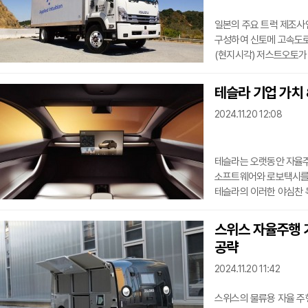
일본의 주요 트럭 제조사인
구성하여 신토메 고속도로
(현지시각) 저스트오토가
대규모 프로젝트로, 자율
해결을 목표로 한다.202
테슬라 기업 가치
정부의 경제산업성(METI
2024.11.20 12:08
히노, 미쓰비시 후소, U
어드밴스드 스마트 모빌리
테슬라는 오랫동안 자율주행 기
소프트웨어와 로보택시를
테슬라의 이러한 야심찬 
시가총액을 1조 달러 이상
따르면, 테슬라의 기업 가
스위스 자율주행 기업
분석이 나오고 있다는 것
공략
사업이 기업 가치의 44%
분야에서 의미 있는 성과
2024.11.20 11:42
스위스의 물류용 자율 주행