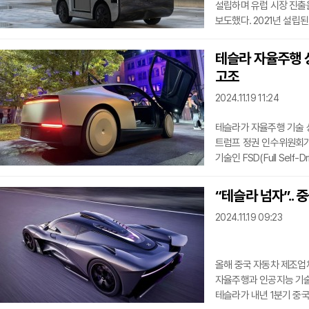
설립하며 유럽 시장 진출
보도했다. 2021년 설립
기술력을 인정받고 있으며
밝혔다.독일은 강력한 물
테슬라 자율주행 
갖추고 있어 록소의 자율
고조
독일의 중간 마일 물류 시
것으로 전망되어 엄청난 
2024.11.19 11:24
테슬라가 자율주행 기술 상
트럼프 정권 인수위원회가
기술인 FSD(Full Sel
이런 기대감으로 테슬라의
자율주행차 개발의 가장 
“테슬라 넘자”.. 
규제 기준이 적용되어 자
2024.11.19 09:23
이러한 규제를 완화하고,
추진하고 있다.일론 머
올해 중국 자동차 제조업체
자율주행과 인공지능 기술
테슬라가 내년 1분기 중