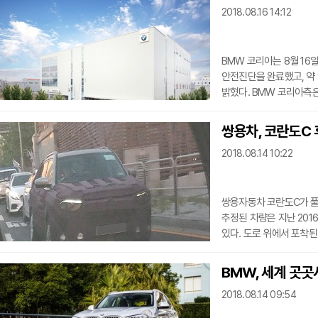
2018.08.16 14:12
홀로그램(본상, 인터페이스&사용자 
무빙호텔'은 자동
BMW 코리아는 8월 16일
안전진단을 완료했고, 약 
밝혔다. BMW 코리아측은 아직 안전진단을 받지 않은 5,000여명의 고객에게 조속히
진단을 받을 것을 부탁하
BMW 코리아는 지난 2주
쌍용차, 코란도C 
20일부터 본격적인 리콜 작업에 착수할 예정
2018.08.14 10:22
근무 체재를 12월 말까지
제공한다.
쌍용자동차 코란도C가 풀 체인
추정된 차량은 지난 2016
있다. 도로 위에서 포착
크기를 넓히고 높였기 때문에 
레벨2 수준의 부분 자율주
BMW, 세계 곳
보조, 상향등 제어보조 
2018.08.14 09:54
1.6리터, 2.2리터 디젤