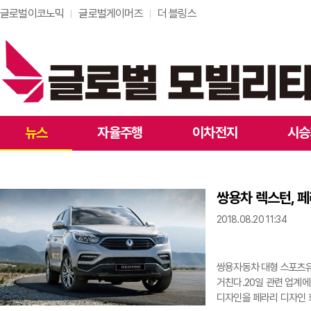
글로벌이코노믹
글로벌게이머즈
더 블링스
뉴스
자율주행
이차전지
시승
쌍용차 렉스턴, 
2018.08.20 11:34
쌍용자동차 대형 스포츠유
거친다.20일 관련 업계
디자인을 페라리 디자인 