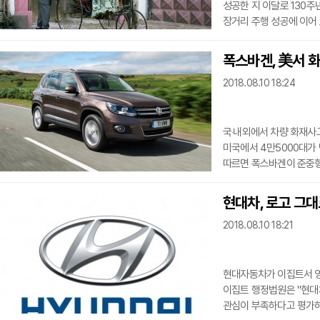
성공한 지 이달로 130주년을 맞았다. 메르세데스-벤츠는
장거리 주행 성공에 이어 
이르기까지 끊임없는 도전
▲130년 전 첫 장거리 주행 성공자는
폭스바겐, 美서 화
세계 최초의 장거리 주행
2018.08.10 18:24
모터바겐(Patent Moto
(Bertha Benz)이다.
국‧내외에서 차량 화재사
미국에서 4만5000대가 넘는 차량을 리콜한다
따르면 폭스바겐이 준중형
회수한다. 대상은 2016년 12
차량의 선루프에 장착된 L
현대차, 로고 그
해당 결함으로 인해 발생한 차량 화
2018.08.10 18:21
시작되고 관련 비용은 폭스바겐이 부담한다. 한편
은폐했다는 의혹을 받는
현대자동차가 이집트서 영문
이집트 행정법원은 "현대
관심이 부족하다고 평가하