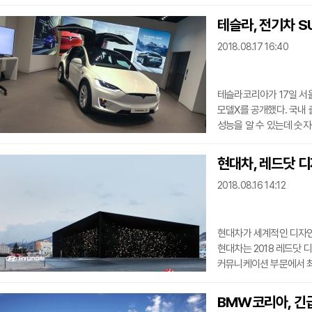
아타르에서 처음 공개될 예
마힌드라그룹이 쌍용차 파
테슬라, 전기차 S
이내에 12억 달러(약 1
2018.08.17 16:40
마힌드라그룹 관계자는 "
따라 쌍용차에 피닌파리나
테슬라코리아가 17일 서
모델X를 공개했다. 국내 출시되는 모델X는 100D와 75D 두 가지다. 테슬라의 모델명은
성능을 알 수 있는데 숫자
의미한다. 쉽게 말해 네
모델X 100D만 선보였다. 모델X 100D는 100kWh 배터리를 탑재해 1회 완충으
현대차, 레드닷 디
386km를 달릴 수 있다.
2018.08.16 14:12
262마력, 최대토크 33.7㎏·ｍ의 성능을 
SUV의 중간인 크로스컨
현대차가 세계적인 디자인
현대차는 2018 레드닷 디자
커뮤니케이션 부문에서 최우수상
수상했다고 16일 밝혔다. 수상 목록은 ▲쏠라티 무빙호텔(최우수상, 사운드 디자인 분야)
▲2018 평창동계올림픽
BMW코리아, 긴
및 사운드 디자인 분야)