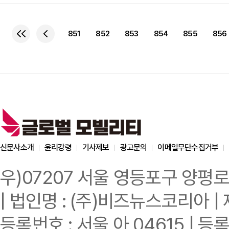
소비자에게 마케팅하려면 
표기되지 않으면 아랍 공
진행되는 경우가 많다. 이
851
852
853
854
855
856
예로 들면서 현대차의 손
별도의 아랍어 상표 표기
신문사소개
윤리강령
기사제보
광고문의
이메일무단수집거부
우)07207 서울 영등포구 양평로
| 법인명 : (주)비즈뉴스코리아 | 
등록번호 : 서울 아 04615 | 등록