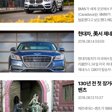
BMW가 세계 곳곳에서 
(Caradvice)는 BM
발표했다고 보도했다.해당
브레이크 시스템에 공기가
결함이 생겨 사고가 날 위
현대차, 美서 제네
15일부터 6월 27일까지
2018.08.14 09:06
있다.BMW는 같은 이유로
했다.리콜 대상은 2018-2
현대자동차가 미국에서 탑
리콜한다..14일 미국 최대
제네시스 G80이 탑승자
분류시스템이 오류가 생길
있다. 만일 조수석에 어린
130년 전 첫 장
비활성화되지 않고 전개돼
벤츠
시스템을 다시 만들어 무
소식을 통보할 예정이다.
2018.08.13 15:37
메르세데스-벤츠가 188