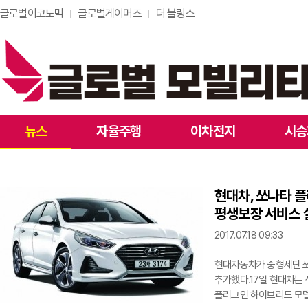
글로벌이코노믹
글로벌게이머즈
더 블링스
뉴스
자율주행
이차전지
시승
현대차, 쏘나타 
평생보장 서비스 
2017.07.18 09:33
현대자동차가 중형세단 
추가했다.17일 현대차는 쏘
플러그인 하이브리드 모델