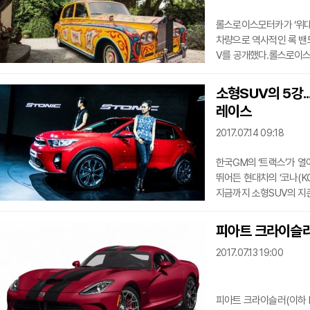
롤스로이스모터카가 ‘위대한 8
차량으로 역사적인 록 밴드 ‘
V를 공개했다.롤스로이스
29일부터 8월 2일까지 
전시가 시작되기 전 역사
소형SUV의 5강.
공개하고 있으며, 현재까
레이스
팬텀이 소개되었다.네 번
형형색색의 ‘팬텀 V’
2017.07.14 09:18
한국GM의 ‘트랙스’가 열
뛰어든 현대차의 ‘코나(KO
지금까지 소형SUV의 지존
국내 절대강자인 현대차와
편이다. 매달 4천대에서
피아트 크라이슬러,
디자인과 값싼 이미지 선
2017.07.13 19:00
소형SUV 시장에 관심을
소형SUV 시장이 뜨겁기
피아트 크라이슬러(이하 F