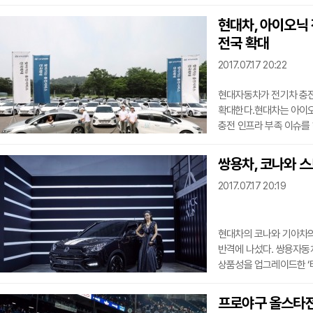
모델은 배터리 평생보장 
고효율 리튬 이온 폴리머 
현대차, 아이오닉 
주행이 가능하며, 하이브리
전국 확대
가능하다. 또한 최고출력 15
50kW, 최대토
2017.07.17 20:22
현대자동차가 전기차 충전
확대한다.현대차는 아이오
충전 인프라 부족 이슈를 
실시한다고 17일 밝혔다.
방전이 되거나 충전소까지
쌍용차, 코나와 스토
요청하면 전담 직원이 고객
2017.07.17 20:19
현대차는 서울과 제주 지
확대해 전국적으로
현대차의 코나와 기아차의
반격에 나섰다. 쌍용자동
상품성을 업그레이드한 ‘
판매를 시작한다고 밝혔다.티
디자인을 추구하는 고객의
프로야구 올스타전 
(armour)이 암시하듯