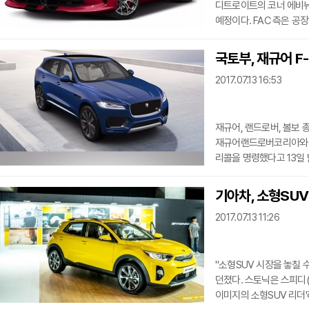
디트로이트의 코너 에비뉴 조립
예정이다. FAC 측은 공
주 당국에 알렸다. 조디 틴슨(Jodi Tinson) FCA 대변인은 성명서를 통해 "우리는 여전히
디트로이트에 전념하고 있
국토부, 재규어 F-
밝혔으나 자세한 계획에 대해서는 공개하지
2017.07.13 16:53
소식은 그리 놀라운 일은 
차량의 마지막 모델이 될 
재규어, 랜드로버, 볼보 
재규어랜드로버코리아와 
리콜을 명령했다고 13일 
두께가 규격보다 얇게 제작
레인지로버 이보크 등 2
기아차, 소형SUV
불량이 발견돼 화재 가능
2017.07.13 11:26
14일부터 해당 차량을 대
XC90 79대는 3열 우
"소형SUV 시장을 놓칠 
던졌다. 스토닉은 스피디(
이미지의 소형SUV 리더'