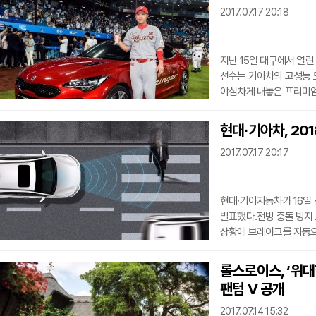
2017.07.17 20:18
극대화했다.아울러 개성과
반응하는 젊은 소비자들
지난 15일 대구에서 열린
선수는 기아차의 고성능 
야심차게 내놓은 프리미엄
주행성능을 갖춘 모델이다
맹활약한 최정 선수는 “
현대∙기아차, 20
부상으로 받게 돼 정말 
2017.07.17 20:17
더 좋은 활약으로 팀에 
시구자인 이승엽 선수와 
현대∙기아자동차가 16일
발표했다.전방 충돌 방지
상황에 브레이크를 자동으
삼성교통안전문화연구소에
않은 차량에 비해 충돌사고
롤스로이스, ‘위대
계획, 감지 센서 물량 수
팬텀 V 공개
탑재가 완료되는 시점을 2
대형 교통사고가 발생해 
2017.07.14 15:32