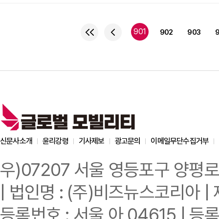
라이프스타일에 꽂 맞춘 도
워커힐 비스타홀에서 박한
갖고 본격적인 판매에 돌
901
902
903
소형SUV 고객의 3대 니
균형잡힌 상품성은 고객
신문사소개
윤리강령
기사제보
광고문의
이메일무단수집거부
우)07207 서울 영등포구 양평로
| 법인명 : (주)비즈뉴스코리아 | 
등록번호 : 서울 아 04615 | 등록