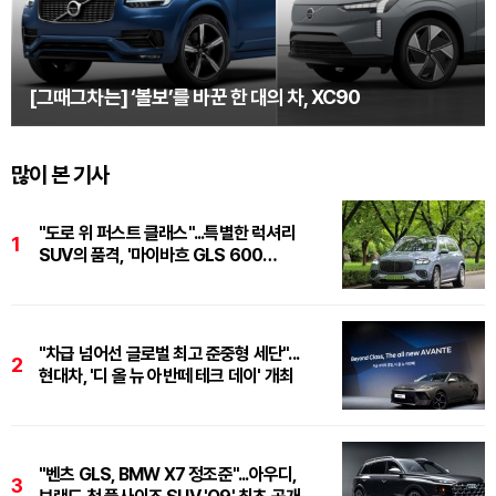
[그때그차는] ‘볼보’를 바꾼 한 대의 차, XC90
많이 본 기사
"도로 위 퍼스트 클래스"...특별한 럭셔리
1
SUV의 품격, '마이바흐 GLS 600
마누팍투어'
"차급 넘어선 글로벌 최고 준중형 세단"...
2
현대차, '디 올 뉴 아반떼 테크 데이' 개최
"벤츠 GLS, BMW X7 정조준"...아우디,
3