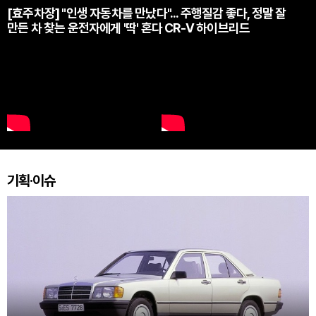
[효주차장] "인생 자동차를 만났다"... 주행질감 좋다, 정말 잘
만든 차 찾는 운전자에게 '딱' 혼다 CR-V 하이브리드
기획·이슈