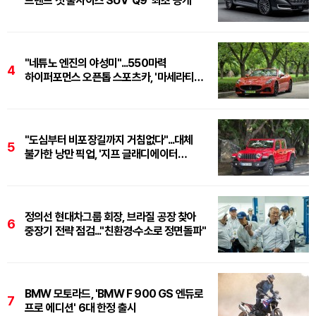
브랜드 첫 풀사이즈 SUV 'Q9' 최초 공개
"네튜노 엔진의 야성미"...550마력
4
하이퍼포먼스 오픈톱 스포츠카, '마세라티
그란카브리오 트로페오'
"도심부터 비포장길까지 거침없다"...대체
5
불가한 낭만 픽업, '지프 글래디에이터
루비콘'
정의선 현대차그룹 회장, 브라질 공장 찾아
6
중장기 전략 점검..."친환경·수소로 정면돌파"
BMW 모토라드, 'BMW F 900 GS 엔듀로
7
프로 에디션' 6대 한정 출시