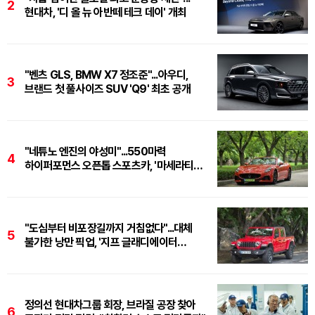
2
현대차, '디 올 뉴 아반떼 테크 데이' 개최
"벤츠 GLS, BMW X7 정조준"...아우디,
3
브랜드 첫 풀사이즈 SUV 'Q9' 최초 공개
"네튜노 엔진의 야성미"...550마력
4
하이퍼포먼스 오픈톱 스포츠카, '마세라티
그란카브리오 트로페오'
"도심부터 비포장길까지 거침없다"...대체
5
불가한 낭만 픽업, '지프 글래디에이터
루비콘'
정의선 현대차그룹 회장, 브라질 공장 찾아
6