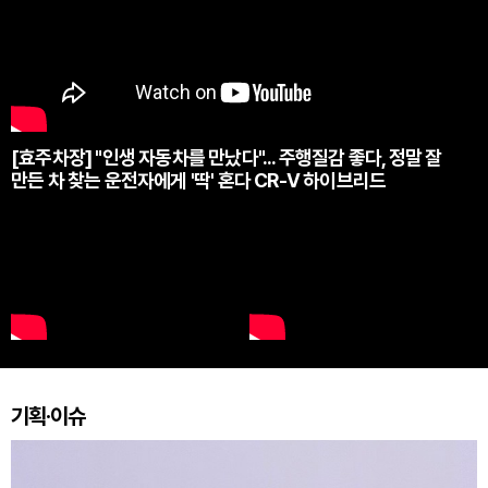
[효주차장] "인생 자동차를 만났다"... 주행질감 좋다, 정말 잘
만든 차 찾는 운전자에게 '딱' 혼다 CR-V 하이브리드
기획·이슈