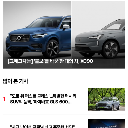
[그때그차는] ‘볼보’를 바꾼 한 대의 차, XC90
많이 본 기사
"도로 위 퍼스트 클래스"...특별한 럭셔리
1
SUV의 품격, '마이바흐 GLS 600
마누팍투어'
"차급 넘어선 글로벌 최고 준중형 세단"...