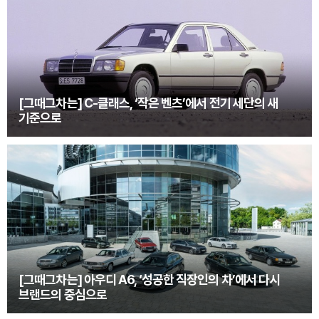
[그때그차는] C-클래스, ‘작은 벤츠’에서 전기 세단의 새
기준으로
[그때그차는] 아우디 A6, ‘성공한 직장인의 차’에서 다시
브랜드의 중심으로