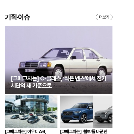
기획·이슈
더보기
[그때그차는] C-클래스, ‘작은 벤츠’에서 전기
세단의 새 기준으로
[그때그차는] 아우디 A6,
[그때그차는] ‘볼보’를 바꾼 한