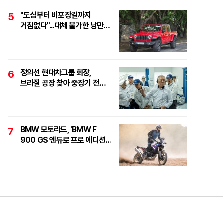
"도심부터 비포장길까지
5
거침없다"...대체 불가한 낭만
픽업, '지프 글래디에이터
루비콘'
정의선 현대차그룹 회장,
6
브라질 공장 찾아 중장기 전략
점검..."친환경·수소로
정면돌파"
BMW 모토라드, 'BMW F
7
900 GS 엔듀로 프로 에디션'
6대 한정 출시