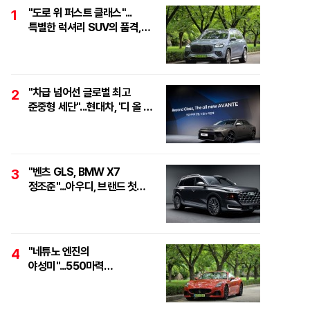
"도로 위 퍼스트 클래스"...
1
특별한 럭셔리 SUV의 품격,
'마이바흐 GLS 600
마누팍투어'
"차급 넘어선 글로벌 최고
2
준중형 세단"...현대차, '디 올 뉴
아반떼 테크 데이' 개최
"벤츠 GLS, BMW X7
3
정조준"...아우디, 브랜드 첫
풀사이즈 SUV 'Q9' 최초 공개
"네튜노 엔진의
4
야성미"...550마력
하이퍼포먼스 오픈톱 스포츠카,
'마세라티 그란카브리오
트로페오'