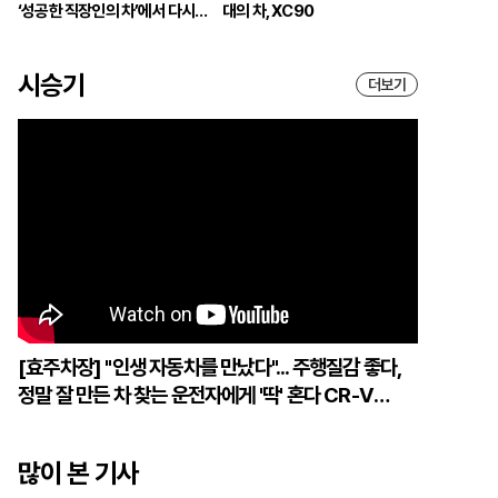
‘성공한 직장인의 차’에서 다시
대의 차, XC90
브랜드의 중심으로
시승기
더보기
[효주차장] "인생 자동차를 만났다"... 주행질감 좋다,
정말 잘 만든 차 찾는 운전자에게 '딱' 혼다 CR-V
하이브리드
많이 본 기사