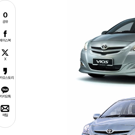
0
공유
페이스북
X
카오스토리
카카오톡
메일