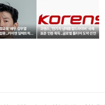
'참교육' 배우 김무열
코렌스, '전기차 냉매통합드라이버' 국제
 합류...카이엔 일렉트릭과
표준 인증 획득...글로벌 톱티어 도약 선언