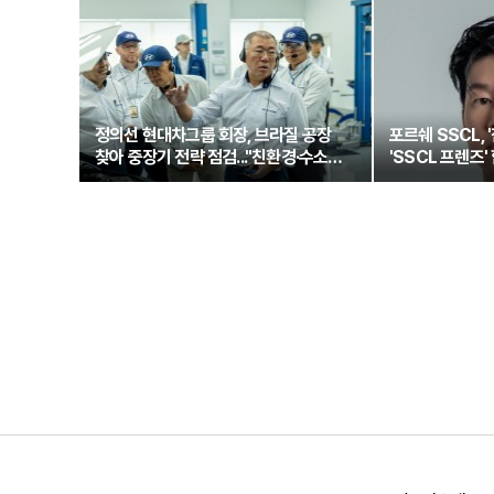
정의선 현대차그룹 회장, 브라질 공장
포르쉐 SSCL, 
찾아 중장기 전략 점검..."친환경·수소로
'SSCL 프렌즈'
정면돌파"
새로운 여정