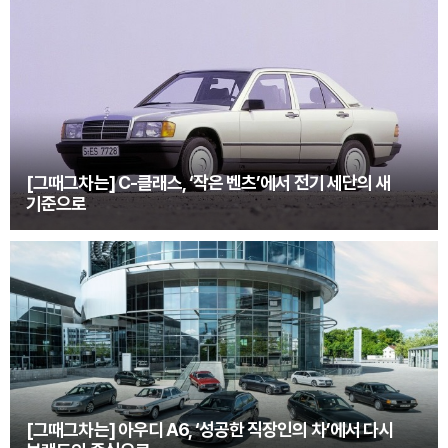
[그때그차는] C-클래스, ‘작은 벤츠’에서 전기 세단의 새
기준으로
[그때그차는] 아우디 A6, ‘성공한 직장인의 차’에서 다시