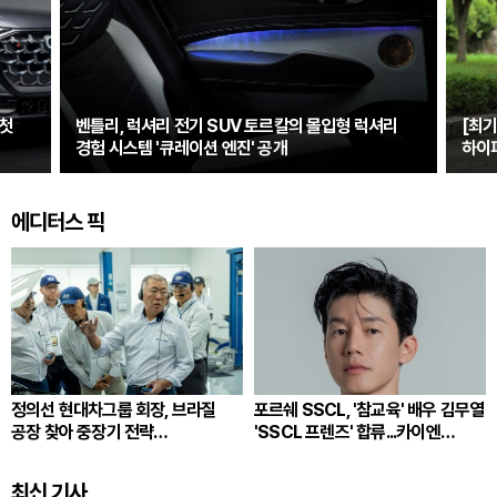
 첫
벤틀리, 럭셔리 전기 SUV 토르칼의 몰입형 럭셔리
[최기
경험 시스템 '큐레이션 엔진' 공개
하이
그란
에디터스 픽
정의선 현대차그룹 회장, 브라질
포르쉐 SSCL, '참교육' 배우 김무열
공장 찾아 중장기 전략
'SSCL 프렌즈' 합류...카이엔
점검..."친환경·수소로 정면돌파"
일렉트릭과 새로운 여정
최신 기사