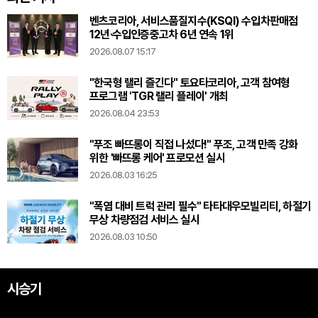
벤츠코리아, 서비스품질지수(KSQI) 수입차판매점
12년·수입인증중고차 6년 연속 1위
2026.08.07 15:17
"한국형 랠리 즐긴다" 토요타코리아, 고객 참여형
프로그램 'TGR 랠리 플레이' 개최
2026.08.04 23:53
"푸조 빠뜨롱이 직접 나섰다!" 푸조, 고객 만족 강화
위한 '빠뜨롱 케어' 프로모션 실시
2026.08.03 16:25
"폭염 대비 트럭 관리 필수" 타타대우모빌리티, 하절기
무상 차량점검 서비스 실시
2026.08.03 10:50
시승기