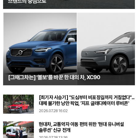
브랜드의 중심으로
[그때그차는] ‘볼보’를 바꾼 한 대의 차, XC90
[최기자 시승기] "도심부터 비포장길까지 거침없다"...
대체 불가한 낭만 픽업, '지프 글래디에이터 루비콘'
2026.07.28 16:02
현대차, 교통약자 이동 편의 위한 '현대 유니버설
솔루션' 신규 전개
2026.07.28 13:36