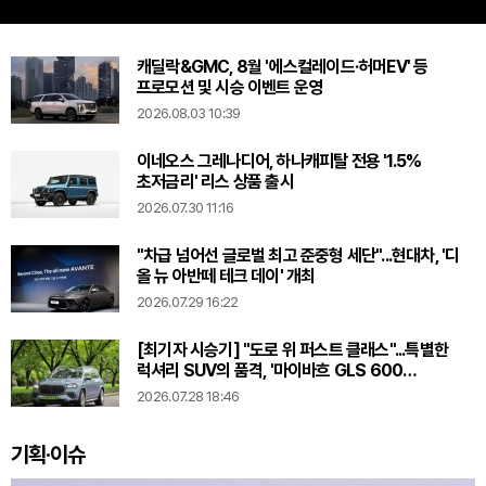
캐딜락&GMC, 8월 '에스컬레이드·허머EV' 등
프로모션 및 시승 이벤트 운영
2026.08.03 10:39
이네오스 그레나디어, 하나캐피탈 전용 '1.5%
초저금리' 리스 상품 출시
2026.07.30 11:16
"차급 넘어선 글로벌 최고 준중형 세단"...현대차, '디
올 뉴 아반떼 테크 데이' 개최
2026.07.29 16:22
[최기자 시승기] "도로 위 퍼스트 클래스"...특별한
럭셔리 SUV의 품격, '마이바흐 GLS 600
마누팍투어'
2026.07.28 18:46
기획·이슈