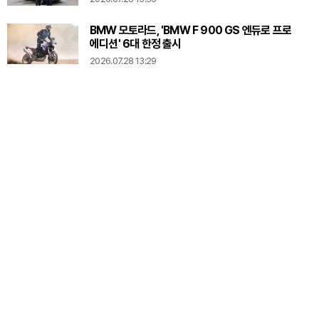
BMW 모토라드, 'BMW F 900 GS 엔듀로 프로
에디션' 6대 한정 출시
2026.07.28 13:29
렉서스코리아, 고객 시승 프로그램 '렉서스 영파머스
팜 투 드라이브' 성료
2026.07.27 16:30
BMW 파이낸셜 서비스 코리아, '더 뉴 BMW iX3'
구매 고객 대상 특별 금융 프로모션 실시
2026.07.27 16:27
볼보코리아, tvN 토일드라마 '오싹한 연애'에
S90·XC60 등 주요 모델 4종 지원
2026.07.27 10:23
한국타이어 라우펜, 폭스바겐 소형 해치백 '폴로'에
신차용 타이어 공급
2026.07.24 14:19