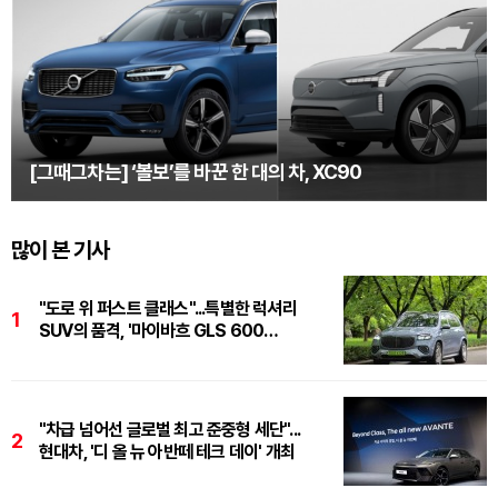
[그때그차는] ‘볼보’를 바꾼 한 대의 차, XC90
많이 본 기사
"도로 위 퍼스트 클래스"...특별한 럭셔리
1
SUV의 품격, '마이바흐 GLS 600
마누팍투어'
"차급 넘어선 글로벌 최고 준중형 세단"...
2
현대차, '디 올 뉴 아반떼 테크 데이' 개최