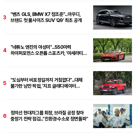
"벤츠 GLS, BMW X7 정조준"...아우디,
3
브랜드 첫 풀사이즈 SUV 'Q9' 최초 공개
"네튜노 엔진의 야성미"...550마력
4
하이퍼포먼스 오픈톱 스포츠카, '마세라티
그란카브리오 트로페오'
"도심부터 비포장길까지 거침없다"...대체
5
불가한 낭만 픽업, '지프 글래디에이터
루비콘'
정의선 현대차그룹 회장, 브라질 공장 찾아
6
중장기 전략 점검..."친환경·수소로 정면돌파"