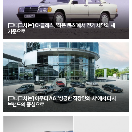
[그때그차는] C-클래스, ‘작은 벤츠’에서 전기 세단의 새
기준으로
[그때그차는] 아우디 A6, ‘성공한 직장인의 차’에서 다시
브랜드의 중심으로