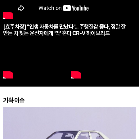
[효주차장] "인생 자동차를 만났다"... 주행질감 좋다, 정말 잘
만든 차 찾는 운전자에게 '딱' 혼다 CR-V 하이브리드
기획·이슈