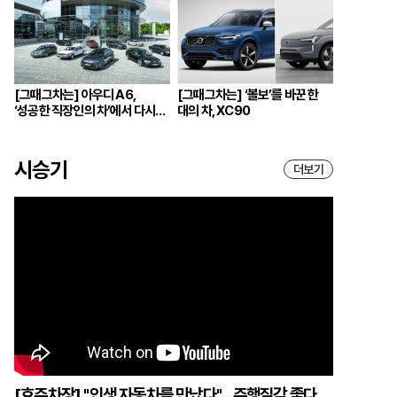
[그때그차는] 아우디 A6,
[그때그차는] ‘볼보’를 바꾼 한
‘성공한 직장인의 차’에서 다시
대의 차, XC90
브랜드의 중심으로
시승기
더보기
[효주차장] "인생 자동차를 만났다"... 주행질감 좋다,