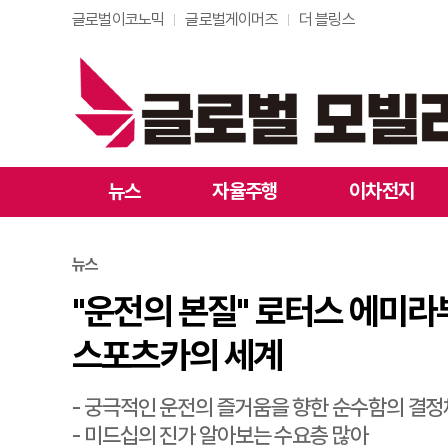
글로벌이코노믹
글로벌게이머즈
더 블링스
"운전의 본질" 로터스
뉴스
자율주행
이차전지
뉴스
"운전의 본질" 로터스 에미
스포츠카의 세계
- 궁극적인 운전의 즐거움을 향한 순수함의 결정
- 미드십의 진가 알아보는 수요층 많아