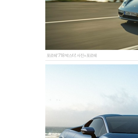
포르쉐 '718 박스터'. 사진=포르쉐