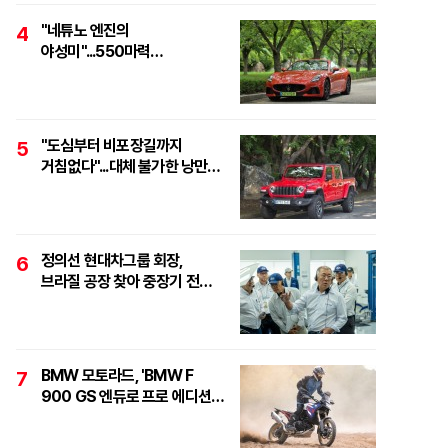
"네튜노 엔진의
4
야성미"...550마력
하이퍼포먼스 오픈톱 스포츠카,
'마세라티 그란카브리오
트로페오'
"도심부터 비포장길까지
5
거침없다"...대체 불가한 낭만
픽업, '지프 글래디에이터
루비콘'
정의선 현대차그룹 회장,
6
브라질 공장 찾아 중장기 전략
점검..."친환경·수소로
정면돌파"
BMW 모토라드, 'BMW F
7
900 GS 엔듀로 프로 에디션'
6대 한정 출시