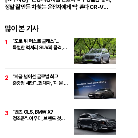
정말 잘 만든 차 찾는 운전자에게 '딱' 혼다 CR-V
하이브리드
많이 본 기사
"도로 위 퍼스트 클래스"...
1
특별한 럭셔리 SUV의 품격,
'마이바흐 GLS 600
마누팍투어'
"차급 넘어선 글로벌 최고
2
준중형 세단"...현대차, '디 올 뉴
아반떼 테크 데이' 개최
"벤츠 GLS, BMW X7
3
정조준"...아우디, 브랜드 첫
풀사이즈 SUV 'Q9' 최초 공개