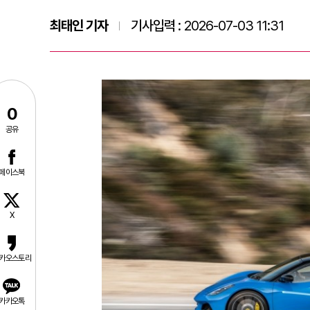
최태인 기자
기사입력 :
2026-07-03 11:31
0
공유
페이스북
X
카오스토리
카카오톡