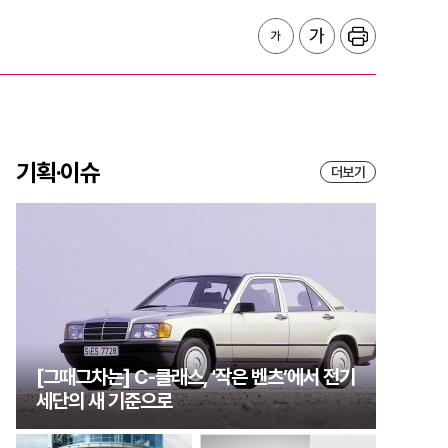
기획·이슈
더보기
[그때그차는] C-클래스, ‘작은 벤츠’에서 전기
세단의 새 기준으로