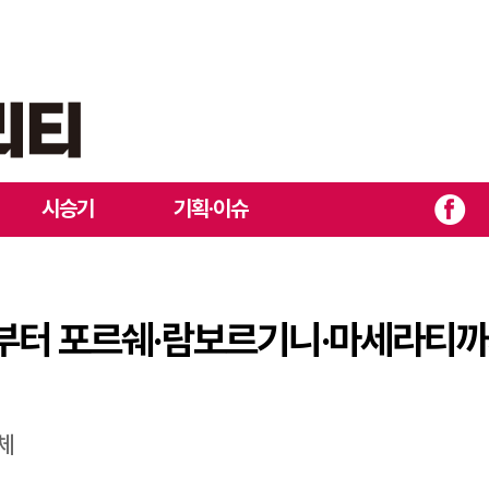
 에미라부터 포르쉐·람보르기니·마세라티까지...매력적인 미드십 스포
시승기
기획·이슈
라부터 포르쉐·람보르기니·마세라티까
체