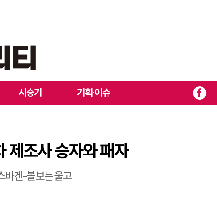
럽 자동차 제조사 승자와 패자
시승기
기획·이슈
차 제조사 승자와 패자
폭스바겐-볼보는 울고