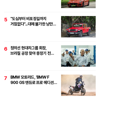
하이퍼포먼스 오픈톱 스포츠카,
'마세라티 그란카브리오
트로페오'
"도심부터 비포장길까지
5
거침없다"...대체 불가한 낭만
픽업, '지프 글래디에이터
루비콘'
정의선 현대차그룹 회장,
6
브라질 공장 찾아 중장기 전략
점검..."친환경·수소로
정면돌파"
BMW 모토라드, 'BMW F
7
900 GS 엔듀로 프로 에디션'
6대 한정 출시