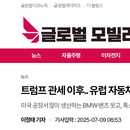
글로벌이코노믹
글로벌게이머즈
더 블링스
트럼프 관세 이후.. 유
뉴스
자율주행
이차전지
뉴스
트럼프 관세 이후.. 유럽 자동
미국 공장서 많이 생산하는 BMW·벤츠 웃고, 
이정태 기자
기사입력 :
2025-07-09 06:53