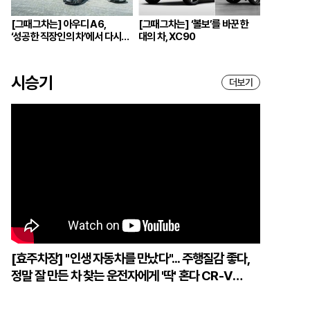
[그때그차는] 아우디 A6,
[그때그차는] ‘볼보’를 바꾼 한
‘성공한 직장인의 차’에서 다시
대의 차, XC90
브랜드의 중심으로
시승기
더보기
[효주차장] "인생 자동차를 만났다"... 주행질감 좋다,
정말 잘 만든 차 찾는 운전자에게 '딱' 혼다 CR-V
하이브리드