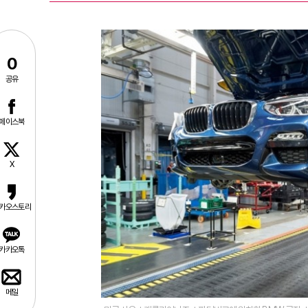
0
공유
페이스북
X
카오스토리
카카오톡
메일