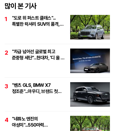
많이 본 기사
"도로 위 퍼스트 클래스"...
1
특별한 럭셔리 SUV의 품격,
'마이바흐 GLS 600
마누팍투어'
"차급 넘어선 글로벌 최고
2
준중형 세단"...현대차, '디 올 뉴
아반떼 테크 데이' 개최
"벤츠 GLS, BMW X7
3
정조준"...아우디, 브랜드 첫
풀사이즈 SUV 'Q9' 최초 공개
"네튜노 엔진의
4
야성미"...550마력