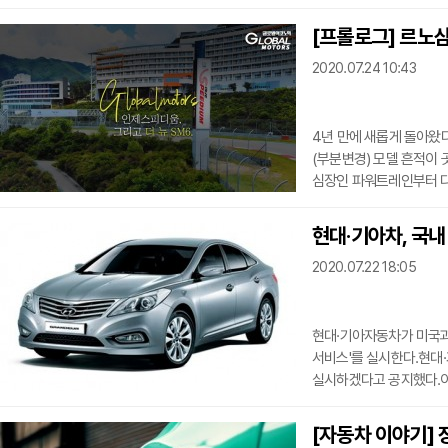
보조 시스템)도 크게 강화
그동안 제기된 각종의 불명
[프롤로그] 르노삼
(자동차 무게를 받쳐 주
2020.07.24 10:43
받아온 SM6가 환골탈태하
새로운 심장은 'TCe 300'
4년 만에 새롭게 돌아왔
(부분변경) 모델 흔적이 
심장인 파워트레인부터 다
보조 시스템)도 크게 강
인제스피드움 서킷(경주장)
현대·기아차, 국내 
자동차 기자단을 인제스피
2020.07.22 18:05
일반 공도 주행으로 나눠
SM6를 체험하기 위해 
현대·기아자동차가 미국과 
서비스'를 실시한다.현대·기
실시하겠다고 공지했다.이는
집단 소송에 합의하면서 
세타Ⅱ 엔진은 기계 불량
[자동차 이야기] 
발생할 가능성이 있는 것으