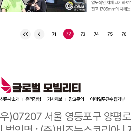
압도적인 차체 크기와 여유
전고 1785mm의 차체는
자랑한다.쉐보레 트래버스
하이드라매틱 9단 자동 변
수준의 힘을 발휘한다.이
72
71
73
74
75
76
강원도 인제스피디움 서킷
진가에 대해 더 알아보도록
신문사소개
윤리강령
기사제보
광고문의
이메일무단수집거부
우)07207 서울 영등포구 양평로
| 법인명 : (주)비즈뉴스코리아 | 