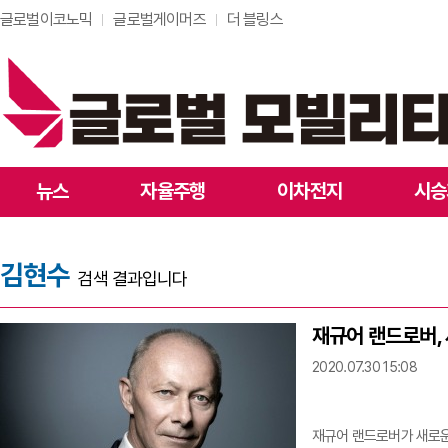
글로벌이코노믹
글로벌게이머즈
더 블링스
뉴스
자율주행
이차전지
시승
김현수
검색 결과입니다
재규어 랜드로버, 
2020.07.30 15:08
재규어 랜드로버가 새로운