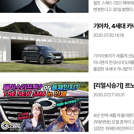
랄프 스페스 CEO 체제에
변경한다고 30일 밝혔다
아름답고 세심한 디자인,
랜드로버를 지금과 같은 
기아차, 4세대 카
정신으로 유명한 재규어 
2020.07.30 14:18
합류하게 돼 매우 흥분된
업체인 포레시아(Faurec
기아자동차가 새롭게 선보
미니밴의 전성시대 도래를
돌입한 '4세대 카니발'의
이는 지난 3월 출시한 '4
많은 대수다.4세대 카니발
[리얼시승기] 르노
신기록으로 미니밴 차급에
2020.07.27 00:31
주행 안전성과 편의성을 기
스마트 크루
4년 만에 새롭게 돌아왔
(부분변경) 모델 흔적이 
심장인 파워트레인부터 다