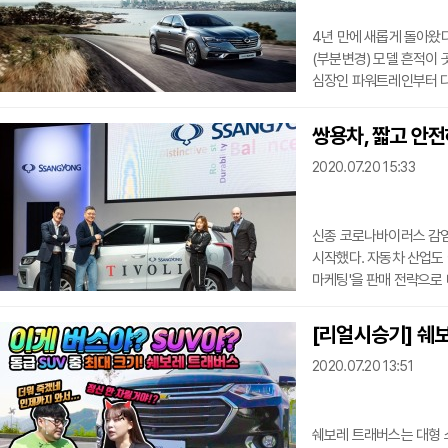
4년 만에 새롭게 돌아왔
(부분변경) 모델 흔적이 
심장인 파워트레인부터 다
보조 시스템)도 크게 강화
그동안 제기된 각종의 불명
쌍용차, 짧고 안전하
(자동차 무게를 받쳐 주
2020.07.20 15:33
받아온 SM6가 환골탈태하
새로운 심장은 'TCe 300
신종 코로나바이러스 감염
시작했다. 자동차 산업도 
마케팅'을 판매 전략으로
온라인으로 대부분의 절차
다른 사람과 동선이 최대
[리얼시승기] 쉐보
있다. 자동차 정비 때도 
2020.07.20 13:51
지정한 위치에서 차를 인
마케팅에서도 가장 두드
쉐보레 트래버스는 대형 스