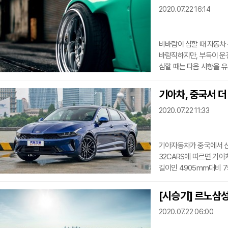
2020.07.22 16:14
쏘나타(YF/LF) △2011
(DM/TM) △2019년형 
비바람이 심할 때 자동차
바람직하지만, 부득이 운
심할 때는 다음 사항을 유의하여 운행해야 한다
지역, 특히 다리 위 등을
위험하다. 화물차의 경우에는 가
기아차, 중국서 더 
간판 추락 등을 예의 주시
2020.07.22 11:33
차량에 마주치게 잘릴 때
기아자동차가 중국에서 신형
32CARS에 따르면 기아
길이인 4905mm대비 
2900mm로 국내보다 
중국의 대가족 중심 사회
[시승기] 르노삼성 
늘리고 전장을 확대해 실
2020.07.22 06:00
휠베이스 모델에는 계기판
기본 1.5리터 4기통 스마