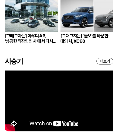
[그때그차는] 아우디 A6,
[그때그차는] ‘볼보’를 바꾼 한
‘성공한 직장인의 차’에서 다시
대의 차, XC90
브랜드의 중심으로
시승기
더보기