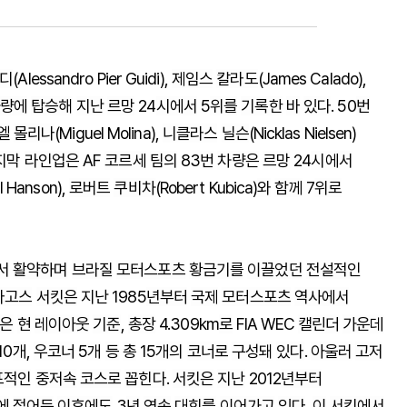
디
(Alessandro Pier Guidi),
제임스
칼라도
(James Calado),
량에
탑승해
지난
르망
24
시에서
5
위를
기록한
바
있다
. 50
번
엘
몰리나
(Miguel Molina),
니클라스
닐슨
(Nicklas Nielsen)
지막
라인업은
AF
코르세
팀의
83
번
차량은
르망
24
시에서
il Hanson),
로버트
쿠비차
(Robert Kubica)
와
함께
7
위로
서
활약하며
브라질
모터스포츠
황금기를
이끌었던
전설적인
라고스
서킷은
지난 1985
년부터
국제
모터스포츠
역사에서
은
현
레이아웃
기준
,
총장
4.309km
로
FIA WEC
캘린더
가운데
10
개
,
우코너
5
개
등
총
15
개의
코너로
구성돼
있다
.
아울러
고저
표적인
중저속
코스로
꼽힌다
.
서킷은
지난
2012
년부터
에
접어든
이후에도
3
년
연속
대회를
이어가고
있다
.
이
서킷에서