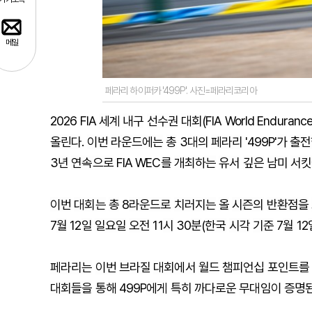
메일
페라리 하이퍼카 '499P'. 사진=페라리코리아
2026 FIA
세계
내구
선수권
대회
(FIA World Enduranc
올린다
.
이번
라운드에는
총
3
대의
페라리
'499P'
가
출전
3
년
연속으로
FIA WEC
를
개최하는
유서
깊은
남미
서킷
이번
대회는
총
8
라운드로
치러지는
올
시즌의
반환점을
7
월
12
일
일요일
오전
11
시
30
분
(
한국
시각
기준
7
월
12
페라리는
이번
브라질
대회에서
월드
챔피언십
포인트를
대회들을
통해
499P
에게
특히
까다로운
무대임이
증명