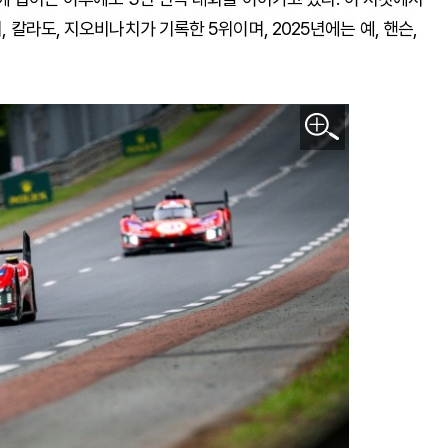
디
,
칼라도
,
지오비나치가
기록한
5
위이며
, 2025
년에는
예
,
핸슨
,