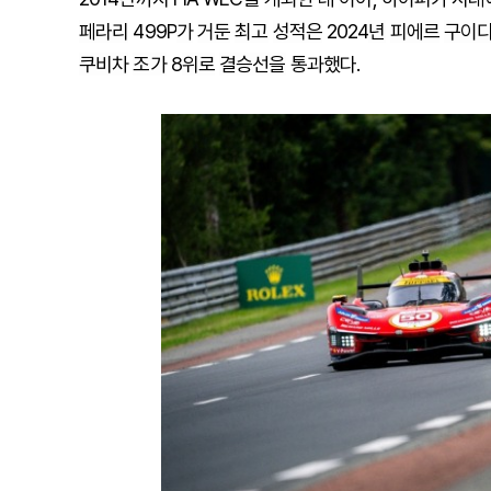
페라리
499P
가
거둔
최고
성적은
2024
년
피에르
구이
쿠비차
조가
8
위로
결승선을
통과했다.