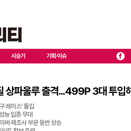
브라질 상파울루 출격...499P 3대 투입해 선두 추격
시승기
기획·이슈
 상파울루 출격...499P 3대 투입
내구 레이스' 돌입
P 성능 입증 무대
.드라이버·제조사 부문 동반 상승
 포인트 확보 주력