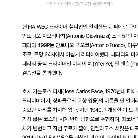
페라리 하이퍼카 '499P'. 사진=페라리코리아
현
FIA WEC
드라이버
챔피언인
알레산드로
피에르
구이
안토니오
지오비나치
(Antonio Giovinazzi)
조는
51
번
차
페라리
499P
는
안토니오
푸오코
(Antonio Fuoco),
미구
조로
,
르망
24
시에서
아쉽게
리타이어했다
.
페라리의
마
페라리
공식
드라이버인
이페이
예
(Yifei Ye),
필
핸슨
(Ph
결승선을
통과했다
.
호세
카를로스
파세
(José Carlos Pace, 1970
년대
F1
에
드라이버이자
,
상파울로의
고향
영웅
)
의
이름을
딴
인터
중요한
자리를
차지해
왔다
. 지난 1940
년
개장한
이
트랙
가장
짧은
코스다
.
시계
반대
방향으로
주행하며
,
좌코너
차가
빈번하고
직선
주로가
짧아
,
인텔라고스
서킷은
대
2014
년까지
FIA WEC
를
개최한
데
이어
,
하이퍼카
시대