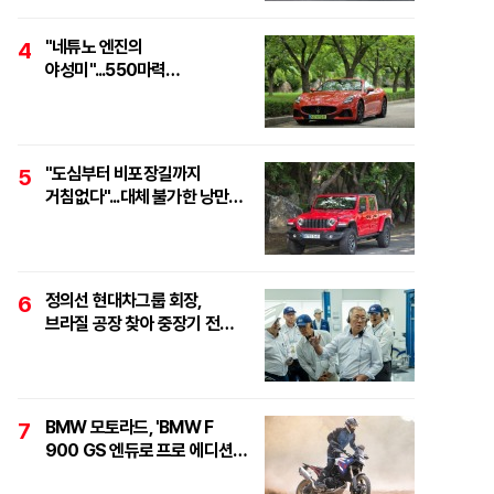
"네튜노 엔진의
4
야성미"...550마력
하이퍼포먼스 오픈톱 스포츠카,
'마세라티 그란카브리오
트로페오'
"도심부터 비포장길까지
5
거침없다"...대체 불가한 낭만
픽업, '지프 글래디에이터
루비콘'
정의선 현대차그룹 회장,
6
브라질 공장 찾아 중장기 전략
점검..."친환경·수소로
정면돌파"
BMW 모토라드, 'BMW F
7
900 GS 엔듀로 프로 에디션'
6대 한정 출시