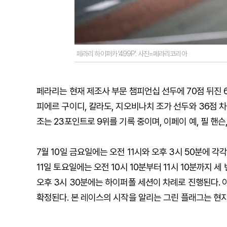
페라리 하이퍼카 '499P'. 사진=페라리코리아
페라리는 현재 제조사 부문 챔피언십 선두에 70점 뒤진 
피에르 구이디, 칼라도, 지오비나치 조가 선두와 36점 차
조는 23포인트로 9위를 기록 중이며, 이페이 예, 필 핸슨
7
월
10
일
금요일에는
오전
11
시와
오후
3
시
50
분에
각
11
일
토요일에는
오전
10
시
10
분부터
11
시
10
분까지
세
오후
3
시
30
분에는
하이퍼폴
세션이
차례로
진행된다
.
확정된다
.
본
레이스의
시작을
알리는
그린
플래그는
현