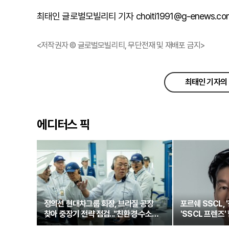
최태인 글로벌모빌리티 기자 choiti1991@g-enews.co
<저작권자 © 글로벌모빌리티, 무단전재 및 재배포 금지>
최태인 기자의 
에디터스 픽
정의선 현대차그룹 회장, 브라질 공장
포르쉐 SSCL, 
찾아 중장기 전략 점검..."친환경·수소로
'SSCL 프렌즈'
정면돌파"
새로운 여정