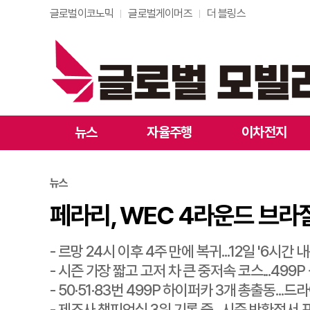
글로벌이코노믹
글로벌게이머즈
더 블링스
페라리, WEC 4라운드 
뉴스
자율주행
이차전지
뉴스
페라리, WEC 4라운드 브라질
- 르망 24시 이후 4주 만에 복귀...12일 '6시간 
- 시즌 가장 짧고 고저 차 큰 중저속 코스...499
- 50·51·83번 499P 하이퍼카 3개 총출동..
- 제조사 챔피언십 3위 기록 중...시즌 반환점서