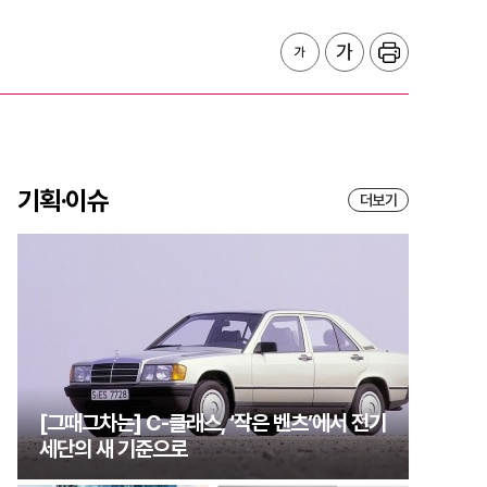
기획·이슈
더보기
[그때그차는] C-클래스, ‘작은 벤츠’에서 전기
세단의 새 기준으로