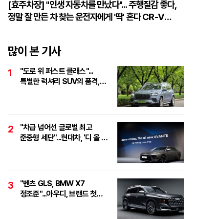
[효주차장] "인생 자동차를 만났다"... 주행질감 좋다,
정말 잘 만든 차 찾는 운전자에게 '딱' 혼다 CR-V
하이브리드
많이 본 기사
"도로 위 퍼스트 클래스"...
1
특별한 럭셔리 SUV의 품격,
'마이바흐 GLS 600
마누팍투어'
"차급 넘어선 글로벌 최고
2
준중형 세단"...현대차, '디 올 뉴
아반떼 테크 데이' 개최
"벤츠 GLS, BMW X7
3
정조준"...아우디, 브랜드 첫
풀사이즈 SUV 'Q9' 최초 공개