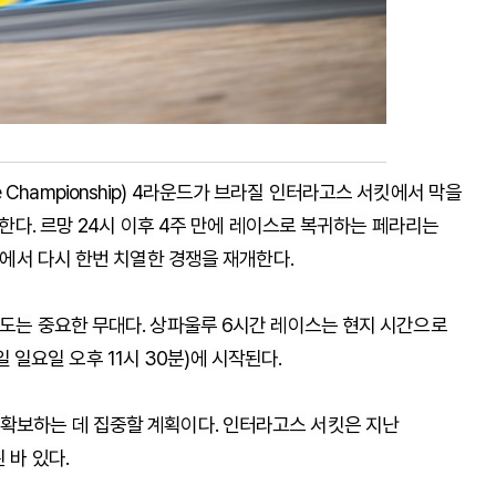
e Championship) 4
라운드가
브라질
인터라고스
서킷에서
막을
한다
.
르망
24
시
이후
4
주
만에
레이스로
복귀하는
페라리는
에서
다시
한번
치열한
경쟁을
재개한다
.
도는
중요한
무대다
.
상파울루
6
시간
레이스는
현지
시간으로
일
일요일
오후
11
시
30
분
)
에
시작된다
.
확보하는
데
집중할
계획이다
.
인터라고스
서킷은
지난
된
바
있다
.