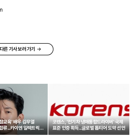
m
다른 기사 보러 가기
'참교육' 배우 김무열
코렌스, '전기차 냉매통합드라이버' 국제
 합류...카이엔 일렉트릭과
표준 인증 획득...글로벌 톱티어 도약 선언