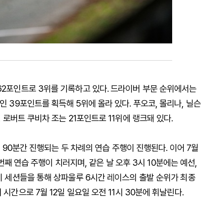
62포인트로 3위를 기록하고 있다. 드라이버 부문 순위에서는
인 39포인트를 획득해 5위에 올라 있다. 푸오코, 몰리나, 닐슨
, 로버트 쿠비차 조는 21포인트로 11위에 랭크돼 있다.
각
90
분간
진행되는
두
차례의
연습
주행이
진행된다
.
이어
7
월
번째
연습
주행이
치러지며
,
같은
날
오후
3
시
10
분에는
예선
,
이
세션들을
통해
상파울루
6
시간
레이스의
출발
순위가
최종
지
시간으로
7
월
12
일
일요일
오전
11
시
30
분에
휘날린다
.