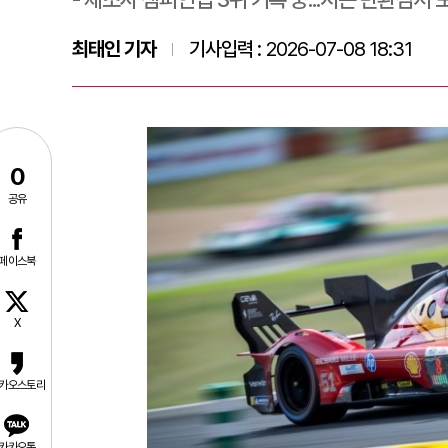
최태인 기자
기사입력 :
2026-07-08 18:31
0
공유
페이스북
X
카오스토리
카카오톡