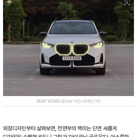
BMW 'X3 M50 xDrive'. 사진=최태인 기자
외장디자인부터 살펴보면, 전면부의 백미는 단연 새롭게
디자인된 수평형 키드니 그릴과 '아이코닉 글로우'다. 어스름한