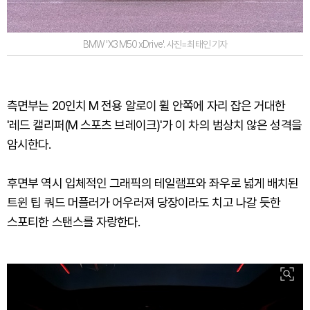
BMW 'X3 M50 xDrive'. 사진=최태인 기자
측면부는 20인치 M 전용 알로이 휠 안쪽에 자리 잡은 거대한
'레드 캘리퍼(M 스포츠 브레이크)'가 이 차의 범상치 않은 성격을
암시한다.
후면부 역시 입체적인 그래픽의 테일램프와 좌우로 넓게 배치된
트윈 팁 쿼드 머플러가 어우러져 당장이라도 치고 나갈 듯한
스포티한 스탠스를 자랑한다.