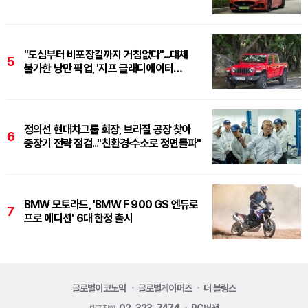
그란카브리오 트로페오'
"도심부터 비포장길까지 거침없다"...대체
5
불가한 낭만 픽업, '지프 글래디에이터
루비콘'
정의선 현대차그룹 회장, 브라질 공장 찾아
6
중장기 전략 점검..."친환경·수소로 정면돌파"
BMW 모토라드, 'BMW F 900 GS 엔듀로
7
프로 에디션' 6대 한정 출시
글로벌이코노믹
글로벌게이머즈
더 블링스
02-323-7474
PC버전