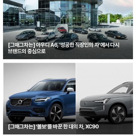
[그때그차는] 아우디 A6, ‘성공한 직장인의 차’에서 다시
브랜드의 중심으로
[그때그차는] ‘볼보’를 바꾼 한 대의 차, XC90