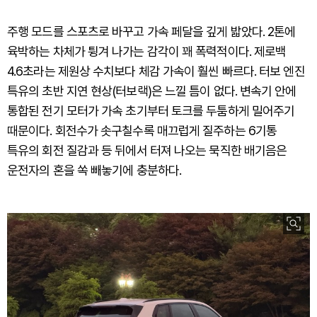
주행 모드를 스포츠로 바꾸고 가속 페달을 깊게 밟았다. 2톤에
육박하는 차체가 튕겨 나가는 감각이 꽤 폭력적이다. 제로백
4.6초라는 제원상 수치보다 체감 가속이 훨씬 빠르다. 터보 엔진
특유의 초반 지연 현상(터보랙)은 느낄 틈이 없다. 변속기 안에
통합된 전기 모터가 가속 초기부터 토크를 두툼하게 밀어주기
때문이다. 회전수가 솟구칠수록 매끄럽게 질주하는 6기통
특유의 회전 질감과 등 뒤에서 터져 나오는 묵직한 배기음은
운전자의 혼을 쏙 빼놓기에 충분하다.