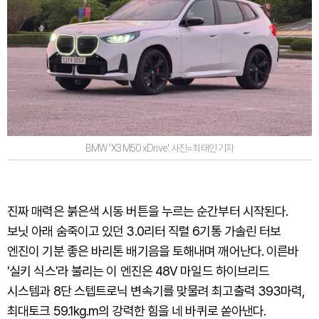
BMW 'X3 M50 xDrive'. 사진=최태인 기자
진짜 매력은 붉은색 시동 버튼을 누르는 순간부터 시작된다.
보닛 아래 숨죽이고 있던 3.0리터 직렬 6기통 가솔린 터보
엔진이 기분 좋은 바리톤 배기음을 토해내며 깨어난다. 이른바
'실키 식스'라 불리는 이 엔진은 48V 마일드 하이브리드
시스템과 8단 스텝트로닉 변속기를 맞물려 최고출력 393마력,
최대토크 59.1kg.m의 강력한 힘을 네 바퀴로 쏟아낸다.