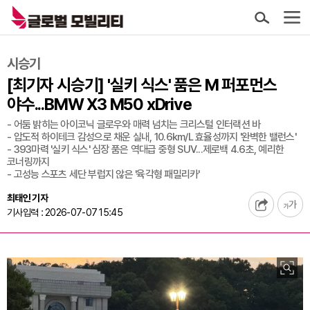
시승기
[최기자 시승기] '실키 식스' 품은 M 퍼포먼스
야수...BMW X3 M50 xDrive
- 어둠 밝히는 아이코닉 글로우와 매력 넘치는 크리스털 인터랙션 바
- 압도적 하이테크 감성으로 채운 실내, 10.6km/L 효율성까지 '완벽한 밸런스'
- 393마력 '실키 식스' 심장 품은 역대급 중형 SUV...제로백 4.6초, 예리한
코너링까지
- 고성능 스포츠 세단 부럽지 않은 '육각형 패밀리카'
최태인 기자
기사입력 : 2026-07-07 15:45