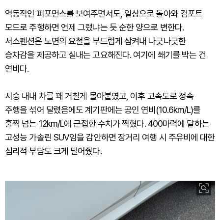
역동적인 퍼포먼스를 보여주면서도, 일상으로 돌아와 컴포트
모드로 주행하면 언제 그랬냐는 듯 순한 양으로 변한다.
서스펜션은 노면의 요철을 부드럽게 삼켜내 나긋나긋한
승차감을 제공하고 실내는 고요해진다. 여기에 쐐기를 박는 건
연비다.
시승 내내 차를 꽤 거칠게 몰아붙였고, 이후 고속도로 정속
주행을 섞어 달렸음에도 계기판에는 공인 연비(10.6km/L)를
훌쩍 넘는 12km/L에 근접한 수치가 찍혔다. 400마력에 달하는
고성능 가솔린 SUV임을 감안하면 장거리 여행 시 주유비에 대한
심리적 부담도 크게 덜어줬다.