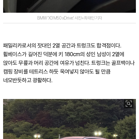
BMW 'X3 M50 xDrive'. 사진=최태인 기자
패밀리카로서의 잣대인 2열 공간과 트렁크도 합격점이다.
휠베이스가 길어진 덕분에 키 180cm의 성인 남성이 2열에
앉아도 무릎과 머리 공간에 여유가 넘친다. 트렁크는 골프백이나
캠핑 장비를 테트리스 하듯 욱여넣지 않아도 될 만큼
네모반듯하고 광활하다.