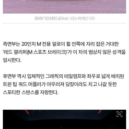
BMW 'X3 M50 xDrive'. 사진=최태인 기자
측면부는 20인치 M 전용 알로이 휠 안쪽에 자리 잡은 거대한
'레드 캘리퍼(M 스포츠 브레이크)'가 이 차의 범상치 않은 성격을
암시한다.
후면부 역시 입체적인 그래픽의 테일램프와 좌우로 넓게 배치된
트윈 팁 쿼드 머플러가 어우러져 당장이라도 치고 나갈 듯한
스포티한 스탠스를 자랑한다.