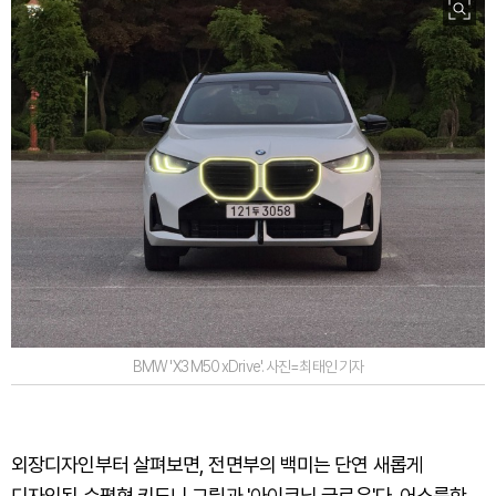
BMW 'X3 M50 xDrive'. 사진=최태인 기자
외장디자인부터 살펴보면, 전면부의 백미는 단연 새롭게
디자인된 수평형 키드니 그릴과 '아이코닉 글로우'다. 어스름한