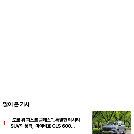
많이 본 기사
"도로 위 퍼스트 클래스"...특별한 럭셔리
1
SUV의 품격, '마이바흐 GLS 600
마누팍투어'