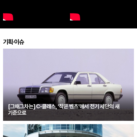
기획·이슈
[그때그차는] C-클래스, ‘작은 벤츠’에서 전기 세단의 새
기준으로