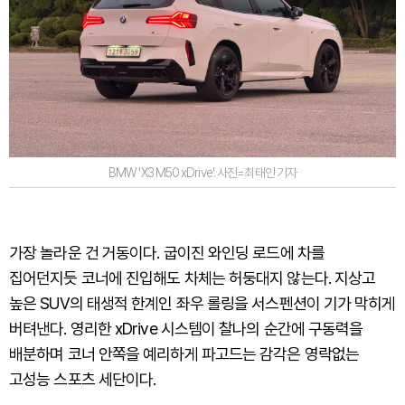
BMW 'X3 M50 xDrive'. 사진=최태인 기자
가장 놀라운 건 거동이다. 굽이진 와인딩 로드에 차를
집어던지듯 코너에 진입해도 차체는 허둥대지 않는다. 지상고
높은 SUV의 태생적 한계인 좌우 롤링을 서스펜션이 기가 막히게
버텨낸다. 영리한 xDrive 시스템이 찰나의 순간에 구동력을
배분하며 코너 안쪽을 예리하게 파고드는 감각은 영락없는
고성능 스포츠 세단이다.