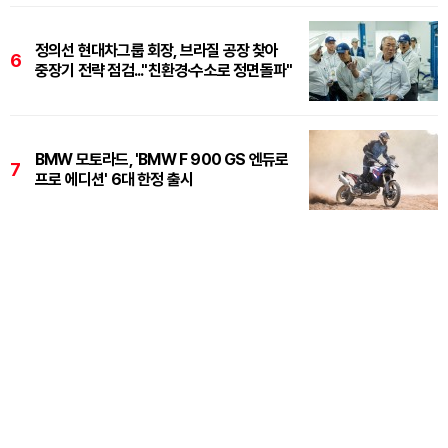
정의선 현대차그룹 회장, 브라질 공장 찾아
6
중장기 전략 점검..."친환경·수소로 정면돌파"
BMW 모토라드, 'BMW F 900 GS 엔듀로
7
프로 에디션' 6대 한정 출시