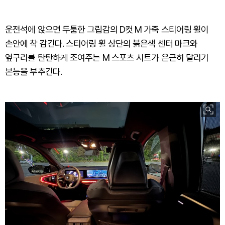
운전석에 앉으면 두툼한 그립감의 D컷 M 가죽 스티어링 휠이
손안에 착 감긴다. 스티어링 휠 상단의 붉은색 센터 마크와
옆구리를 탄탄하게 조여주는 M 스포츠 시트가 은근히 달리기
본능을 부추긴다.