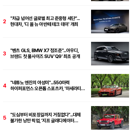
"차급 넘어선 글로벌 최고 준중형 세단"...
2
현대차, '디 올 뉴 아반떼 테크 데이' 개최
"벤츠 GLS, BMW X7 정조준"...아우디,
3
브랜드 첫 풀사이즈 SUV 'Q9' 최초 공개
"네튜노 엔진의 야성미"...550마력
4
하이퍼포먼스 오픈톱 스포츠카, '마세라티
그란카브리오 트로페오'
"도심부터 비포장길까지 거침없다"...대체
5
불가한 낭만 픽업, '지프 글래디에이터
루비콘'