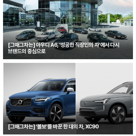
[그때그차는] 아우디 A6, ‘성공한 직장인의 차’에서 다시
브랜드의 중심으로
[그때그차는] ‘볼보’를 바꾼 한 대의 차, XC90