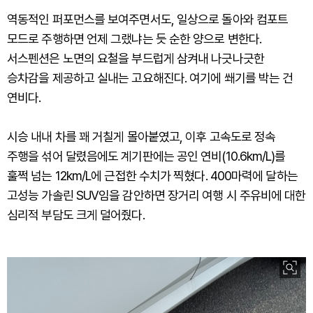
역동적인 퍼포먼스를 보여주면서도, 일상으로 돌아와 컴포트
모드로 주행하면 언제 그랬냐는 듯 순한 양으로 변한다.
서스펜션은 노면의 요철을 부드럽게 삼켜내 나긋나긋한
승차감을 제공하고 실내는 고요해진다. 여기에 쐐기를 박는 건
연비다.
시승 내내 차를 꽤 거칠게 몰아붙였고, 이후 고속도로 정속
주행을 섞어 달렸음에도 계기판에는 공인 연비(10.6km/L)를
훌쩍 넘는 12km/L에 근접한 수치가 찍혔다. 400마력에 달하는
고성능 가솔린 SUV임을 감안하면 장거리 여행 시 주유비에 대한
심리적 부담도 크게 덜어줬다.