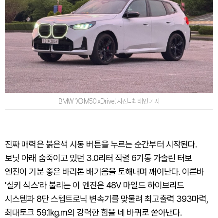
BMW 'X3 M50 xDrive'. 사진=최태인 기자
진짜 매력은 붉은색 시동 버튼을 누르는 순간부터 시작된다.
보닛 아래 숨죽이고 있던 3.0리터 직렬 6기통 가솔린 터보
엔진이 기분 좋은 바리톤 배기음을 토해내며 깨어난다. 이른바
'실키 식스'라 불리는 이 엔진은 48V 마일드 하이브리드
시스템과 8단 스텝트로닉 변속기를 맞물려 최고출력 393마력,
최대토크 59.1kg.m의 강력한 힘을 네 바퀴로 쏟아낸다.