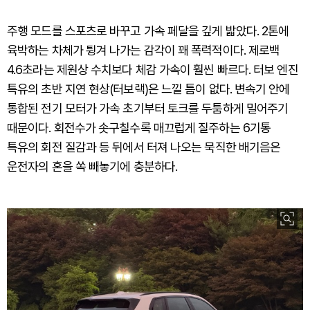
주행 모드를 스포츠로 바꾸고 가속 페달을 깊게 밟았다. 2톤에
육박하는 차체가 튕겨 나가는 감각이 꽤 폭력적이다. 제로백
4.6초라는 제원상 수치보다 체감 가속이 훨씬 빠르다. 터보 엔진
특유의 초반 지연 현상(터보랙)은 느낄 틈이 없다. 변속기 안에
통합된 전기 모터가 가속 초기부터 토크를 두툼하게 밀어주기
때문이다. 회전수가 솟구칠수록 매끄럽게 질주하는 6기통
특유의 회전 질감과 등 뒤에서 터져 나오는 묵직한 배기음은
운전자의 혼을 쏙 빼놓기에 충분하다.