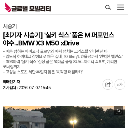
시승기
[최기자 시승기] '실키 식스' 품은 M 퍼포먼스
야수...BMW X3 M50 xDrive
- 어둠 밝히는 아이코닉 글로우와 매력 넘치는 크리스털 인터랙션 바
- 압도적 하이테크 감성으로 채운 실내, 10.6km/L 효율성까지 '완벽한 밸런스'
- 393마력 '실키 식스' 심장 품은 역대급 중형 SUV...제로백 4.6초, 예리한
코너링까지
- 고성능 스포츠 세단 부럽지 않은 '육각형 패밀리카'
최태인 기자
기사입력 : 2026-07-07 15:45