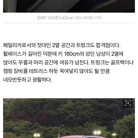
BMW 'X3 M50 xDrive'. 사진=최태인 기자
패밀리카로서의 잣대인 2열 공간과 트렁크도 합격점이다.
휠베이스가 길어진 덕분에 키 180cm의 성인 남성이 2열에
앉아도 무릎과 머리 공간에 여유가 넘친다. 트렁크는 골프백이나
캠핑 장비를 테트리스 하듯 욱여넣지 않아도 될 만큼
네모반듯하고 광활하다.