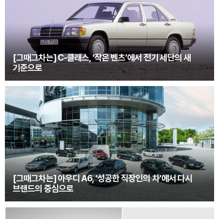
[그때그차는] C-클래스, ‘작은 벤츠’에서 전기 세단의 새
기준으로
[그때그차는] 아우디 A6, ‘성공한 직장인의 차’에서 다시
브랜드의 중심으로