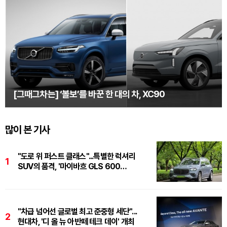
[그때그차는] ‘볼보’를 바꾼 한 대의 차, XC90
많이 본 기사
"도로 위 퍼스트 클래스"...특별한 럭셔리
1
SUV의 품격, '마이바흐 GLS 600
마누팍투어'
"차급 넘어선 글로벌 최고 준중형 세단"...
2
현대차, '디 올 뉴 아반떼 테크 데이' 개최