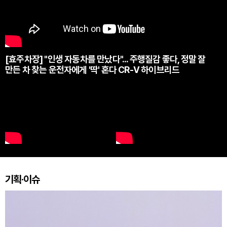
[효주차장] "인생 자동차를 만났다"... 주행질감 좋다, 정말 잘
만든 차 찾는 운전자에게 '딱' 혼다 CR-V 하이브리드
기획·이슈