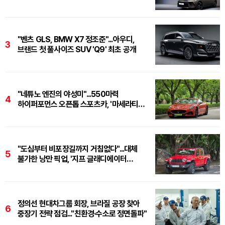
"벤츠 GLS, BMW X7 정조준"...아우디,
3
브랜드 첫 풀사이즈 SUV 'Q9' 최초 공개
"네튜노 엔진의 야성미"...550마력
4
하이퍼포먼스 오픈톱 스포츠카, '마세라티
그란카브리오 트로페오'
"도심부터 비포장길까지 거침없다"...대체
5
불가한 낭만 픽업, '지프 글래디에이터
루비콘'
정의선 현대차그룹 회장, 브라질 공장 찾아
6
중장기 전략 점검..."친환경·수소로 정면돌파"