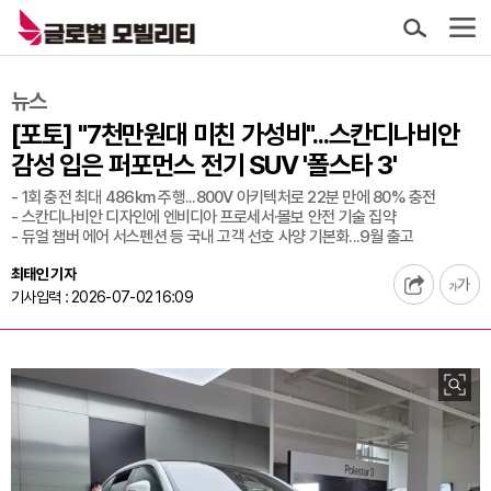
뉴스
[포토] "7천만원대 미친 가성비"...스칸디나비안
감성 입은 퍼포먼스 전기 SUV '폴스타 3'
- 1회 충전 최대 486km 주행...800V 아키텍처로 22분 만에 80% 충전
- 스칸디나비안 디자인에 엔비디아 프로세서·볼보 안전 기술 집약
- 듀얼 챔버 에어 서스펜션 등 국내 고객 선호 사양 기본화...9월 출고
최태인 기자
기사입력 : 2026-07-02 16:09