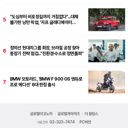
"도심부터 비포장길까지 거침없다"...대체
5
불가한 낭만 픽업, '지프 글래디에이터
루비콘'
정의선 현대차그룹 회장, 브라질 공장 찾아
6
중장기 전략 점검..."친환경·수소로 정면돌파"
BMW 모토라드, 'BMW F 900 GS 엔듀로
7
프로 에디션' 6대 한정 출시
글로벌이코노믹
글로벌게이머즈
더 블링스
02-323-7474
PC버전
대표전화