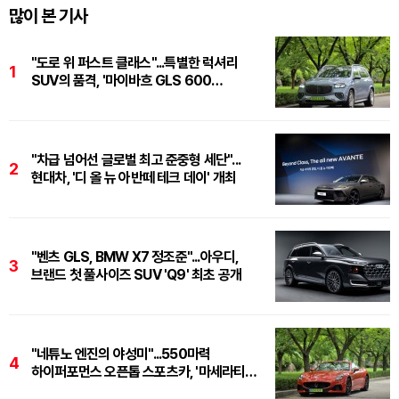
많이 본 기사
"도로 위 퍼스트 클래스"...특별한 럭셔리
1
SUV의 품격, '마이바흐 GLS 600
마누팍투어'
"차급 넘어선 글로벌 최고 준중형 세단"...
2
현대차, '디 올 뉴 아반떼 테크 데이' 개최
"벤츠 GLS, BMW X7 정조준"...아우디,
3
브랜드 첫 풀사이즈 SUV 'Q9' 최초 공개
"네튜노 엔진의 야성미"...550마력
4
하이퍼포먼스 오픈톱 스포츠카, '마세라티
그란카브리오 트로페오'