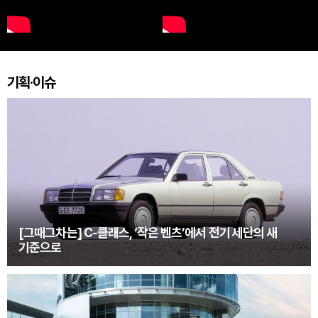
기획·이슈
[그때그차는] C-클래스, ‘작은 벤츠’에서 전기 세단의 새
기준으로