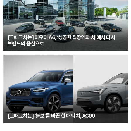
[그때그차는] 아우디 A6, ‘성공한 직장인의 차’에서 다시
브랜드의 중심으로
[그때그차는] ‘볼보’를 바꾼 한 대의 차, XC90