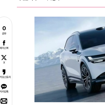
0
공유
페이스북
X
카오스토리
카카오톡