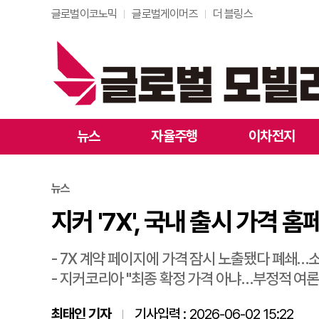
글로벌이코노믹
글로벌게이머즈
더 블링스
지커 '7X', 국내 출
뉴스
자율주행
이차전지
뉴스
지커 '7X', 국내 출시 가
- 7X 계약 페이지에 가격 잠시 노출됐다 폐쇄…소
- 지커코리아 "최종 확정 가격 아냐…부정적 여론
최태인 기자
기사입력 :
2026-06-02 15:22