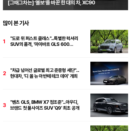
[그때그차는] ‘볼보’를 바꾼 한 대의 차, XC90
많이 본 기사
"도로 위 퍼스트 클래스"...특별한 럭셔리
1
SUV의 품격, '마이바흐 GLS 600
마누팍투어'
"차급 넘어선 글로벌 최고 준중형 세단"...
2
현대차, '디 올 뉴 아반떼 테크 데이' 개최
"벤츠 GLS, BMW X7 정조준"...아우디,
3
브랜드 첫 풀사이즈 SUV 'Q9' 최초 공개