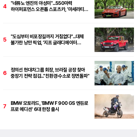
"네튜노 엔진의 야성미"...550마력
4
하이퍼포먼스 오픈톱 스포츠카, '마세라티
그란카브리오 트로페오'
"도심부터 비포장길까지 거침없다"...대체
5
불가한 낭만 픽업, '지프 글래디에이터
루비콘'
정의선 현대차그룹 회장, 브라질 공장 찾아
6
중장기 전략 점검..."친환경·수소로 정면돌파"
BMW 모토라드, 'BMW F 900 GS 엔듀로
7
프로 에디션' 6대 한정 출시