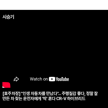
시승기
[효주차장] "인생 자동차를 만났다"... 주행질감 좋다, 정말 잘
만든 차 찾는 운전자에게 '딱' 혼다 CR-V 하이브리드