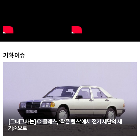
기획·이슈
[그때그차는] C-클래스, ‘작은 벤츠’에서 전기 세단의 새
기준으로