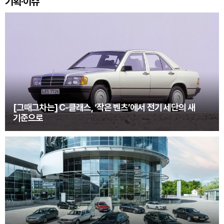
기획·이슈
[그때그차는] C-클래스, ‘작은 벤츠’에서 전기 세단의 새
기준으로