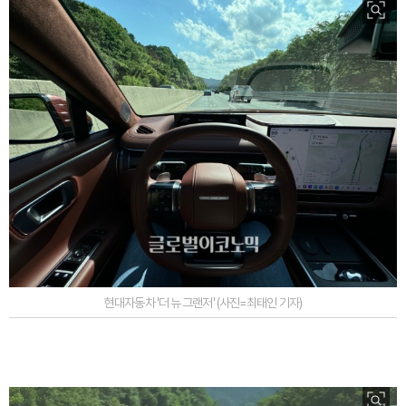
현대자동차 '더 뉴 그랜저' (사진=최태인 기자)