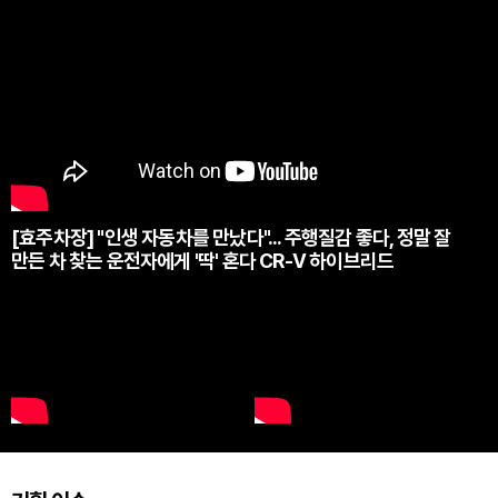
[효주차장] "인생 자동차를 만났다"... 주행질감 좋다, 정말 잘
만든 차 찾는 운전자에게 '딱' 혼다 CR-V 하이브리드