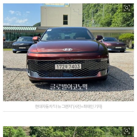
현대자동차 '더 뉴 그랜저' (사진=최태인 기자)