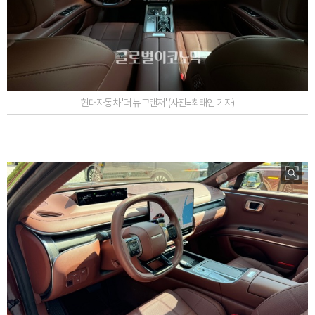
현대자동차 '더 뉴 그랜저' (사진=최태인 기자)