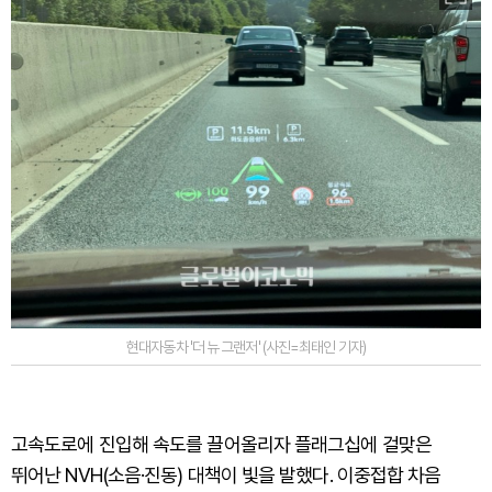
현대자동차 '더 뉴 그랜저' (사진=최태인 기자)
고속도로에 진입해 속도를 끌어올리자 플래그십에 걸맞은
뛰어난 NVH(소음·진동) 대책이 빛을 발했다. 이중접합 차음