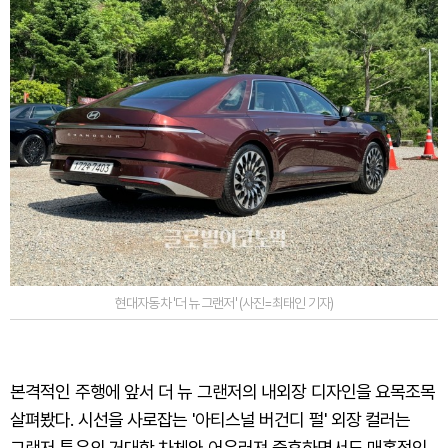
현대자동차 '더 뉴 그랜저' (사진=최태인 기자)
본격적인 주행에 앞서 더 뉴 그랜저의 내외장 디자인을 요목조목
살펴봤다. 시선을 사로잡는 '아티스널 버건디 펄' 외장 컬러는
그랜저 특유의 거대한 차체와 어우러져 중후하면서도 매혹적인