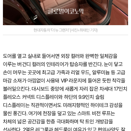
현대자동차 '더 뉴 그랜저' (사진=최태인 기자)
도어를 열고 실내로 들어서면 외장 컬러와 완벽한 일체감을
이루는 버건디 컬러의 인테리어가 탑승자를 반긴다. 눈이 닿고
손이 머무는 곳곳에 최고급 가죽과 리얼 우드, 알루미늄 등 고급
마감 소재가 아낌없이 사용돼 VIP 라운지에 들어온 듯한 착각을
불러일으킨다. 대시보드 중앙에 새롭게 자리 잡은 차세대 17인치
플레오스 커넥트 디스플레이와 하단의 9.9인치 슬림
디스플레이는 직관적이면서도 미래지향적인 하이테크 감성을
물씬 풍긴다. 여기에 천장을 덮고 있는 스마트 비전 루프는
차체의 넓은 공간감을 한층 극대화하며 탁 트인 개방감을
선사한다. 2열은 레그룸과 헤드룸이 여유가 있고 편의사양도 잘