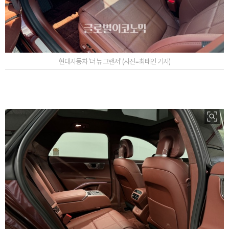
현대자동차 '더 뉴 그랜저' (사진=최태인 기자)