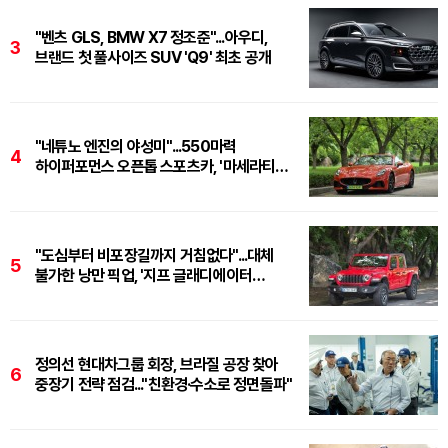
"벤츠 GLS, BMW X7 정조준"...아우디,
3
브랜드 첫 풀사이즈 SUV 'Q9' 최초 공개
"네튜노 엔진의 야성미"...550마력
4
하이퍼포먼스 오픈톱 스포츠카, '마세라티
그란카브리오 트로페오'
"도심부터 비포장길까지 거침없다"...대체
5
불가한 낭만 픽업, '지프 글래디에이터
루비콘'
정의선 현대차그룹 회장, 브라질 공장 찾아
6
중장기 전략 점검..."친환경·수소로 정면돌파"