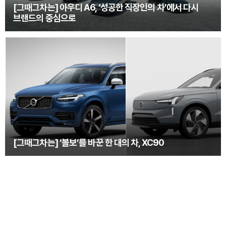
[그때그차는] 아우디 A6, ‘성공한 직장인의 차’에서 다시
브랜드의 중심으로
[그때그차는] ‘볼보’를 바꾼 한 대의 차, XC90