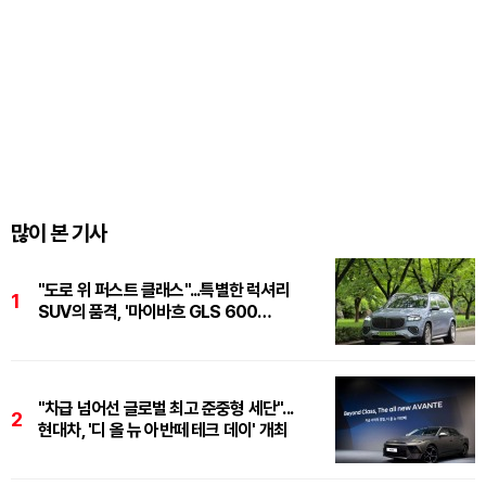
많이 본 기사
"도로 위 퍼스트 클래스"...특별한 럭셔리
1
SUV의 품격, '마이바흐 GLS 600
마누팍투어'
"차급 넘어선 글로벌 최고 준중형 세단"...
2
현대차, '디 올 뉴 아반떼 테크 데이' 개최