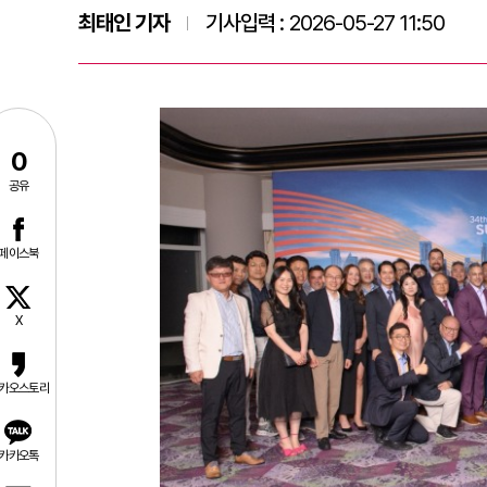
최태인 기자
기사입력 :
2026-05-27 11:50
0
공유
페이스북
X
카오스토리
카카오톡