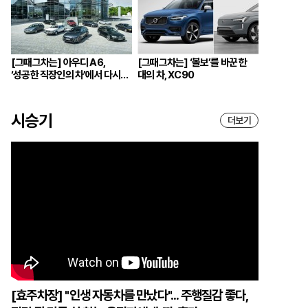
[그때그차는] 아우디 A6,
[그때그차는] ‘볼보’를 바꾼 한
‘성공한 직장인의 차’에서 다시
대의 차, XC90
브랜드의 중심으로
시승기
더보기
[효주차장] "인생 자동차를 만났다"... 주행질감 좋다,