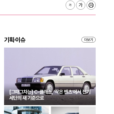
기획·이슈
더보기
[그때그차는] C-클래스, ‘작은 벤츠’에서 전기
세단의 새 기준으로