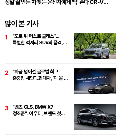
정말 잘 만든 차 찾는 운전자에게 '딱' 혼다 CR-V
하이브리드
많이 본 기사
"도로 위 퍼스트 클래스"...
1
특별한 럭셔리 SUV의 품격,
'마이바흐 GLS 600
마누팍투어'
"차급 넘어선 글로벌 최고
2
준중형 세단"...현대차, '디 올 뉴
아반떼 테크 데이' 개최
"벤츠 GLS, BMW X7
3
정조준"...아우디, 브랜드 첫
풀사이즈 SUV 'Q9' 최초 공개