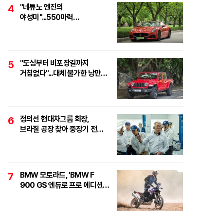
"네튜노 엔진의
4
야성미"...550마력
하이퍼포먼스 오픈톱 스포츠카,
'마세라티 그란카브리오
트로페오'
"도심부터 비포장길까지
5
거침없다"...대체 불가한 낭만
픽업, '지프 글래디에이터
루비콘'
정의선 현대차그룹 회장,
6
브라질 공장 찾아 중장기 전략
점검..."친환경·수소로
정면돌파"
BMW 모토라드, 'BMW F
7
900 GS 엔듀로 프로 에디션'
6대 한정 출시