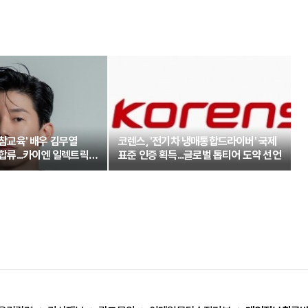
'참교육' 배우 김무열
코렌스, '전기차 냉매통합드라이버' 국제
 합류...카이엔 일렉트릭과
표준 인증 획득...글로벌 톱티어 도약 선언