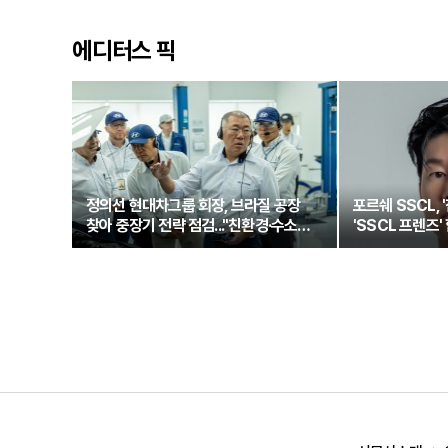
에디터스 픽
정의선 현대차그룹 회장, 브라질 공장
포르쉐 SSCL, 
찾아 중장기 전략 점검..."친환경·수소로
'SSCL 프렌즈'
정면돌파"
새로운 여정