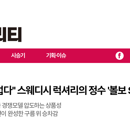
안 부럽다" 스웨디시 럭셔리의 정수 '볼보 S90 T8 AWD 울트라'
시승기
기획·이슈
럽다" 스웨디시 럭셔리의 정수 '볼보 S
급 경쟁모델 압도하는 상품성
션이 완성한 구름 위 승차감