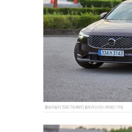
볼보자동차 'S90 T8 AWD 울트라' (사진=최태인 기자)