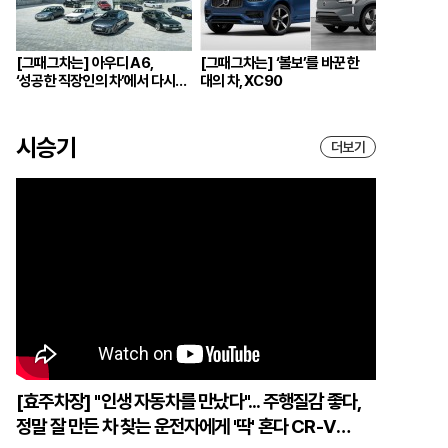
[그때그차는] 아우디 A6,
[그때그차는] ‘볼보’를 바꾼 한
‘성공한 직장인의 차’에서 다시
대의 차, XC90
브랜드의 중심으로
시승기
더보기
[효주차장] "인생 자동차를 만났다"... 주행질감 좋다,
정말 잘 만든 차 찾는 운전자에게 '딱' 혼다 CR-V