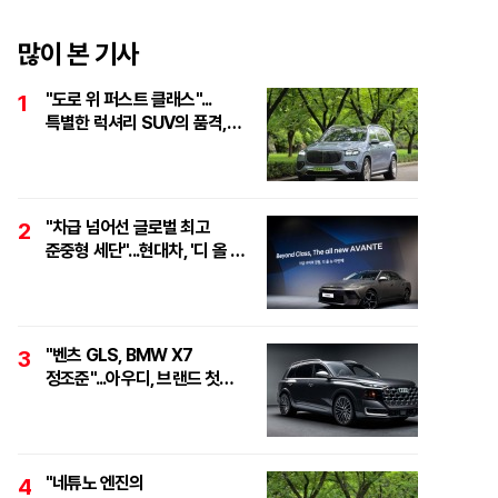
하이브리드
많이 본 기사
"도로 위 퍼스트 클래스"...
1
특별한 럭셔리 SUV의 품격,
'마이바흐 GLS 600
마누팍투어'
"차급 넘어선 글로벌 최고
2
준중형 세단"...현대차, '디 올 뉴
아반떼 테크 데이' 개최
"벤츠 GLS, BMW X7
3
정조준"...아우디, 브랜드 첫
풀사이즈 SUV 'Q9' 최초 공개
"네튜노 엔진의
4