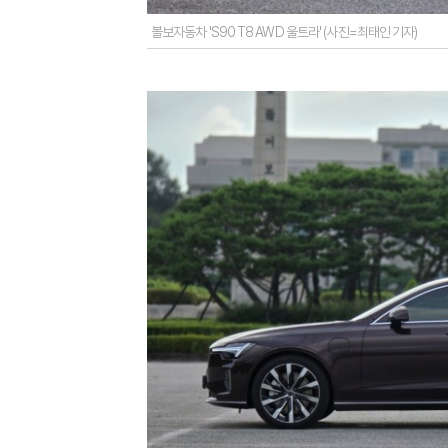
볼보자동차 'S90 T8 AWD 울트라' (사진=최태인 기자)