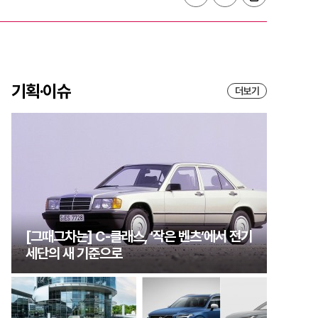
기획·이슈
더보기
[그때그차는] C-클래스, ‘작은 벤츠’에서 전기
세단의 새 기준으로