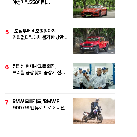
야성미"...550마력
하이퍼포먼스 오픈톱 스포츠카,
'마세라티 그란카브리오
트로페오'
"도심부터 비포장길까지
5
거침없다"...대체 불가한 낭만
픽업, '지프 글래디에이터
루비콘'
정의선 현대차그룹 회장,
6
브라질 공장 찾아 중장기 전략
점검..."친환경·수소로
정면돌파"
BMW 모토라드, 'BMW F
7
900 GS 엔듀로 프로 에디션'
6대 한정 출시