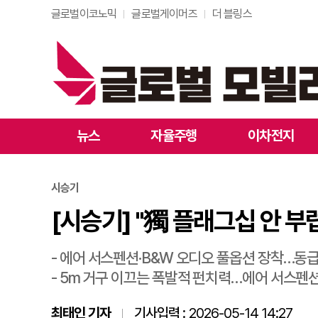
글로벌이코노믹
글로벌게이머즈
더 블링스
[시승기] "獨 플래그십 
뉴스
자율주행
이차전지
시승기
[시승기] "獨 플래그십 안 부
- 에어 서스펜션·B&W 오디오 풀옵션 장착…동
- 5m 거구 이끄는 폭발적 펀치력…에어 서스펜
최태인 기자
기사입력 :
2026-05-14 14:27