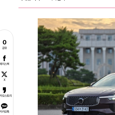
0
공유
페이스북
X
카오스토리
카카오톡