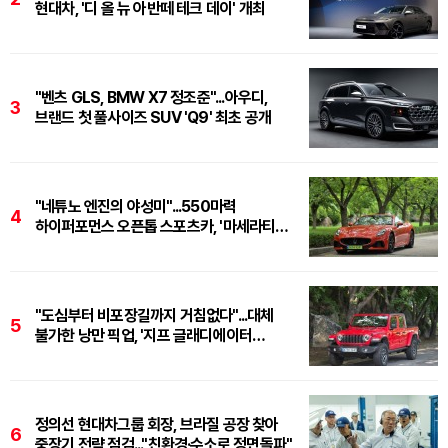
현대차, '디 올 뉴 아반떼 테크 데이' 개최
"벤츠 GLS, BMW X7 정조준"...아우디,
3
브랜드 첫 풀사이즈 SUV 'Q9' 최초 공개
"네튜노 엔진의 야성미"...550마력
4
하이퍼포먼스 오픈톱 스포츠카, '마세라티
그란카브리오 트로페오'
"도심부터 비포장길까지 거침없다"...대체
5
불가한 낭만 픽업, '지프 글래디에이터
루비콘'
정의선 현대차그룹 회장, 브라질 공장 찾아
6
중장기 전략 점검..."친환경·수소로 정면돌파"