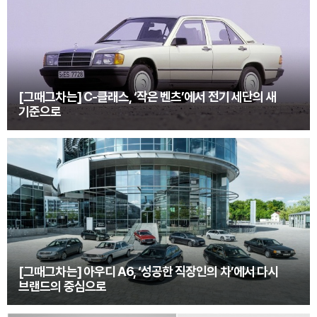
[그때그차는] C-클래스, ‘작은 벤츠’에서 전기 세단의 새
기준으로
[그때그차는] 아우디 A6, ‘성공한 직장인의 차’에서 다시
브랜드의 중심으로