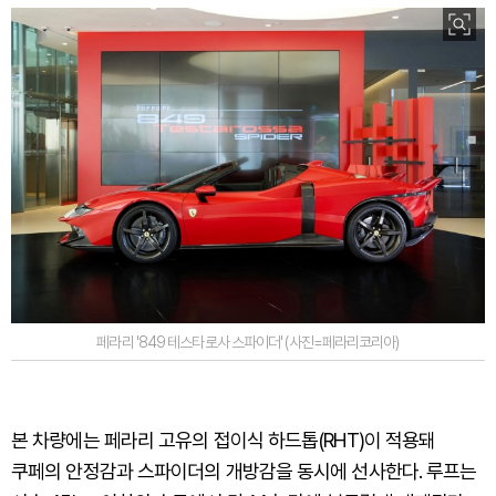
페라리 '849 테스타로사 스파이더' (사진=페라리코리아)
본 차량에는 페라리 고유의 접이식 하드톱(RHT)이 적용돼
쿠페의 안정감과 스파이더의 개방감을 동시에 선사한다. 루프는