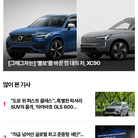
[그때그차는] ‘볼보’를 바꾼 한 대의 차, XC90
많이 본 기사
"도로 위 퍼스트 클래스"...특별한 럭셔리
1
SUV의 품격, '마이바흐 GLS 600
마누팍투어'
"차급 넘어선 글로벌 최고 준중형 세단"...
2