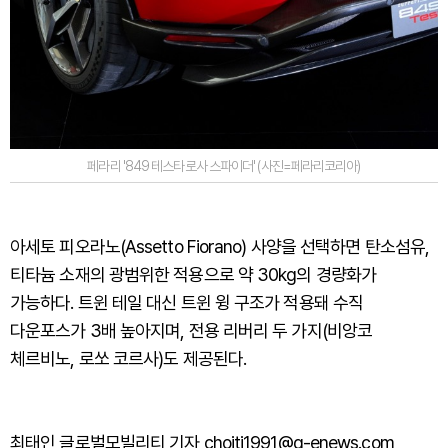
페라리 '849 테스타로사 스파이더' (사진=페라리코리아)
아세토 피오라노(Assetto Fiorano) 사양을 선택하면 탄소섬유,
티타늄 소재의 광범위한 적용으로 약 30kg의 경량화가
가능하다. 트윈 테일 대신 트윈 윙 구조가 적용돼 수직
다운포스가 3배 높아지며, 전용 리버리 두 가지(비앙코
체르비노, 로쏘 코르사)도 제공된다.
최태인 글로벌모빌리티 기자 choiti1991@g-enews.com