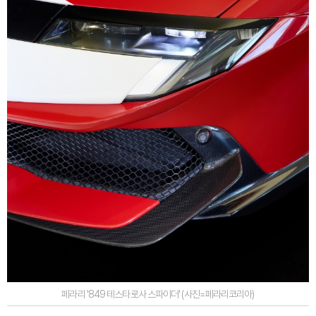
페라리 '849 테스타로사 스파이더' (사진=페라리코리아)