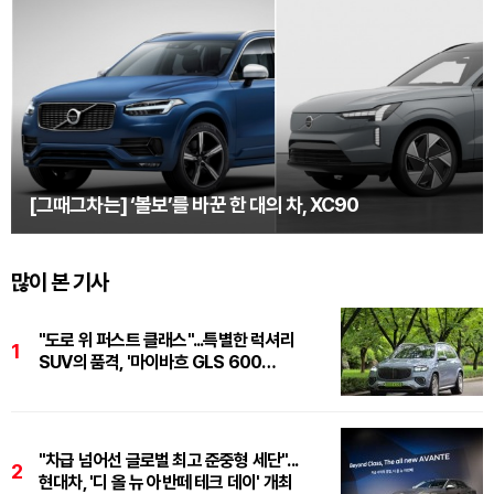
[그때그차는] ‘볼보’를 바꾼 한 대의 차, XC90
많이 본 기사
"도로 위 퍼스트 클래스"...특별한 럭셔리
1
SUV의 품격, '마이바흐 GLS 600
마누팍투어'
"차급 넘어선 글로벌 최고 준중형 세단"...
2
현대차, '디 올 뉴 아반떼 테크 데이' 개최