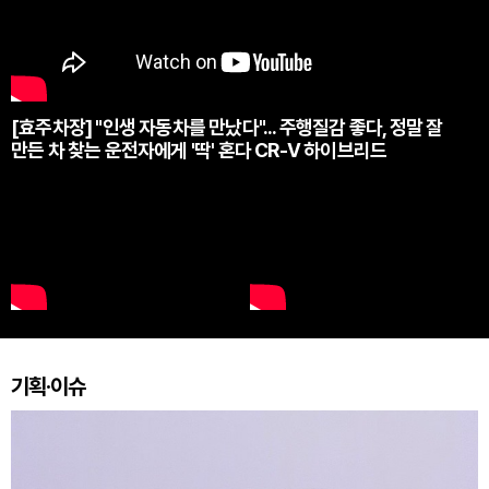
[효주차장] "인생 자동차를 만났다"... 주행질감 좋다, 정말 잘
만든 차 찾는 운전자에게 '딱' 혼다 CR-V 하이브리드
기획·이슈