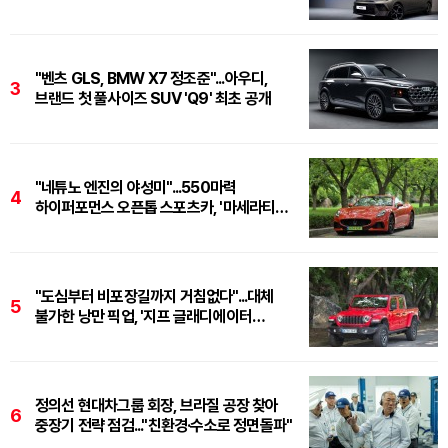
"벤츠 GLS, BMW X7 정조준"...아우디,
3
브랜드 첫 풀사이즈 SUV 'Q9' 최초 공개
"네튜노 엔진의 야성미"...550마력
4
하이퍼포먼스 오픈톱 스포츠카, '마세라티
그란카브리오 트로페오'
"도심부터 비포장길까지 거침없다"...대체
5
불가한 낭만 픽업, '지프 글래디에이터
루비콘'
정의선 현대차그룹 회장, 브라질 공장 찾아
6
중장기 전략 점검..."친환경·수소로 정면돌파"