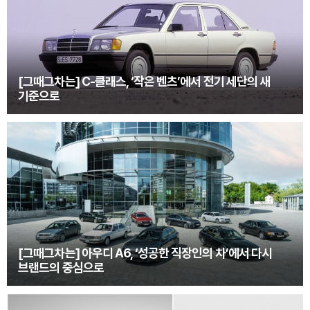
[그때그차는] C-클래스, ‘작은 벤츠’에서 전기 세단의 새
기준으로
[그때그차는] 아우디 A6, ‘성공한 직장인의 차’에서 다시
브랜드의 중심으로