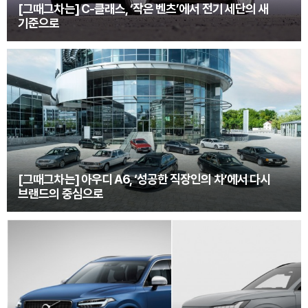
[그때그차는] C-클래스, ‘작은 벤츠’에서 전기 세단의 새
기준으로
[그때그차는] 아우디 A6, ‘성공한 직장인의 차’에서 다시
브랜드의 중심으로