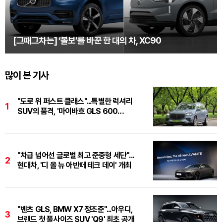
[그때그차는] ‘볼보’를 바꾼 한 대의 차, XC90
많이 본 기사
"도로 위 퍼스트 클래스"...특별한 럭셔리
1
SUV의 품격, '마이바흐 GLS 600
마누팍투어'
"차급 넘어선 글로벌 최고 준중형 세단"...
2
현대차, '디 올 뉴 아반떼 테크 데이' 개최
"벤츠 GLS, BMW X7 정조준"...아우디,
3
브랜드 첫 풀사이즈 SUV 'Q9' 최초 공개