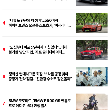
"네튜노 엔진의 야성미"...550마력
4
하이퍼포먼스 오픈톱 스포츠카, '마세라티
그란카브리오 트로페오'
"도심부터 비포장길까지 거침없다"...대체
5
불가한 낭만 픽업, '지프 글래디에이터
루비콘'
정의선 현대차그룹 회장, 브라질 공장 찾아
6
중장기 전략 점검..."친환경·수소로 정면돌파"
BMW 모토라드, 'BMW F 900 GS 엔듀로
7
프로 에디션' 6대 한정 출시