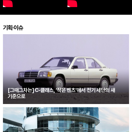
기획·이슈
[그때그차는] C-클래스, ‘작은 벤츠’에서 전기 세단의 새
기준으로