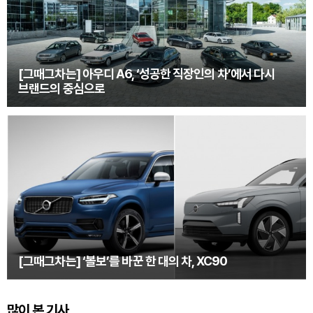
[그때그차는] 아우디 A6, ‘성공한 직장인의 차’에서 다시
브랜드의 중심으로
[그때그차는] ‘볼보’를 바꾼 한 대의 차, XC90
많이 본 기사