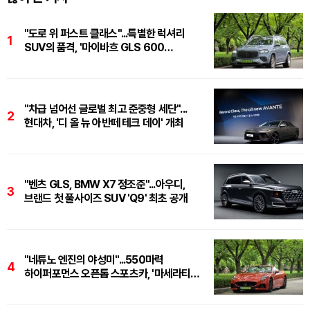
"도로 위 퍼스트 클래스"...특별한 럭셔리
1
SUV의 품격, '마이바흐 GLS 600
마누팍투어'
"차급 넘어선 글로벌 최고 준중형 세단"...
2
현대차, '디 올 뉴 아반떼 테크 데이' 개최
"벤츠 GLS, BMW X7 정조준"...아우디,
3
브랜드 첫 풀사이즈 SUV 'Q9' 최초 공개
"네튜노 엔진의 야성미"...550마력
4
하이퍼포먼스 오픈톱 스포츠카, '마세라티
그란카브리오 트로페오'