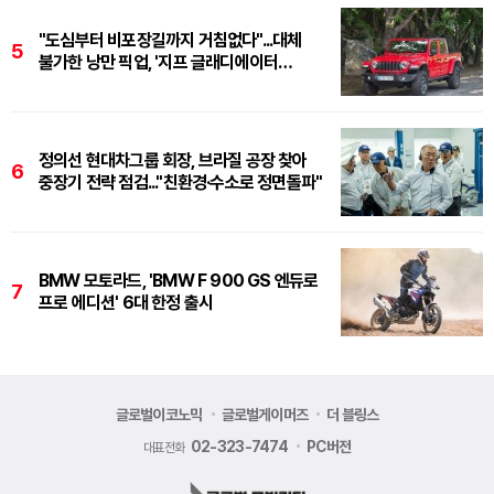
"도심부터 비포장길까지 거침없다"...대체
5
불가한 낭만 픽업, '지프 글래디에이터
루비콘'
정의선 현대차그룹 회장, 브라질 공장 찾아
6
중장기 전략 점검..."친환경·수소로 정면돌파"
BMW 모토라드, 'BMW F 900 GS 엔듀로
7
프로 에디션' 6대 한정 출시
글로벌이코노믹
글로벌게이머즈
더 블링스
02-323-7474
PC버전
대표전화