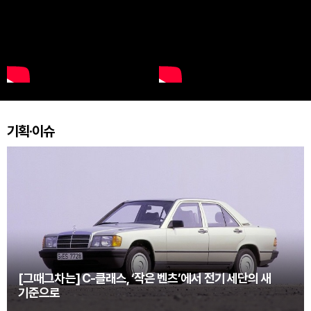
기획·이슈
[그때그차는] C-클래스, ‘작은 벤츠’에서 전기 세단의 새
기준으로