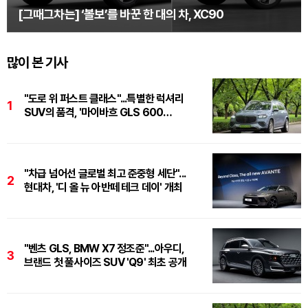
[그때그차는] ‘볼보’를 바꾼 한 대의 차, XC90
많이 본 기사
"도로 위 퍼스트 클래스"...특별한 럭셔리
1
SUV의 품격, '마이바흐 GLS 600
마누팍투어'
"차급 넘어선 글로벌 최고 준중형 세단"...
2
현대차, '디 올 뉴 아반떼 테크 데이' 개최
"벤츠 GLS, BMW X7 정조준"...아우디,
3
브랜드 첫 풀사이즈 SUV 'Q9' 최초 공개