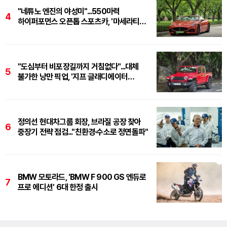
"네튜노 엔진의 야성미"...550마력
4
하이퍼포먼스 오픈톱 스포츠카, '마세라티
그란카브리오 트로페오'
"도심부터 비포장길까지 거침없다"...대체
5
불가한 낭만 픽업, '지프 글래디에이터
루비콘'
정의선 현대차그룹 회장, 브라질 공장 찾아
6
중장기 전략 점검..."친환경·수소로 정면돌파"
BMW 모토라드, 'BMW F 900 GS 엔듀로
7
프로 에디션' 6대 한정 출시