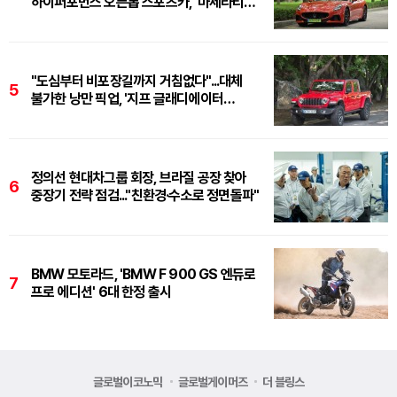
하이퍼포먼스 오픈톱 스포츠카, '마세라티
그란카브리오 트로페오'
"도심부터 비포장길까지 거침없다"...대체
5
불가한 낭만 픽업, '지프 글래디에이터
루비콘'
정의선 현대차그룹 회장, 브라질 공장 찾아
6
중장기 전략 점검..."친환경·수소로 정면돌파"
BMW 모토라드, 'BMW F 900 GS 엔듀로
7
프로 에디션' 6대 한정 출시
글로벌이코노믹
글로벌게이머즈
더 블링스