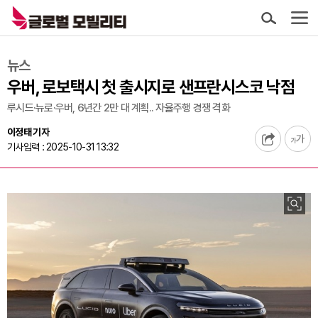
뉴스
우버, 로보택시 첫 출시지로 샌프란시스코 낙점
루시드·뉴로·우버, 6년간 2만 대 계획.. 자율주행 경쟁 격화
이정태 기자
기사입력 : 2025-10-31 13:32