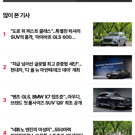
많이 본 기사
"도로 위 퍼스트 클래스"...특별한 럭셔리
1
SUV의 품격, '마이바흐 GLS 600
마누팍투어'
"차급 넘어선 글로벌 최고 준중형 세단"...
2
현대차, '디 올 뉴 아반떼 테크 데이' 개최
"벤츠 GLS, BMW X7 정조준"...아우디,
3
브랜드 첫 풀사이즈 SUV 'Q9' 최초 공개
"네튜노 엔진의 야성미"...550마력
4