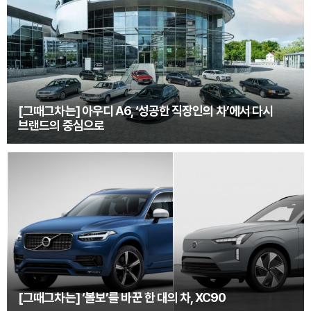
[그때그차는] 아우디 A6, ‘성공한 직장인의 차’에서 다시
브랜드의 중심으로
[그때그차는] ‘볼보’를 바꾼 한 대의 차, XC90