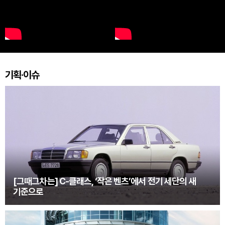
기획·이슈
[그때그차는] C-클래스, ‘작은 벤츠’에서 전기 세단의 새
기준으로