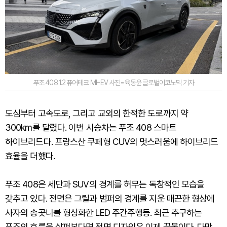
푸조 408 1.2 퓨어테크 MHEV 사진=육동윤 글로벌이코노믹 기자
도심부터 고속도로, 그리고 교외의 한적한 도로까지 약
300km를 달렸다. 이번 시승차는 푸조 408 스마트
하이브리드다. 프랑스산 쿠페형 CUV의 멋스러움에 하이브리드
효율을 더했다.
푸조 408은 세단과 SUV의 경계를 허무는 독창적인 모습을
갖추고 있다. 전면은 그릴과 범퍼의 경계를 지운 매끈한 형상에
사자의 송곳니를 형상화한 LED 주간주행등. 최근 추구하는
푸조의 흐름을 살펴본다면 전면 디자인은 이제 끝물이다. 다만,