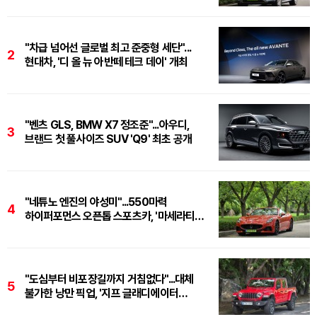
"차급 넘어선 글로벌 최고 준중형 세단"...
2
현대차, '디 올 뉴 아반떼 테크 데이' 개최
"벤츠 GLS, BMW X7 정조준"...아우디,
3
브랜드 첫 풀사이즈 SUV 'Q9' 최초 공개
"네튜노 엔진의 야성미"...550마력
4
하이퍼포먼스 오픈톱 스포츠카, '마세라티
그란카브리오 트로페오'
"도심부터 비포장길까지 거침없다"...대체
5
불가한 낭만 픽업, '지프 글래디에이터
루비콘'