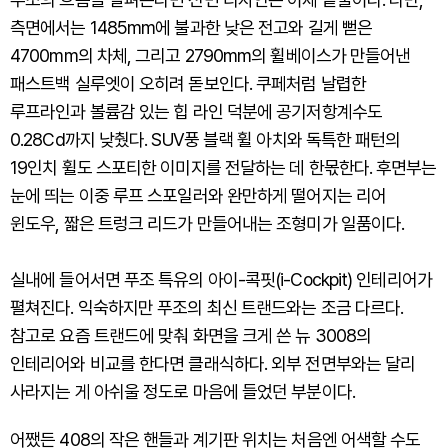
측면에서는 1485mm에 불과한 낮은 전고와 길게 뻗은
4700mm의 차체, 그리고 2790mm의 휠베이스가 만들어낸
패스트백 실루엣이 오히려 돋보인다. 쿠페처럼 날렵한
루프라인과 볼륨감 있는 힙 라인 덕분에 공기저항계수도
0.28Cd까지 낮췄다. SUV풍 블랙 휠 아치와 독특한 패턴의
19인치 휠도 스포티한 이미지를 전달하는 데 한몫한다. 후면부는
눈에 띄는 이중 루프 스포일러와 완만하게 떨어지는 리어
윈도우, 짧은 트렁크 리드가 만들어내는 조형미가 일품이다.
실내에 들어서면 푸조 특유의 아이-콕핏(i-Cockpit) 인테리어가
펼쳐진다. 익숙하지만 푸조의 최신 트랜드와는 조금 다르다.
참고로 요즘 트랜드에 맞춰 화면을 크게 쓴 뉴 3008의
인테리어와 비교를 한다면 클래식하다. 외부 전면부와는 달리
사라지는 게 아쉬울 정도로 마음에 들었던 부분이다.
어쨌든 408의 작은 핸들과 계기판 위치는 처음엔 어색할 수도