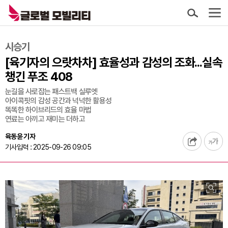
시승기
[육기자의 으랏차차] 효율성과 감성의 조화...실속
챙긴 푸조 408
눈길을 사로잡는 패스트백 실루엣
아이콕핏의 감성 공간과 넉넉한 활용성
똑똑한 하이브리드의 효율 마법
연료는 아끼고 재미는 더하고
육동윤 기자
기사입력 : 2025-09-26 09:05