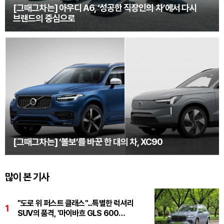
[그때그차는] 아우디 A6, ‘성공한 직장인의 차’에서 다시
브랜드의 중심으로
[그때그차는] ‘볼보’를 바꾼 한 대의 차, XC90
많이 본 기사
"도로 위 퍼스트 클래스"...특별한 럭셔리
1
SUV의 품격, '마이바흐 GLS 600
마누팍투어'