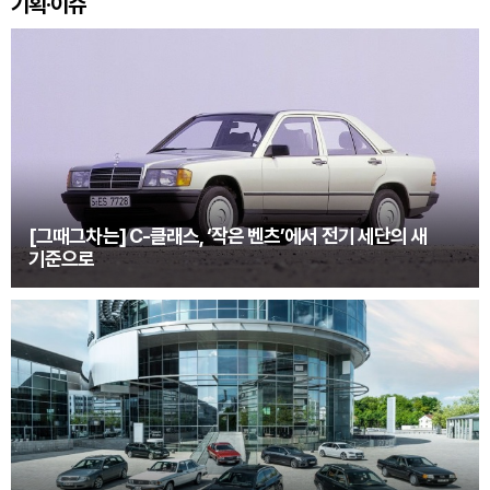
기획·이슈
[그때그차는] C-클래스, ‘작은 벤츠’에서 전기 세단의 새
기준으로