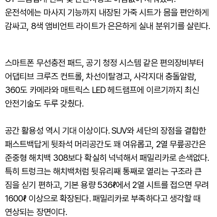
운전석에는 마사지 기능까지 내장된 가죽 시트가 몸을 편안하게
감싸고, 8색 앰비언트 라이트가 은은하게 실내 분위기를 살린다.
스마트폰 무선충전 패드, 공기 청정 시스템 같은 편의장비부터
어댑티브 크루즈 컨트롤, 차선이탈경고, 사각지대 충돌알람,
360도 카메라와 매트릭스 LED 헤드램프에 이르기까지 최신
안전기술도 두루 갖췄다.
공간 활용성 역시 기대 이상이다. SUV와 세단의 장점을 결합한
패스트백답게 뒷좌석 머리공간도 꽤 여유롭고, 2열 무릎공간은
준중형 해치백 308보다 확실히 넉넉해서 패밀리카로 손색없다.
특히 트렁크는 해치백처럼 뒷유리째 통째로 열리는 구조라 큰
짐을 싣기 편하고, 기본 용량 536ℓ에서 2열 시트를 접으면 무려
1600ℓ 이상으로 확장된다. 패밀리카로 부족하다고 생각할 때
연상되는 장면이다.