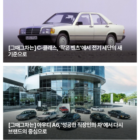
[그때그차는] C-클래스, ‘작은 벤츠’에서 전기 세단의 새
기준으로
[그때그차는] 아우디 A6, ‘성공한 직장인의 차’에서 다시
브랜드의 중심으로