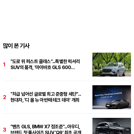
많이 본 기사
"도로 위 퍼스트 클래스"...특별한 럭셔리
1
SUV의 품격, '마이바흐 GLS 600
마누팍투어'
"차급 넘어선 글로벌 최고 준중형 세단"...
2
현대차, '디 올 뉴 아반떼 테크 데이' 개최
"벤츠 GLS, BMW X7 정조준"...아우디,
3
브랜드 첫 풀사이즈 SUV 'Q9' 최초 공개