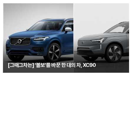
[그때그차는] ‘볼보’를 바꾼 한 대의 차, XC90