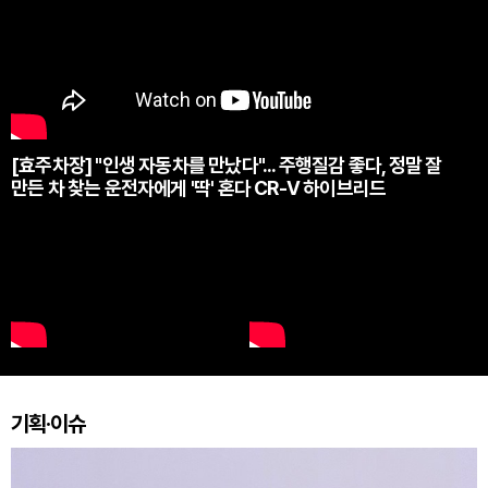
[효주차장] "인생 자동차를 만났다"... 주행질감 좋다, 정말 잘
만든 차 찾는 운전자에게 '딱' 혼다 CR-V 하이브리드
기획·이슈