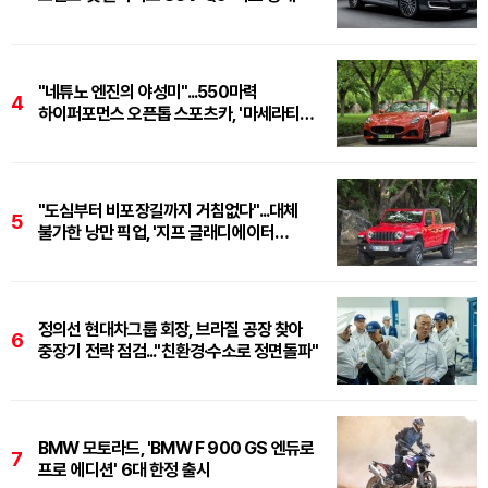
"네튜노 엔진의 야성미"...550마력
4
하이퍼포먼스 오픈톱 스포츠카, '마세라티
그란카브리오 트로페오'
"도심부터 비포장길까지 거침없다"...대체
5
불가한 낭만 픽업, '지프 글래디에이터
루비콘'
정의선 현대차그룹 회장, 브라질 공장 찾아
6
중장기 전략 점검..."친환경·수소로 정면돌파"
BMW 모토라드, 'BMW F 900 GS 엔듀로
7
프로 에디션' 6대 한정 출시