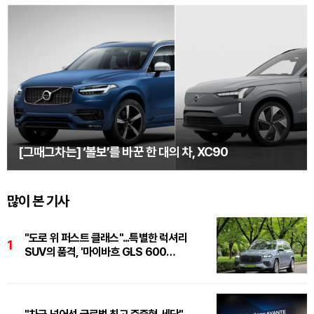
[그때그차는] ‘볼보’를 바꾼 한 대의 차, XC90
많이 본 기사
"도로 위 퍼스트 클래스"...특별한 럭셔리
1
SUV의 품격, '마이바흐 GLS 600
마누팍투어'