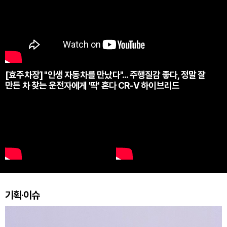
[효주차장] "인생 자동차를 만났다"... 주행질감 좋다, 정말 잘
만든 차 찾는 운전자에게 '딱' 혼다 CR-V 하이브리드
기획·이슈