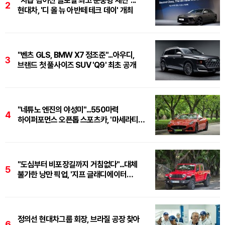
"차급 넘어선 글로벌 최고 준중형 세단"...
2
현대차, '디 올 뉴 아반떼 테크 데이' 개최
"벤츠 GLS, BMW X7 정조준"...아우디,
3
브랜드 첫 풀사이즈 SUV 'Q9' 최초 공개
"네튜노 엔진의 야성미"...550마력
4
하이퍼포먼스 오픈톱 스포츠카, '마세라티
그란카브리오 트로페오'
"도심부터 비포장길까지 거침없다"...대체
5
불가한 낭만 픽업, '지프 글래디에이터
루비콘'
정의선 현대차그룹 회장, 브라질 공장 찾아
6