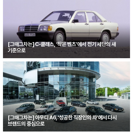
[그때그차는] C-클래스, ‘작은 벤츠’에서 전기 세단의 새
기준으로
[그때그차는] 아우디 A6, ‘성공한 직장인의 차’에서 다시
브랜드의 중심으로