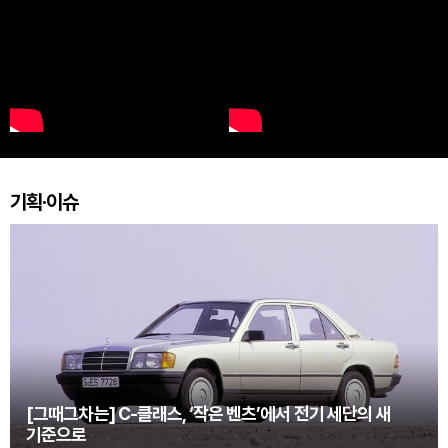
기획·이슈
[그때그차는] C-클래스, ‘작은 벤츠’에서 전기 세단의 새
기준으로