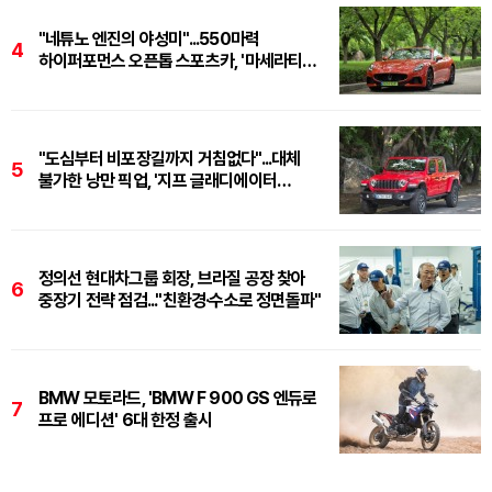
"네튜노 엔진의 야성미"...550마력
4
하이퍼포먼스 오픈톱 스포츠카, '마세라티
그란카브리오 트로페오'
"도심부터 비포장길까지 거침없다"...대체
5
불가한 낭만 픽업, '지프 글래디에이터
루비콘'
정의선 현대차그룹 회장, 브라질 공장 찾아
6
중장기 전략 점검..."친환경·수소로 정면돌파"
BMW 모토라드, 'BMW F 900 GS 엔듀로
7
프로 에디션' 6대 한정 출시