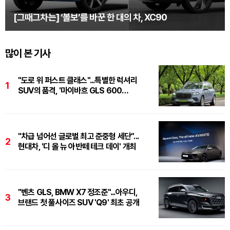
[그때그차는] ‘볼보’를 바꾼 한 대의 차, XC90
많이 본 기사
"도로 위 퍼스트 클래스"...특별한 럭셔리
1
SUV의 품격, '마이바흐 GLS 600
마누팍투어'
"차급 넘어선 글로벌 최고 준중형 세단"...
2
현대차, '디 올 뉴 아반떼 테크 데이' 개최
"벤츠 GLS, BMW X7 정조준"...아우디,
3
브랜드 첫 풀사이즈 SUV 'Q9' 최초 공개