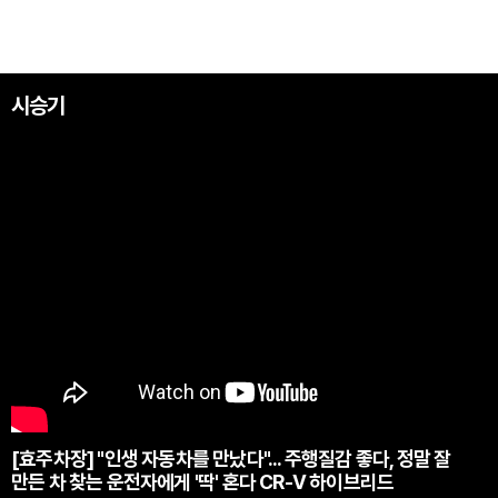
시승기
[효주차장] "인생 자동차를 만났다"... 주행질감 좋다, 정말 잘
만든 차 찾는 운전자에게 '딱' 혼다 CR-V 하이브리드